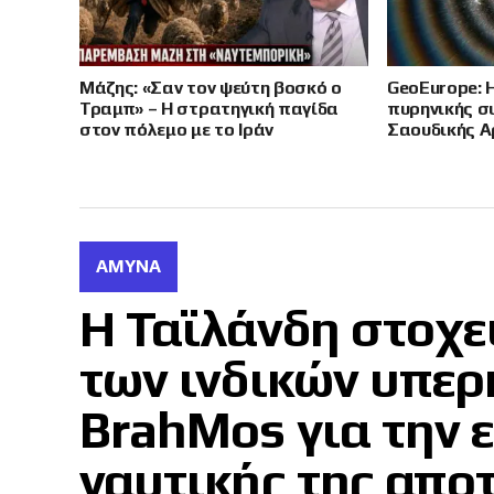
Μάζης: «Σαν τον ψεύτη βοσκό ο
GeoEurope: 
Τραμπ» – Η στρατηγική παγίδα
πυρηνικής σ
στον πόλεμο με το Ιράν
Σαουδικής Α
ΆΜΥΝΑ
Η Ταϊλάνδη στοχε
των ινδικών υπε
BrahMos για την 
ναυτικής της απο