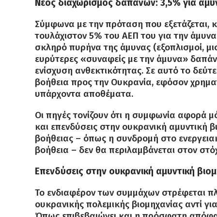
Νέος διαχωρισμός δαπανών: 3,5% για άμυν
Σύμφωνα με την πρόταση που εξετάζεται, 
τουλάχιστον 5% του ΑΕΠ του για την άμυνα
σκληρό πυρήνα της άμυνας (εξοπλισμοί, μι
ευρύτερες «συναφείς με την άμυνα» δαπάν
ενίσχυση ανθεκτικότητας. Σε αυτό το δεύτε
βοήθεια προς την Ουκρανία, εφόσον χρηματ
υπάρχοντα αποθέματα.
Οι πηγές τονίζουν ότι η συμφωνία αφορά μό
και επενδύσεις στην ουκρανική αμυντική β
βοήθειας – όπως η συνδρομή στο ενεργεια
βοήθεια – δεν θα περιλαμβάνεται στον στό
Επενδύσεις στην ουκρανική αμυντική βιομ
Το ενδιαφέρον των συμμάχων στρέφεται πλ
ουκρανικής πολεμικής βιομηχανίας αντί γι
Όπως επιβεβαιώνει και η πρόσφατη απόφα