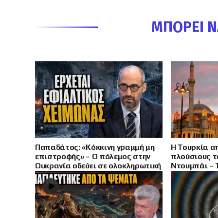
ΜΠΟΡΕΊ Ν
Παπαδάτος: «Κόκκινη γραμμή μη
Η Τουρκία α
επιστροφής» – Ο πόλεμος στην
πλούσιους τ
Ουκρανία οδεύει σε ολοκληρωτική
Ντουμπάι – 
σύγκρουση
φορολογικό 