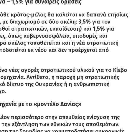
α – 1,5% για συναφείς δράσεις
κάθε κράτος-μέλος θα καλείται να δαπανά ετησίως
, με διαχωρισμό σε δύο σκέλη:
3,5%
για τον
σθοί στρατιωτικών, εκπαίδευση) και
1,5%
για
ες, όπως κυβερνοασφάλεια, υποδομές και
ρο σκέλος τοποθετείται και η νέα στρατιωτική
οδοτείται εκ νέου και δεν προέρχεται από
νο νέες αγορές στρατιωτικού υλικού για το Κίεβο
ιομηχανία. Αντίθετα, η παροχή μη στρατιωτικής
κό δίκτυο της Ουκρανίας ή η ανθρωπιστική
χο.
ηχανία με το «μοντέλο Δανίας»
έον περισσότερο στην απευθείας ενίσχυση της
α την εξάντληση των εθνικών τους αποθεμάτων.
ση της Σουηδίας να χρηματοδοτήσει ουκρανικές