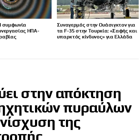
Η συμφωνία
Συναγερμός στην Ουάσιγκτον για
υνεργασίας ΗΠΑ-
τα F-35 στην Τουρκία: «Σαφής και
ραβίας
υπαρκτός κίνδυνος» για Ελλάδα
και Κύπρο
ύει στην απόκτηση
ρηχητικών πυραύλων
ενίσχυση της
τροπής