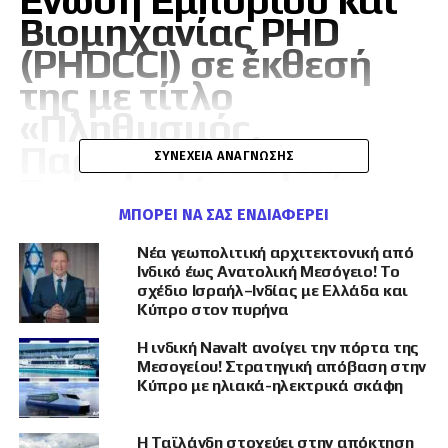
Βιομηχανίας PHD
(PHDCCI) σε έκθεσή
της με τίτλο
«Πληθυσμός,
Παραγωγικότητα,
ΣΥΝΈΧΕΙΑ ΑΝΆΓΝΩΣΗΣ
Συνεργασία:
Επανεξέταση της
ΜΠΟΡΕΊ ΝΑ ΣΑΣ ΕΝΔΙΑΦΈΡΕΙ
Συνεργασίας G7-
Νέα γεωπολιτική αρχιτεκτονική από
Ινδικό έως Ανατολική Μεσόγειο! Το
Ινδίας».
σχέδιο Ισραήλ–Ινδίας με Ελλάδα και
Κύπρο στον πυρήνα
Η ινδική Navalt ανοίγει την πόρτα της
Η έκθεση της PHDCCI πρόσθεσε ότι με μέσο
Μεσογείου! Στρατηγική απόβαση στην
Κύπρο με ηλιακά-ηλεκτρικά σκάφη
ετήσιο ρυθμό ανάπτυξης του πραγματικού ΑΕΠ
πάνω από 8% από το 2021 έως το 2024, η Ινδία
έχει ξεπεράσει σταθερά όλες τις χώρες της G7:
Η Ταϊλάνδη στοχεύει στην απόκτηση