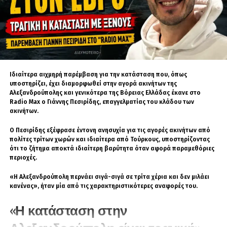
μέρισμα υποστηρίζει την επέκταση της
προσφοράς εργασίας, ενισχύει την εγχώρια
κατανάλωση και προωθεί το οικοσύστημα
καινοτομίας μέσω μιας ζωντανής κουλτούρας
νεοφυών επιχειρήσεων και αυξανόμενης
εγγραφής στην τριτοβάθμια εκπαίδευση,
Ιδιαίτερα αιχμηρή παρέμβαση για την κατάσταση που, όπως
δήλωσε ο Jain.Επιπλέον, το ποσοστό του
υποστηρίζει, έχει διαμορφωθεί στην αγορά ακινήτων της
πληθυσμού της Ινδίας ηλικίας 65 ετών και άνω
Αλεξανδρούπολης και γενικότερα της Βόρειας Ελλάδας έκανε στο
Radio Max ο Γιάννης Πεσιρίδης, επαγγελματίας του κλάδου των
αποτελεί λιγότερο από 5% (2025).
ακινήτων.
Αντίθετα, οι χώρες της G7 αντιμετωπίζουν
Ο Πεσιρίδης εξέφρασε έντονη ανησυχία για τις αγορές ακινήτων από
δημογραφικές προκλήσεις, καθώς το
πολίτες τρίτων χωρών και ιδιαίτερα από Τούρκους, υποστηρίζοντας
ότι το ζήτημα αποκτά ιδιαίτερη βαρύτητα όταν αφορά παραμεθόριες
αντίστοιχο ποσοστό τους υπερβαίνει το 10%,
περιοχές.
υποδεικνύοντας ταχέως γηράσκοντες
πληθυσμούς, συρρίκνωση του εργατικού
«Η Αλεξανδρούπολη περνάει σιγά-σιγά σε τρίτα χέρια και δεν μιλάει
κανένας», ήταν μία από τις χαρακτηριστικότερες αναφορές του.
δυναμικού και αυξανόμενους δείκτες
εξάρτησης ηλικιωμένων, δήλωσε ο Jain.Μέχρι
«Η κατάσταση στην
το 2030, αυτό το ποσοστό αναμένεται να
Αλεξανδρούπολη είναι τραγική»
διπλασιαστεί ή να υπερδιπλασιαστεί για τις