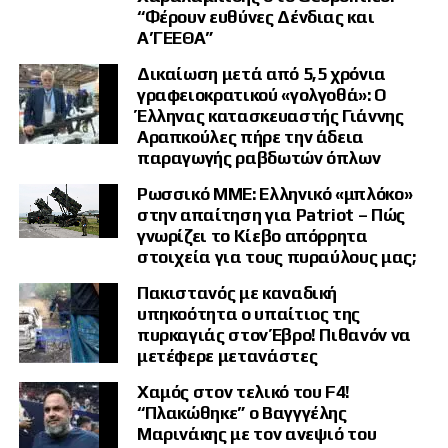
πρόσβαση στις παγκόσμιες αγορές.
“Φέρουν ευθύνες Δένδιας και
Α’ΓΕΕΘΑ”
Η Αίγυπτος διαθέτει ένα κρίσιμο πλεονέκτημα:
υφιστάμενες
εγκαταστάσεις παραλαβής και υγροποίησης φυσικού αερίου
,
Δικαίωση μετά από 5,5 χρόνια
δυνατότητα επανεξαγωγής LNG και παράλληλα μια μεγάλη εγχώρια
γραφειοκρατικού «γολγοθά»: Ο
αγορά που μπορεί να απορροφήσει ποσότητες αερίου.
Έλληνας κατασκευαστής Γιάννης
Αυτό το πλέγμα υποδομών είναι που επιχειρεί να μετατρέψει το Κάιρο
Αραπκούλες πήρε την άδεια
σε κεντρικό ενεργειακό κόμβο της περιοχής.
παραγωγής ραβδωτών όπλων
ExxonMobil: «Πρότυπο
Ρωσσικό ΜΜΕ: Ελληνικό «μπλόκο»
στην απαίτηση για Patriot – Πώς
συνεργασίας στην Ανατολική
γνωρίζει το Κίεβο απόρρητα
στοιχεία για τους πυραύλους μας;
Μεσόγειο»
Πακιστανός με καναδική
υπηκοότητα ο υπαίτιος της
Ιδιαίτερα θετική εμφανίζεται και η ExxonMobil.
πυρκαγιάς στον Έβρο! Πιθανόν να
μετέφερε μετανάστες
Ο πρόεδρος της ExxonMobil Egypt, Ντία Σουχάιλ, εξήρε τη συνεργασία
της εταιρείας με το αιγυπτιακό υπουργείο Πετρελαίου και την EGAS,
Χαμός στον τελικό του F4!
επισημαίνοντας ότι ο γρήγορος συντονισμός των εμπλεκομένων
“Πλακώθηκε” ο Βαγγγέλης
πλευρών συνέβαλε στην αντιμετώπιση δυσκολιών και στην επιτάχυνση
των σχεδιασμών.
Μαρινάκης με τον ανεψιό του