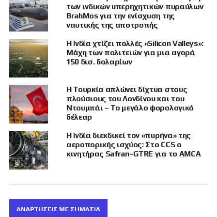
Καναδά, Γαλλία, Γερμανία, Ιταλία, Ιαπωνία,
των ινδικών υπερηχητικών πυραύλων
BrahMos για την ενίσχυση της
Ηνωμένο Βασίλειο και Ηνωμένες Πολιτείες.Οι
ναυτικής της αποτροπής
προβλέψεις του ΔΝΤ για το 2025 δείχνουν ότι η
Ινδία θα διατηρήσει αναπτυξιακή τροχιά πάνω
Η Ινδία χτίζει πολλές «Silicon Valleys»:
από 6% (κατά μέσο όρο) έως το 2029,
Μάχη των πολιτειών για μια αγορά
150 δισ. δολαρίων
υποστηριζόμενη από ισχυρή εγχώρια ζήτηση,
υγιή μακροοικονομικά θεμελιώδη και το
δημογραφικό της μέρισμα, σύμφωνα με την
Η Τουρκία απλώνει δίχτυα στους
έκθεση.
πλούσιους του Λονδίνου και του
Ντουμπάι – Το μεγάλο φορολογικό
δέλεαρ
«Η σταθερή ανάπτυξη του πραγματικού ΑΕΠ
της Ινδίας την καθιστά βασικό μοχλό
Η Ινδία διεκδικεί τον «πυρήνα» της
ανάπτυξης για την παγκόσμια οικονομία. Οι
αεροπορικής ισχύος: Στο CCS ο
κινητήρας Safran–GTRE για το AMCA
μεταρρυθμίσεις, όπως ο φόρος GST, ο νόμος
περί αφερεγγυότητας και πτώχευσης, το
πρόγραμμα κινήτρων συνδεδεμένων με την
παραγωγή, η αναπτυσσόμενη ψηφιακή
υποδομή (Aadhaar και UPI) και το πρόγραμμα
ΑΝΑΡΤΗΣΕΙΣ ΜΕ ΣΗΜΑΣΙΑ
Make in India, μεταξύ άλλων, ενισχύουν την