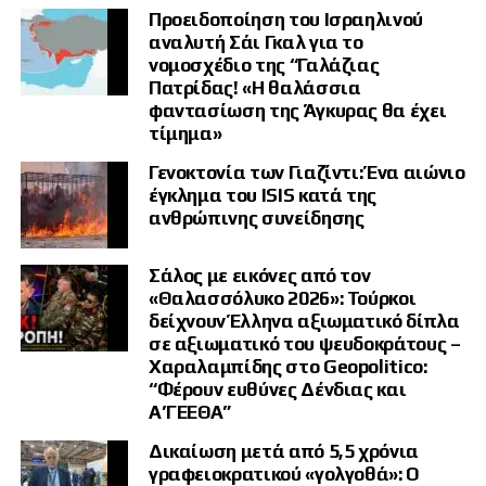
Ρωσίας κατά της Γερμανίας. Η στρατηγική αυτή υποστηρίζεται από ένα
Προειδοποίηση του Ισραηλινού
ολόκληρο «οικοσύστημα παραπληροφόρησης», στο οποίο
αναλυτή Σάι Γκαλ για το
εμπλέκονται τόσο κρατικοί όσο και μη κρατικοί δρώντες.
νομοσχέδιο της “Γαλάζιας
Πατρίδας! «Η θαλάσσια
Βραχυπρόθεσμος στόχος παραμένει η εκμετάλλευση κάθε ευκαιρίας
φαντασίωση της Άγκυρας θα έχει
για τη δημιουργία κοινωνικής πόλωσης. Παράλληλα, οι αρχές
τίμημα»
προειδοποιούν ότι οι μέθοδοι των δραστών εκσυγχρονίζονται
διαρκώς, αξιοποιώντας πλέον ενεργά εργαλεία Τεχνητής Νοημοσύνης
Γενοκτονία των Γιαζίντι: Ένα αιώνιο
(AI) για τη δημιουργία πιο πειστικού περιεχομένου.
έγκλημα του ISIS κατά της
ανθρώπινης συνείδησης
Σάλος με εικόνες από τον
«Θαλασσόλυκο 2026»: Τούρκοι
δείχνουν Έλληνα αξιωματικό δίπλα
σε αξιωματικό του ψευδοκράτους –
Χαραλαμπίδης στο Geopolitico:
“Φέρουν ευθύνες Δένδιας και
Α’ΓΕΕΘΑ”
Δικαίωση μετά από 5,5 χρόνια
γραφειοκρατικού «γολγοθά»: Ο