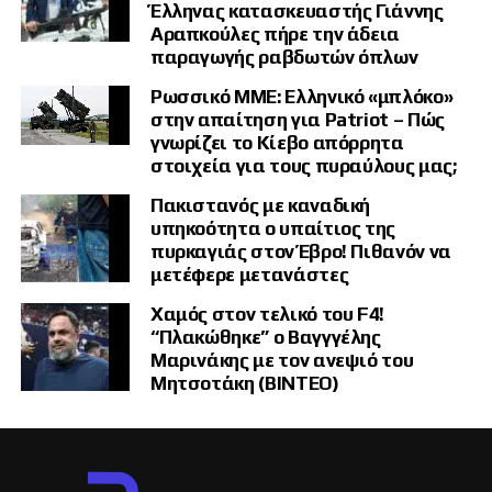
Έλληνας κατασκευαστής Γιάννης
Αραπκούλες πήρε την άδεια
παραγωγής ραβδωτών όπλων
Ρωσσικό ΜΜΕ: Ελληνικό «μπλόκο»
στην απαίτηση για Patriot – Πώς
γνωρίζει το Κίεβο απόρρητα
στοιχεία για τους πυραύλους μας;
Πακιστανός με καναδική
υπηκοότητα ο υπαίτιος της
πυρκαγιάς στον Έβρο! Πιθανόν να
μετέφερε μετανάστες
Χαμός στον τελικό του F4!
“Πλακώθηκε” ο Βαγγγέλης
Μαρινάκης με τον ανεψιό του
Μητσοτάκη (ΒΙΝΤΕΟ)