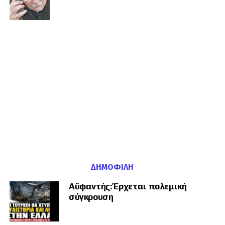
Δεύτερη φάση:
Εστίαση σε προσωπικές επιθέσεις κατά πολιτικών, με
ψευδείς κατηγορίες για οικονομικές καταχρήσεις ή σεξουαλικά
αδικήματα.
Εκλογικός οδικός χάρτης
Σεπτεμβρίου
Η έξαρση της παραπληροφόρησης συμπίπτει με μια κρίσιμη εκλογική
περίοδο για τη Γερμανία:
6 Σεπτεμβρίου:
Εκλογές για το νέο κοινοβούλιο στο ανατολικό
κρατίδιο της Σαξονίας-Άνχαλτ.
20 Σεπτεμβρίου:
Κάλπες στο Μεκλεμβούργο-Δυτική Πομερανία, καθώς
και στο Βερολίνο.
ΔΗΜΟΦΙΛΉ
Υβριδική απειλή και Τεχνητή
Αϋφαντής: Έρχεται πολεμική
Νοημοσύνη
σύγκρουση
Κυβερνητικοί κύκλοι υπογραμμίζουν ότι οι ενέργειες αυτές αποτελούν
μέρος μιας ευρύτερης, μακροπρόθεσμης υβριδικής στρατηγικής της