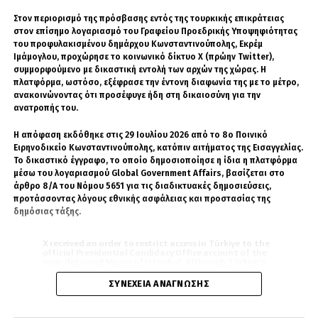
χρησιμοποιούνται από τους γείτονες για να
Στον περιορισμό της πρόσβασης εντός της τουρκικής επικράτειας
χτίσουν αλυτρωτικό αφήγημα.
στον επίσημο λογαριασμό του Γραφείου Προεδρικής Υποψηφιότητας
του προφυλακισμένου δημάρχου Κωνσταντινούπολης, Εκρέμ
Ιμάμογλου, προχώρησε το κοινωνικό δίκτυο X (πρώην Twitter),
Η τοπική κοινωνία πρέπει να κατανοήσει τον
συμμορφούμενο με δικαστική εντολή των αρχών της χώρας. Η
ρόλο της και την ευθύνη της. Η παράδοση είναι
πλατφόρμα, ωστόσο, εξέφρασε την έντονη διαφωνία της με το μέτρο,
ανακοινώνοντας ότι προσέφυγε ήδη στη δικαιοσύνη για την
πολύτιμη όταν ενώνει. Όταν όμως
ανατροπής του.
διαστρεβλώνεται και αξιοποιείται από
σκοτεινά εθνικιστικά κέντρα, τότε
Η απόφαση εκδόθηκε στις 29 Ιουλίου 2026 από το 8ο Ποινικό
μετατρέπεται σε δούρειο ίππο.
Ειρηνοδικείο Κωνσταντινούπολης, κατόπιν αιτήματος της Εισαγγελίας.
Το δικαστικό έγγραφο, το οποίο δημοσιοποίησε η ίδια η πλατφόρμα
μέσω του λογαριασμού Global Government Affairs, βασίζεται στο
Επιπλέον, απαιτείται σαφής στρατηγική από
άρθρο 8/Α του Νόμου 5651 για τις διαδικτυακές δημοσιεύσεις,
το Υπουργείο Εσωτερικών, και των
προτάσσοντας λόγους εθνικής ασφάλειας και προστασίας της
δημόσιας τάξης.
εξωτερικών, με ενημέρωση, εποπτεία και
παρέμβαση όπου χρειάζεται. Δεν μιλάμε για
X received an order to restrict access in Türkiye to the
απαγορεύσεις, αλλά για προστασία του
official Presidential Candidacy Office account of the
now-detained Mayor of Istanbul. Although Türkiye’s
εθνικού συμφέροντος. Το ίδιο ισχύει και για τα
laws force us to comply with the order, we are
επερχόμενα πανηγύρια, όπως αυτό του Αγίου
challenging the order in court and, in the spirit of full
ΣΥΝΈΧΕΙΑ ΑΝΆΓΝΩΣΗΣ
transparency,…
pic.twitter.com/shbxPLYJHm
Παντελεήμονα στις 27 Ιουλίου, όπου ήδη
υπάρχουν φόβοι για επανάληψη των ίδιων