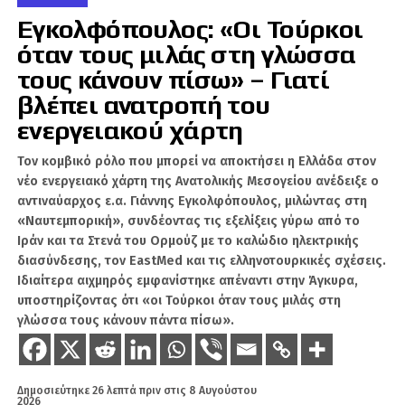
υποστήριξη της
συμβουλευτικής εταιρείας
Εγκολφόπουλος: «Οι Τούρκοι
Erdyn
και μιας ομάδας
πέντε κορυφαίων
όταν τους μιλάς στη γλώσσα
ευρωπαϊκών αμυντικών εταιρειών
:
τους κάνουν πίσω» – Γιατί
βλέπει ανατροπή του
KNDS Deutschland GmbH & Co.KG
(Γερμανία)
ενεργειακού χάρτη
Τον κομβικό ρόλο που μπορεί να αποκτήσει η Ελλάδα στον
Rheinmetall Landsysteme GmbH
νέο ενεργειακό χάρτη της Ανατολικής Μεσογείου ανέδειξε ο
(Γερμανία)
αντιναύαρχος ε.α. Γιάννης Εγκολφόπουλος, μιλώντας στη
«Ναυτεμπορική», συνδέοντας τις εξελίξεις γύρω από το
Leonardo S.p.A. (Ιταλία)
Ιράν και τα Στενά του Ορμούζ με το καλώδιο ηλεκτρικής
διασύνδεσης, τον EastMed και τις ελληνοτουρκικές σχέσεις.
Ιδιαίτερα αιχμηρός εμφανίστηκε απέναντι στην Άγκυρα,
Indra Sistemas S.A. (Ισπανία)
υποστηρίζοντας ότι «οι Τούρκοι όταν τους μιλάς στη
γλώσσα τους κάνουν πάντα πίσω».
SAAB AB (Σουηδία)
Η τεχνική εκτέλεση έχει διαρθρωθεί σε
πέντε
Δημοσιεύτηκε
26 λεπτά πριν
στις
8 Αυγούστου
2026