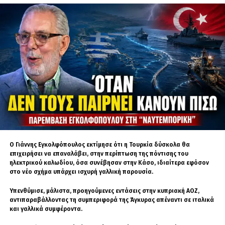
Πακέτα Εργασίας (Work Packages)
, τα οποία
διαχειρίζονται οι αντίστοιχες εταιρείες.
Το
έργο ξεκίνησε επισήμως την 1η Δεκεμβρίου
2024
, ενώ στις
5–6 Δεκεμβρίου
πραγματοποιήθηκε η εναρκτήρια συνάντηση
στη Στοκχόλμη
, όπου συμμετείχαν
εκπρόσωποι των βασικών εταίρων και των
ενδιαφερόμενων φορέων.
Η ελληνική παρουσία στο MARTE
Η Ελλάδα συμμετέχει στο έργο με
τρείς
Ο Γιάννης Εγκολφόπουλος εκτίμησε ότι η Τουρκία δύσκολα θα
επιχειρήσει να επαναλάβει, στην περίπτωση της πόντισης του
εταιρείες
, καθεμία με διαφορετική τεχνολογική
ηλεκτρικού καλωδίου, όσα συνέβησαν στην Κάσο, ιδιαίτερα εφόσον
εξειδίκευση:
στο νέο σχήμα υπάρχει ισχυρή γαλλική παρουσία.
INTRACOM Defense
: Με εξειδίκευση στα
Υπενθύμισε, μάλιστα, προηγούμενες εντάσεις στην κυπριακή ΑΟΖ,
αντιπαραβάλλοντας τη συμπεριφορά της Άγκυρας απέναντι σε ιταλικά
ηλεκτρονικά και υβριδικά συστήματα
και γαλλικά συμφέροντα.
ενέργειας
, συμμετέχει στην τεχνική