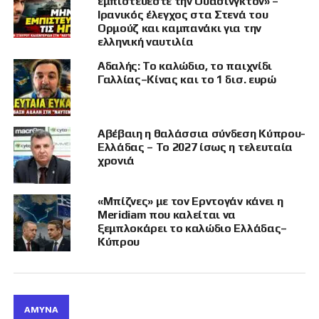
εμπιστεύεστε την Ουάσινγκτον» –
οντότητες
, μεταξύ των οποίων
τρεις ελληνικές
Ιρανικός έλεγχος στα Στενά του
εταιρείες
.
Ορμούζ και καμπανάκι για την
ελληνική ναυτιλία
Το έργο αποσκοπεί στη
μελέτη και σχεδίαση
Αδαλής: Το καλώδιο, το παιχνίδι
ενός νέου ευρωπαϊκού άρματος μάχης
, ικανού
Γαλλίας–Κίνας και το 1 δισ. ευρώ
να ανταποκριθεί τόσο στις
τρέχουσες όσο και
στις μελλοντικές απειλές
, λαμβάνοντας υπόψη
τα διδάγματα από σύγχρονες συγκρούσεις. Το
Αβέβαιη η θαλάσσια σύνδεση Κύπρου-
σύστημα θα ενσωματώνει
καινοτόμες και
Ελλάδας – Το 2027 ίσως η τελευταία
ανατρεπτικές τεχνολογίες
, συμβατές με τις
χρονιά
επιχειρησιακές ανάγκες των συμμετεχόντων
κρατών.
«Μπίζνες» με τον Ερντογάν κάνει η
Meridiam που καλείται να
Συντονισμός και τεχνική
ξεμπλοκάρει το καλώδιο Ελλάδας–
Κύπρου
υλοποίηση
Την
ολοκληρωμένη διαχείριση και τον
συντονισμό
του έργου έχει αναλάβει η
κοινοπραξία
MARTE ARGE GbR
, με την
ΆΜΥΝΑ