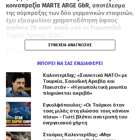
κοινοπραξία MARTE ARGE GbR,
αποτέλεσμα
της σύμπραξης των δύο γερμανικών εταιρειών,
έχει εξασφαλίσει
χρηματοδότηση ύψους
περίπου 20 εκατ. ευρώ
από το
Ευρωπαϊκό
Ταμείο Άμυνας (EDF)
.
ΣΥΝΈΧΕΙΑ ΑΝΆΓΝΩΣΗΣ
Ευρωπαϊκή συμμετοχή με
ελληνικό αποτύπωμα
ΜΠΟΡΕΊ ΝΑ ΣΑΣ ΕΝΔΙΑΦΈΡΕΙ
Το MARTE τελεί υπό την
αιγίδα του γερμανικού
Καλεντερίδης: «Σουνιτικό ΝΑΤΟ» με
Υπουργείου Άμυνας
Τουρκία, Σαουδική Αραβία και
, με ενεργό ενδιαφέρον
Πακιστάν – «Η γεωπολιτική μυωπία
από τα αρμόδια υπουργεία
Βελγίου, Ελλάδας,
πληρώνεται ακριβά»
Εσθονίας, Ισπανίας, Ιταλίας, Νορβηγίας,
Ολλανδίας, Ρουμανίας, Σουηδίας και
Εγκολφόπουλος: «Οι Τούρκοι όταν
τους μιλάς στη γλώσσα τους κάνουν
Φινλανδίας
. Οι χώρες αυτές υποστηρίζουν τη
πίσω» – Γιατί βλέπει ανατροπή του
συμμετοχή των δικών τους αμυντικών και
ενεργειακού χάρτη
τεχνολογικών φορέων στο πρόγραμμα, το
οποίο περιλαμβάνει
51 ευρωπαϊκές νομικές
Σταύρος Καλεντερίδης: «Μην