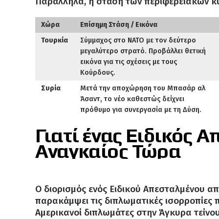
Παράλληλα, η στάση των περιφερειακών κ
Χώρα
Επίσημη Στάση / Εικόνα
Τουρκία
Σύμμαχος στο ΝΑΤΟ με τον δεύτερο
μεγαλύτερο στρατό. Προβάλλει θετική
εικόνα για τις σχέσεις με τους
Κούρδους.
Συρία
Μετά την αποχώρηση του Μπασάρ αλ
Άσαντ, το νέο καθεστώς δείχνει
πρόθυμο για συνεργασία με τη Δύση.
Γιατί ένας Ειδικός 
Αναγκαίος Τώρα
Ο διορισμός ενός Ειδικού Απεσταλμένου α
παρακάμψει τις διπλωματικές ισορροπίες π
Αμερικανοί διπλωμάτες στην Άγκυρα τείνο