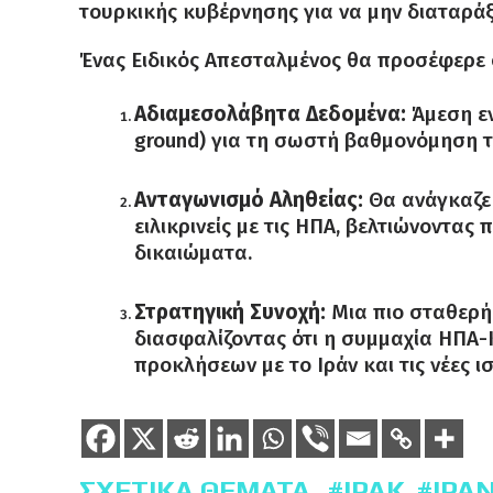
τουρκικής κυβέρνησης για να μην διαταράξο
Ένας Ειδικός Απεσταλμένος θα προσέφερε 
Αδιαμεσολάβητα Δεδομένα:
Άμεση εν
ground) για τη σωστή βαθμονόμηση τ
Ανταγωνισμό Αληθείας:
Θα ανάγκαζε τ
ειλικρινείς με τις ΗΠΑ, βελτιώνοντα
δικαιώματα.
Στρατηγική Συνοχή:
Μια πιο σταθερή 
διασφαλίζοντας ότι η συμμαχία ΗΠΑ-
προκλήσεων με το Ιράν και τις νέες ι
ΣΧΕΤΙΚΆ ΘΈΜΑΤΑ
ΙΡΆΚ
ΙΡΆ