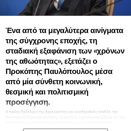
Ένα από τα μεγαλύτερα αινίγματα
της σύγχρονης εποχής, τη
σταδιακή εξαφάνιση των «χρόνων
της αθωότητας», εξετάζει ο
Προκόπης Παυλόπουλος μέσα
από μία σύνθετη κοινωνική,
θεσμική και πολιτισμική
προσέγγιση.
Ο πρώην Πρόεδρος της Δημοκρατίας και ακαδημαϊκός συνδέει την
Οικονομική Παγκοσμιοποίηση, τη ραγδαία τεχνολογική εξέλιξη και την
επικράτηση της οικονομικής αποτίμησης με τη συρρίκνωση του
χρονικού διαστήματος κατά το οποίο το παιδί μπορεί να