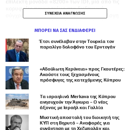
επίλεκτη μονάδα «8200» των IDF, μία από τις
κορυφαίες παγκοσμίως στη διεξαγωγή
ΣΥΝΈΧΕΙΑ ΑΝΆΓΝΩΣΗΣ
σύγχρονου
ηλεκτρονικού πολέμου, ανάλογη
με την αμερικανική
Νational Security Agency
(NSA).
ΜΠΟΡΕΊ ΝΑ ΣΑΣ ΕΝΔΙΑΦΈΡΕΙ
Έτσι συνέλαβαν στην Τουρκία τον
Προ ημερών ο κ. Γκαλ
βρέθηκε στην Ελλάδα
παραλίγο δολοφόνο του Ερντογάν
καλεσμένος για μία κλειστή διάλεξη
σε
επιλεγμένο ακροατήριο μελών και φίλων του
Ελληνικού Ινστιτούτου Στρατηγικών Σπουδών
«Αδούλωτη Κερύνεια» προς Γκουτέρες:
(ΕΛΙΣΜΕ), που εξελίσσεται στο αντίπαλο δέος
Ακούστε τους ξεχασμένους
του εθνομηδενιστικού ΕΛΙΑΜΕΠ, υπό την
πρόσφυγες της κατεχόμενης Κύπρου
ηγεσία του «
αεικίνητου
»
αντιστράτηγου
Ιωάννη Μπαλτζώη.
Τα ισραηλινά Merkava της Κύπρου
ανησυχούν την Άγκυρα – Ο νέος
Οι απόψεις του
Σάι Γκαλ για την Τουρκία και
άξονας με Ισραήλ και Γαλλία
τον δομικό κίνδυνο που αυτή
εκπροσωπεί
ομολογουμένως κατέπληξαν,
Μυστική αποστολή του διοικητή της
ΚΥΠ στη Βηρυτό – Αναφορές για
αφού σε πολλά θέματα υπήρξαν πιο
συνάντηση με τη Χεζμπολάχ και