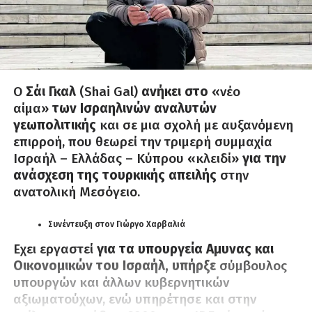
Ο
Σάι Γκαλ
(Shai Gal)
ανήκει στο
«νέο
αίμα»
των Ισραηλινών αναλυτών
γεωπολιτικής
και σε μια σχολή με αυξανόμενη
επιρροή, που θεωρεί την τριμερή συμμαχία
Ισραήλ – Ελλάδας – Κύπρου «κλειδί»
για την
ανάσχεση της τουρκικής απειλής
στην
ανατολική Μεσόγειο.
Συνέντευξη στον Γιώργο Χαρβαλιά
Εχει εργαστεί
για τα υπουργεία Αμυνας και
Οικονομικών του Ισραήλ, υπήρξε
σύμβουλος
υπουργών και άλλων κυβερνητικών
αξιωματούχων, ενώ υπηρέτησε και στην