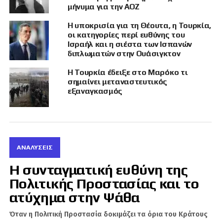
προχωρημένες και από τις θέσεις των
μήνυμα για την ΑΟΖ
κυβερνήσεων Ελλάδας και Κύπρου. Βεβαίως
όλα αυτά ακούγονται πολύ ωραία στα
Η υποκρισία για τη Θέουτα, η Τουρκία,
οι κατηγορίες περί ευθύνης του
ελληνικά αυτιά, αλλά οι διακρατικές
Ισραήλ και η σιέστα των Ισπανών
συμπράξεις, ειδικά όταν παίρνουν μορφή
διπλωματών στην Ουάσιγκτον
«
αμυντικής συμμαχίας
», όπως αυτή που
Η Τουρκία έδειξε στο Μαρόκο τι
οραματίζεται ο Ισραηλινός αναλυτής, και
σημαίνει μεταναστευτικός
αρκετοί που συμμερίζονται τις ιδέες του στις
εξαναγκασμός
τρεις εμπλεκόμενες χώρες προϋποθέτουν,
εκτός
από το δικαίωμα επίκλησης σε
περιόδους κρίσης,
και υποχρεώσεις αμοιβαίας
συνδρομής.
ΑΝΑΛΎΣΕΙΣ
Σαφείς απαντήσεις
Η συνταγματική ευθύνη της
Πολιτικής Προστασίας και το
ατύχημα στην Ψάθα
Το γεγονός αυτό,
όπως ισχυρίζονται κάποιοι
που αντιτίθενται στην ιδέα μιας
Όταν η Πολιτική Προστασία δοκιμάζει τα όρια του Κράτους
στενότερης
συνεργασίας Ελλάδας – Ισραήλ,