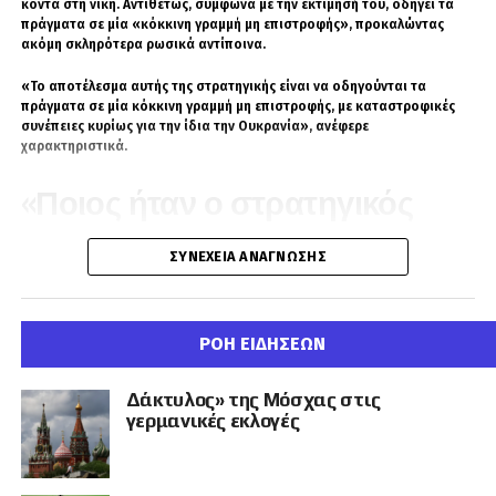
κοντά στη νίκη. Αντιθέτως, σύμφωνα με την εκτίμησή του, οδηγεί τα
πράγματα σε μία «κόκκινη γραμμή μη επιστροφής», προκαλώντας
ακόμη σκληρότερα ρωσικά αντίποινα.
«Το αποτέλεσμα αυτής της στρατηγικής είναι να οδηγούνται τα
πράγματα σε μία κόκκινη γραμμή μη επιστροφής, με καταστροφικές
συνέπειες κυρίως για την ίδια την Ουκρανία», ανέφερε
χαρακτηριστικά.
«Ποιος ήταν ο στρατηγικός
στόχος μιας παραλίας;»
ΣΥΝΈΧΕΙΑ ΑΝΆΓΝΩΣΗΣ
Ο Νίκος Παπαδάτος στάθηκε ιδιαίτερα στην ουκρανική επίθεση
εναντίον παραθαλάσσιας περιοχής κοντά στη Μαύρη Θάλασσα,
κάνοντας λόγο για νεκρά παιδιά και δεκάδες τραυματίες.
ΡΟΗ ΕΙΔΗΣΕΩΝ
Έθεσε, μάλιστα, ευθέως το ερώτημα ποια στρατιωτική σκοπιμότητα
μπορεί να εξυπηρετεί ένα πλήγμα σε χώρο όπου βρίσκονται άμαχοι
Δάκτυλος» της Μόσχας στις
και λουόμενοι.
γερμανικές εκλογές
«Τι στρατηγικό στόχο μπορεί να έχει μία παραλία στην οποία
βρίσκονται λουόμενοι; Νομίζω ότι το καθεστώς του Κιέβου θα πρέπει
κάποια στιγμή να μας το εξηγήσει», τόνισε, χαρακτηρίζοντας τέτοιου