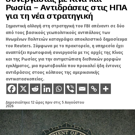
Ρωσία – Αντιδράσεις στις ΗΠΑ
Οι Ρουμάνοι
με τον Βλαντ Τέπες, αλλά και
οι
για τη νέα στρατηγική
Αλβανοί
με τον Γεώργιο Καστριώτη
Σημαντική αλλαγή στη στρατηγική του FBI απέναντι σε δύο
(Σκεντέρμπεη) που πολεμούσε υπό βυζαντινά
από τους βασικούς γεωπολιτικούς αντιπάλους των
σύμβολα.
Ηνωμένων Πολιτειών καταγράφει αποκλειστικό δημοσίευμα
του Reuters. Σύμφωνα με το πρακτορείο, η υπηρεσία έχει
«Αντί να μιλάτε για “Γαλάζιες Πατρίδες”, θα
αναπτύξει πρωτοφανή συνεργασία με τις αρχές της Κίνας
έπρεπε να ζητάτε έναν αιώνα συγγνώμη»,
και της Ρωσίας για την αντιμετώπιση διεθνικών μορφών
ανέφερε χαρακτηριστικά.
εγκλήματος, μια πρωτοβουλία που προκαλεί ήδη έντονες
αντιδράσεις στους κόλπους της αμερικανικής
Οδικός χάρτης για να γίνει η
αντικατασκοπείας.
Τουρκία «πολιτισμένη χώρα»
Απευθυνόμενος στον μέσο Τούρκο πολίτη, ο
Δημοσιεύτηκε
12 ώρες πριν
στις
5 Αυγούστου
Ηλίας Παπανικολάου παρουσίασε μια λίστα με
2026
άμεσες ενέργειες που πρέπει να απαιτηθούν
από την Άγκυρα ώστε να αλλάξει η διεθνής της
εικόνα: