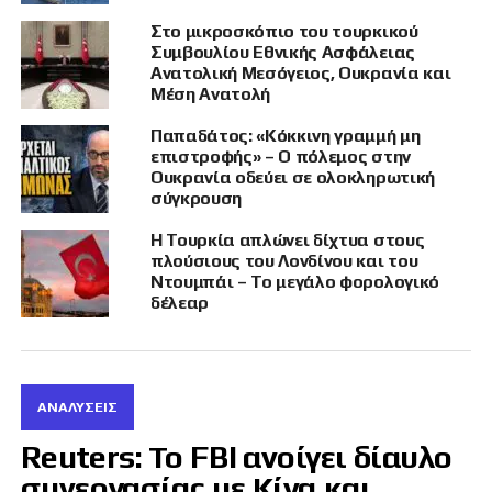
Οθωμανών.
Στο μικροσκόπιο του τουρκικού
Συμβουλίου Εθνικής Ασφάλειας
Αναφερόμενος στη βαλκανική ιστορία,
Ανατολική Μεσόγειος, Ουκρανία και
υπενθύμισε τις μαύρες σελίδες των
Μέση Ανατολή
παιδομαζωμάτων και των σκλαβοπάζαρων,
χαρακτηρίζοντας τους προγόνους των
Παπαδάτος: «Κόκκινη γραμμή μη
επιστροφής» – Ο πόλεμος στην
σημερινών Τούρκων «δουλέμπορους».
Ουκρανία οδεύει σε ολοκληρωτική
Παράλληλα, έκανε αναδρομή στην αντίσταση
σύγκρουση
άλλων λαών, όπως:
Η Τουρκία απλώνει δίχτυα στους
Οι Σέρβοι
, με εθνικούς ήρωες που πολέμησαν
πλούσιους του Λονδίνου και του
Ντουμπάι – Το μεγάλο φορολογικό
τους Οθωμανούς.
δέλεαρ
Οι Κροάτες
, οι οποίοι λειτούργησαν ως ακρίτες
της Αυστροουγγαρίας και κράτησαν το
καθολικό τους δόγμα.
ΑΝΑΛΎΣΕΙΣ
Οι Πολωνοί και οι Λιθουανοί
, με τον Γιαν
Reuters: Το FBI ανοίγει δίαυλο
Σομπιέσκι που έβαλε φρένο στην οθωμανική
συνεργασίας με Κίνα και
προέλαση έξω από τη Βιέννη.