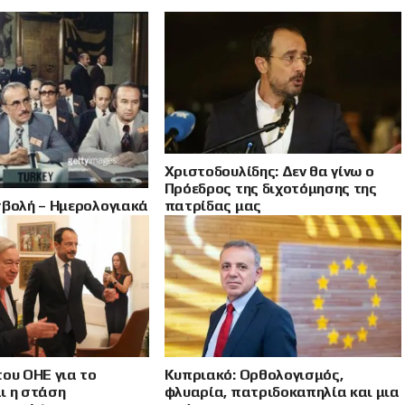
Χριστοδουλίδης: Δεν θα γίνω ο
Πρόεδρος της διχοτόμησης της
σβολή – Ημερολογιακά
πατρίδας μας
ύλιος και Αύγουστος
του ΟΗΕ για το
Κυπριακό: Ορθολογισμός,
ι η στάση
φλυαρία, πατριδοκαπηλία και μια