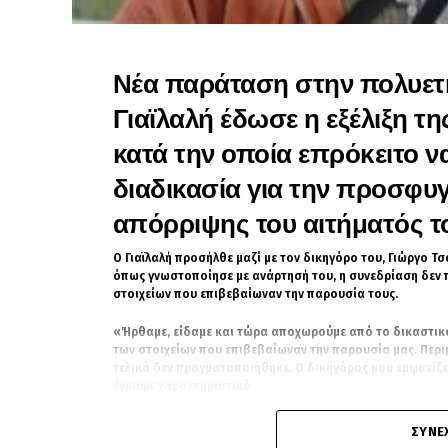
Νέα παράταση στην πολυετή
Γιαϊλαλή έδωσε η εξέλιξη τ
κατά την οποία επρόκειτο ν
διαδικασία για την προσφυγ
απόρριψης του αιτήματός το
Ο Γιαϊλαλή προσήλθε μαζί με τον δικηγόρο του, Γιώργο Τ
όπως γνωστοποίησε με ανάρτησή του, η συνεδρίαση δεν 
στοιχείων που επιβεβαίωναν την παρουσία τους.
«Ήρθαμε, είδαμε και τώρα αποχωρούμε από το δικαστικό
των στοιχείων που επιβεβαίωναν την παρουσία μας. Περιμ
τελικά δεν πραγματοποιήθηκε. Ο δικηγόρος μου εμφανίζε
έγραψε χαρακτηριστικά.
Η ανάρτηση συνοδευόταν από φωτογραφία του Γιαϊλαλή μ
ΣΥΝΈ
στιγμής δεδομένα δεν προκύπτει ότι εκδόθηκε απόφαση 