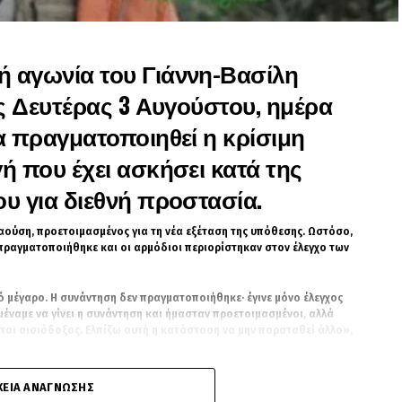
 αγωνία του Γιάννη-Βασίλη
ης Δευτέρας 3 Αυγούστου, ημέρα
α πραγματοποιηθεί η κρίσιμη
ή που έχει ασκήσει κατά της
υ για διεθνή προστασία.
σαούση, προετοιμασμένος για τη νέα εξέταση της υπόθεσης. Ωστόσο,
πραγματοποιήθηκε και οι αρμόδιοι περιορίστηκαν στον έλεγχο των
 μέγαρο. Η συνάντηση δεν πραγματοποιήθηκε· έγινε μόνο έλεγχος
έναμε να γίνει η συνάντηση και ήμασταν προετοιμασμένοι, αλλά
ται αισιόδοξος. Ελπίζω αυτή η κατάσταση να μην παραταθεί άλλο»,
ε τον Γιώργο Τσαούση μετά την αποχώρησή τους. Από τα μέχρι
ΧΕΙΑ ΑΝΆΓΝΩΣΗΣ
ούτε ότι ολοκληρώθηκε η εξέταση της προσφυγής. Η υπόθεση