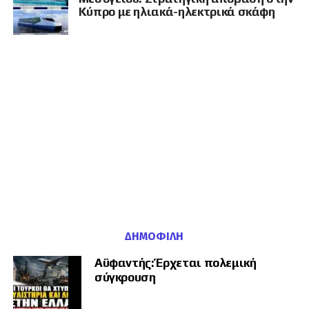
Κύπρο με ηλιακά-ηλεκτρικά σκάφη
ΔΗΜΟΦΙΛΉ
Αϋφαντής: Έρχεται πολεμική
σύγκρουση