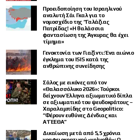
Προειδοποίηση του Ισραηλινού
αναλυτή Σάι Γκαλ για το
νομοσχέδιο της “Γαλάζιας
Πατρίδας! «Η θαλάσσια
φαντασίωση της Άγκυρας θα έχει
τίμημα»
Γενοκτονία των Γιαζίντι: Ένα αιώνιο
έγκλημα του ISIS κατά της
ανθρώπινης συνείδησης
Σάλος με εικόνες από τον
«Θαλασσόλυκο 2026»: Τούρκοι
δείχνουν Έλληνα αξιωματικό δίπλα
σε αξιωματικό του ψευδοκράτους –
Χαραλαμπίδης στο Geopolitico:
“Φέρουν ευθύνες Δένδιας και
Α’ΓΕΕΘΑ”
Δικαίωση μετά από 5,5 χρόνια
γραφειοκρατικού «γολγοθά»: Ο