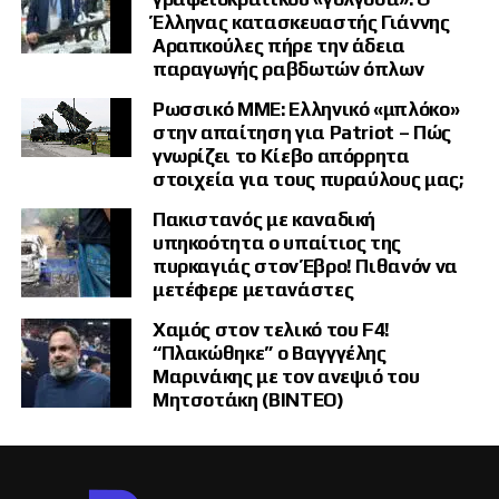
Έλληνας κατασκευαστής Γιάννης
Αραπκούλες πήρε την άδεια
παραγωγής ραβδωτών όπλων
Ρωσσικό ΜΜΕ: Ελληνικό «μπλόκο»
στην απαίτηση για Patriot – Πώς
γνωρίζει το Κίεβο απόρρητα
στοιχεία για τους πυραύλους μας;
Πακιστανός με καναδική
υπηκοότητα ο υπαίτιος της
πυρκαγιάς στον Έβρο! Πιθανόν να
μετέφερε μετανάστες
Χαμός στον τελικό του F4!
“Πλακώθηκε” ο Βαγγγέλης
Μαρινάκης με τον ανεψιό του
Μητσοτάκη (ΒΙΝΤΕΟ)