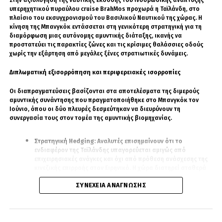
Στην αξιολόγηση της ναυτικής έκδοσης του ινδορωσικής ανάπτυξης
υπερηχητικού πυραύλου cruise BrahMos προχωρά η Ταϊλάνδη, στο
πλαίσιο του εκσυγχρονισμού του Βασιλικού Ναυτικού της χώρας. Η
κίνηση της Μπανγκόκ εντάσσεται στη γενικότερη στρατηγική για τη
διαμόρφωση μιας αυτόνομης αμυντικής διάταξης, ικανής να
προστατεύει τις παρακτίες ζώνες και τις κρίσιμες θαλάσσιες οδούς
χωρίς την εξάρτηση από μεγάλες ξένες στρατιωτικές δυνάμεις.
Διπλωματική εξισορρόπηση και περιφερειακές ισορροπίες
Οι διαπραγματεύσεις βασίζονται στα αποτελέσματα της διμερούς
αμυντικής συνάντησης που πραγματοποιήθηκε στο Μπανγκόκ τον
Ιούνιο, όπου οι δύο πλευρές δεσμεύτηκαν να διευρύνουν τη
συνεργασία τους στον τομέα της αμυντικής βιομηχανίας.
Στρατηγική Hedging:
Αναλυτές επισημαίνουν ότι το
ενδιαφέρον της Ταϊλάνδης υπαγορεύεται αμιγώς από
επιχειρησιακές ανάγκες και όχι από πρόθεση ανάσχεσης της
κινεζικής επιρροής στον Ειρηνικό. Η χώρα διατηρεί σταθερά
πολιτική «στρατηγικής εξισορρόπησης» (strategic hedging),
ΣΥΝΈΧΕΙΑ ΑΝΆΓΝΩΣΗΣ
διατηρώντας στενούς οικονομικούς και εξοπλιστικούς
δεσμούς με το Πεκίνο, ενώ παράλληλα διαφυλάσσει τις
αμυντικές σχέσεις της με την Ουάσινγκτον και άλλους διεθνείς
προμηθευτές.