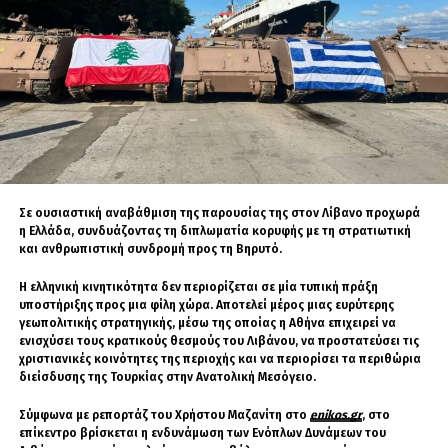
Υψόμετρο
(14.935 μέτρα)
Εμβέλεια
Έως 900
Μεταβλητή
χιλιόμετρα
Μήκος /
–
6 μέτρα / 50 εκατοστά
Διάμετρος
Βάρος
–
Έως 1.500 κιλά (μισό
μέγεθος του αρχικού)
Σε ουσιαστική αναβάθμιση της παρουσίας της στον Λίβανο προχωρά
Η διαμόρφωση BrahMos NG επιτρέπει την ευκολότερη ενσωμάτωση
η Ελλάδα, συνδυάζοντας τη διπλωματία κορυφής με τη στρατιωτική
του πυραύλου σε ευρύτερη ποικιλία ναυτικών και εναέριων
και ανθρωπιστική συνδρομή προς τη Βηρυτό.
πλατφορμών μάχης λόγω της σημαντικά μειωμένης μάζας του.
Η ελληνική κινητικότητα δεν περιορίζεται σε μία τυπική πράξη
υποστήριξης προς μια φίλη χώρα. Αποτελεί μέρος μιας ευρύτερης
γεωπολιτικής στρατηγικής, μέσω της οποίας η Αθήνα επιχειρεί να
ενισχύσει τους κρατικούς θεσμούς του Λιβάνου, να προστατεύσει τις
χριστιανικές κοινότητες της περιοχής και να περιορίσει τα περιθώρια
διείσδυσης της Τουρκίας στην Ανατολική Μεσόγειο.
Σύμφωνα με ρεπορτάζ του Χρήστου Μαζανίτη στο
enikos.gr
, στο
επίκεντρο βρίσκεται η ενδυνάμωση των Ενόπλων Δυνάμεων του