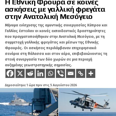
Η Εθνική Φρουρά σε κοινές
Η επιχειρησιακή ένταξη του Tayfun Block.2
δείχνει τη σταθερή προσπάθεια της Άγκυρας
ασκήσεις με γαλλική φρεγάτα
να ενισχύσει τις δυνατότητες στρατηγικής
στην Ανατολική Μεσόγειο
κρούσης και να αποκτήσει μέσα που μπορούν
να επηρεάσουν τις ισορροπίες αποτροπής στην
Μήνυμα ενίσχυσης της αμυντικής συνεργασίας Κύπρου και
Γαλλίας έστειλαν οι κοινές εκπαιδευτικές δραστηριότητες
ευρύτερη περιοχή.
που πραγματοποιήθηκαν στην Ανατολική Μεσόγειο, με τη
συμμετοχή γαλλικής φρεγάτας και μέσων της Εθνικής
Υπενθυμίζεται, ότι με τον Tayfun μας απειλούσε
Φρουράς. Οι ασκήσεις περιλάμβαναν επιχειρησιακά
ο Ρετζέπ Ταγίπ Ερντογάν ότι θα χτυπήσει την
σενάρια στη θάλασσα και στον αέρα, επιβεβαιώνοντας τη
Αθήνα πριν από μερικά χρόνια και βλέπουμε,
στενή συνεργασία των δύο χωρών σε μια περιοχή
ότι τώρα είναι επιχειρησιακά έτοιμος.
αυξημένης γεωστρατηγικής σημασίας.
Δημοσιεύτηκε
1 ώρα πριν
στις
5 Αυγούστου 2026
ΣΧΕΤΙΚΆ ΘΈΜΑΤΑ
TAYFUN
ΤΟΥΡΚΊΑ
ΧΑΚ