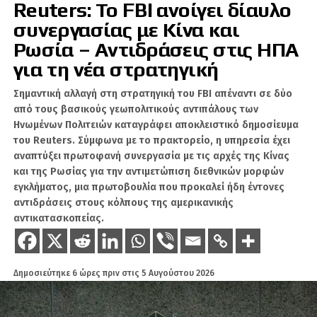
Reuters: Το FBI ανοίγει δίαυλο
συνεργασίας με Κίνα και
Ρωσία – Αντιδράσεις στις ΗΠΑ
για τη νέα στρατηγική
Σημαντική αλλαγή στη στρατηγική του FBI απέναντι σε δύο
Όσα αναφέρουν τοπικά ΜΜΕ στη Θράκη είναι
από τους βασικούς γεωπολιτικούς αντιπάλους των
αποκαλυπτικά! Αντιγράφω από το
Ηνωμένων Πολιτειών καταγράφει αποκλειστικό δημοσίευμα
του Reuters. Σύμφωνα με το πρακτορείο, η υπηρεσία έχει
pameevro.gr
αναπτύξει πρωτοφανή συνεργασία με τις αρχές της Κίνας
και της Ρωσίας για την αντιμετώπιση διεθνικών μορφών
«Η Άγκυρα, θέλοντας να δείξει ότι
εγκλήματος, μια πρωτοβουλία που προκαλεί ήδη έντονες
ελέγχει την κατάσταση, έστειλε
αντιδράσεις στους κόλπους της αμερικανικής
«ενισχύσεις» από την Τουρκία. Μια
αντικατασκοπείας.
ολόκληρη στρατιά νομικών από τους
Δικηγορικούς Συλλόγους Άγκυρας,
Κωνσταντινούπολης και
Δημοσιεύτηκε
6 ώρες πριν
στις
5 Αυγούστου 2026
Αδριανούπολης κατέφθασε στην Ξάνθη
για να κάνει πολιτική προπαγάνδα έξω