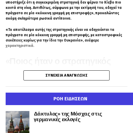
προκάλεσε σάλο και οι αρχές κινήθηκαν χωρίς
υποστήριξε ότι η συγκεκριμένη στρατηγική δεν φέρνει το Κίεβο πιο
κοντά στη νίκη. Αντιθέτως, σύμφωνα με την εκτίμησή του, οδηγεί τα
καθυστερήσεις. Διαπιστώθηκε ότι δεν είχε
πράγματα σε μία «κόκκινη γραμμή μη επιστροφής», προκαλώντας
έγκυρη άδεια παραμονής και οδηγήθηκε
ακόμη σκληρότερα ρωσικά αντίποινα.
άμεσα σε απέλαση προς το Ισλαμαμπάντ.
«Το αποτέλεσμα αυτής της στρατηγικής είναι να οδηγούνται τα
πράγματα σε μία κόκκινη γραμμή μη επιστροφής, με καταστροφικές
συνέπειες κυρίως για την ίδια την Ουκρανία», ανέφερε
χαρακτηριστικά.
«Ποιος ήταν ο στρατηγικός
στόχος μιας παραλίας;»
ΣΥΝΈΧΕΙΑ ΑΝΆΓΝΩΣΗΣ
Ο Νίκος Παπαδάτος στάθηκε ιδιαίτερα στην ουκρανική επίθεση
εναντίον παραθαλάσσιας περιοχής κοντά στη Μαύρη Θάλασσα,
κάνοντας λόγο για νεκρά παιδιά και δεκάδες τραυματίες.
ΡΟΗ ΕΙΔΗΣΕΩΝ
Έθεσε, μάλιστα, ευθέως το ερώτημα ποια στρατιωτική σκοπιμότητα
μπορεί να εξυπηρετεί ένα πλήγμα σε χώρο όπου βρίσκονται άμαχοι
Δάκτυλος» της Μόσχας στις
και λουόμενοι.
γερμανικές εκλογές
«Τι στρατηγικό στόχο μπορεί να έχει μία παραλία στην οποία
βρίσκονται λουόμενοι; Νομίζω ότι το καθεστώς του Κιέβου θα πρέπει