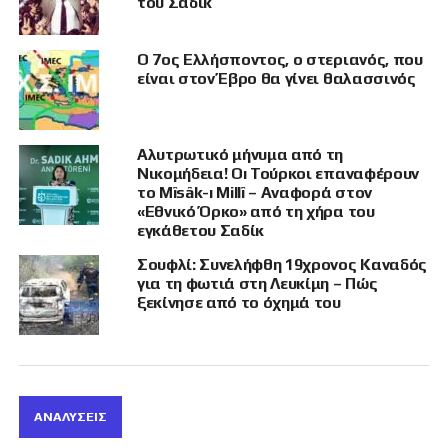
Μαΐου 2026, όχι μόνο αμφισβητούσε ευθέως
του Σαδίκ
τα ελληνικά σύνορα, αλλά
μιλούσε
ακόμα και
για «επανίδρυση» της λεγόμενης «Τουρκικής
Ο 7ος Ελλήσποντος, ο στεριανός, που
Δημοκρατίας της Δυτικής Θράκης».
είναι στον Έβρο θα γίνει θαλασσινός
Αλυτρωτικό μήνυμα από τη
Νικομήδεια! Oı Τούρκοι επαναφέρουν
το Mîsâk-ı Millî – Αναφορά στον
«Εθνικό Όρκο» από τη χήρα του
εγκάθετου Σαδίκ
Σουφλί: Συνελήφθη 19χρονος Καναδός
για τη φωτιά στη Λευκίμη – Πώς
ξεκίνησε από το όχημά του
ΑΝΑΛΎΣΕΙΣ