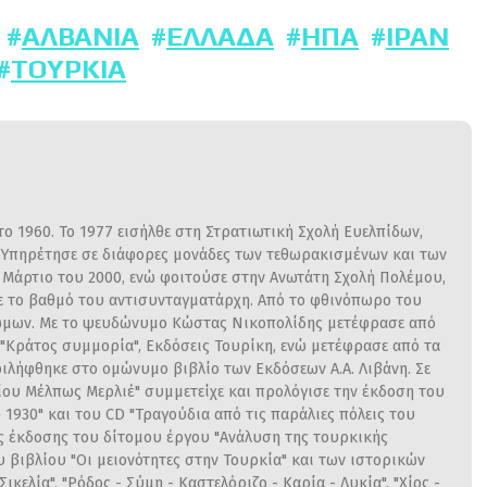
ΑΛΒΑΝΊΑ
ΕΛΛΆΔΑ
ΗΠΑ
ΙΡΆΝ
ΤΟΥΡΚΊΑ
ο 1960. Το 1977 εισήλθε στη Στρατιωτική Σχολή Ευελπίδων,
. Υπηρέτησε σε διάφορες μονάδες των τεθωρακισμένων και των
ο Μάρτιο του 2000, ενώ φοιτούσε στην Ανωτάτη Σχολή Πολέμου,
με το βαθμό του αντισυνταγματάρχη. Από το φθινόπωρο του
Γνώμων. Με το ψευδώνυμο Κώστας Νικοπολίδης μετέφρασε από
 "Κράτος συμμορία", Εκδόσεις Τουρίκη, ενώ μετέφρασε από τα
ιλήφθηκε στο ομώνυμο βιβλίο των Εκδόσεων Α.Α. Λιβάνη. Σε
ου Μέλπως Μερλιέ" συμμετείχε και προλόγισε την έκδοση του
1930" και του CD "Τραγούδια από τις παράλιες πόλεις του
ης έκδοσης του δίτομου έργου "Ανάλυση της τουρκικής
υ βιβλίου "Οι μειονότητες στην Τουρκία" και των ιστορικών
ικελία", "Ρόδος - Σύμη - Καστελόριζο - Καρία - Λυκία", "Χίος -