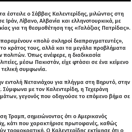
τα έστειλε ο Σάββας Καλεντερίδης, μιλώντας στη
ε Ιράν, Λίβανο, Αλβανία και ελληνοτουρκικά, με
κίας για τη θεσμοθέτηση της «Γαλάζιας Πατρίδας».
οί παραμένουν «πολύ σκληροί διαπραγματευτές»,
 το κράτος τους, αλλά και τα μεγάλα προβλήματα
ν πολιτών. Όπως ανέφερε, η διαδικασία
τείες, μέσω Πακιστάν, είχε φτάσει σε ένα κείμενο
 τελική συμφωνία.
ν εντολή Νετανιάχου για πλήγμα στη Βηρυτό, στην
. Σύμφωνα με τον Καλεντερίδη, η Τεχεράνη
μάτων, γεγονός που οδηγούσε το επόμενο βήμα σε
ση Τραμπ, σημειώνοντας ότι ο Αμερικανός
άχ, κάτι που χαρακτήρισε πρωτοφανές, καθώς
ν τρομοκρατική. Ο Καλεντερίδης εκτίμησε ότι ο