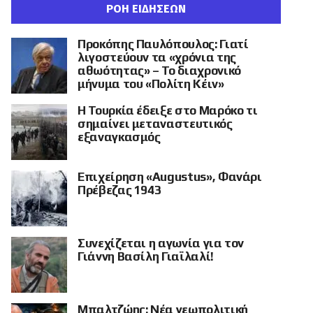
ΡΟΗ ΕΙΔΗΣΕΩΝ
Προκόπης Παυλόπουλος: Γιατί
λιγοστεύουν τα «χρόνια της
αθωότητας» – Το διαχρονικό
μήνυμα του «Πολίτη Κέιν»
Η Τουρκία έδειξε στο Μαρόκο τι
σημαίνει μεταναστευτικός
εξαναγκασμός
Επιχείρηση «Augustus», Φανάρι
Πρέβεζας 1943
Συνεχίζεται η αγωνία για τον
Γιάννη Βασίλη Γιαϊλαλί!
Μπαλτζώης: Νέα γεωπολιτική