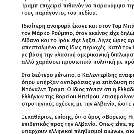
Τραμπ επιχειρεί πιθανόν να παρακάμψει τη
τους παράγοντες του πεδίου.
Ιδιαίτερη αναφορά έκανε και στον Τομ Μπ
τον Μάρκο Ρούμπιο, όταν εκείνος είχε δηλ
Λίβανο και το Ιράκ είχε λήξει. Λίγες ώρες
απεσταλμένο στις ίδιες περιοχές. Κατά τον Κ
με βάση την κλασική αμερικανική διπλωμα
αλλά χαράσσει προσωπικά πολιτική με πρ
Στο δεύτερο μέτωπο, ο Καλεντερίδης αναφέ
όπου υπήρξαν αντιδράσεις για επένδυση πο
Ντόναλντ Τραμπ. Ο ίδιος τόνισε ότι η Ελλ
Ελλήνων της Βορείου Ηπείρου, επισημαίνον
στρατηγικές σχέσεις με την Αλβανία, ώστε 
Ξεκαθάρισε, επίσης, ότι ο όρος «Βόρειος Ήπ
επιθετικός προς την Αλβανία. Όπως είπε, πρ
υπάρχουν ελληνικοί πληθυσμοί αιώνων, ακ