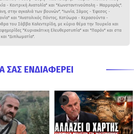
κία - Κεντρική Ανατολία" και "Κωνσταντινούπολη - Μαρμαράς".
η, στην αγκαλιά των βουνών", "Ιωνία, Σάμος - Έφεσος -
γονία" και "Ανατολικός Πόντος, Κοτύωρα - Κερασούντα -
ρθρα του Σάββα Καλεντερίδη, με κύριο θέμα την Τουρκία και
 εφημερίδες "Κυριακάτικη Ελευθεροτυπία" και "Παρόν" και στα
και "Διπλωματία".
Α ΣΑΣ ΕΝΔΙΑΦΈΡΕΙ