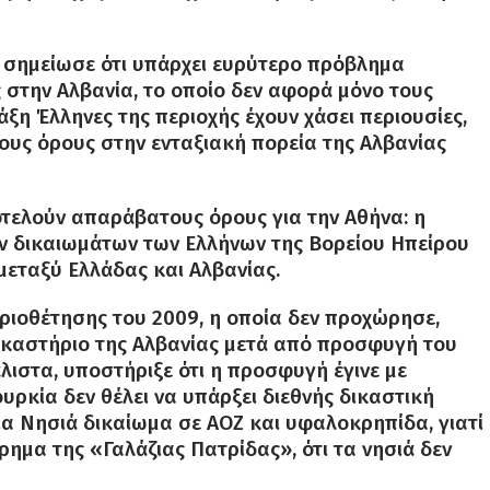
ς σημείωσε ότι υπάρχει ευρύτερο πρόβλημα
 στην Αλβανία, το οποίο δεν αφορά μόνο τους
ξη Έλληνες της περιοχής έχουν χάσει περιουσίες,
ρους όρους στην ενταξιακή πορεία της Αλβανίας
οτελούν απαράβατους όρους για την Αθήνα: η
ν δικαιωμάτων των Ελλήνων της Βορείου Ηπείρου
μεταξύ Ελλάδας και Αλβανίας.
ριοθέτησης του 2009, η οποία δεν προχώρησε,
καστήριο της Αλβανίας μετά από προσφυγή του
λιστα, υποστήριξε ότι η προσφυγή έγινε με
ρκία δεν θέλει να υπάρξει διεθνής δικαστική
α Νησιά δικαίωμα σε ΑΟΖ και υφαλοκρηπίδα, γιατί
ίρημα της «Γαλάζιας Πατρίδας», ότι τα νησιά δεν