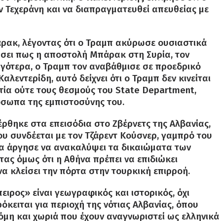
ν Τεχεράνη και να διαπραγματευθεί απευθείας με
άρακ, λέγοντας ότι ο Τραμπ ακύρωσε ουσιαστικά
ώσει πως η αποστολή Μπάρακ στη Συρία, τον
 αργότερα, ο Τραμπ τον αναβάθμισε σε προεδρικό
αλεντερίδη, αυτό δείχνει ότι ο Τραμπ δεν κινείται
τία ούτε τους θεσμούς του State Department,
όσωπα της εμπιστοσύνης του.
ρθηκε στα επεισόδια στο Ζβέρνετς της Αλβανίας,
υ συνδέεται με τον Τζάρεντ Κούσνερ, γαμπρό του
άδα άργησε να ανακαλύψει τα δικαιώματα των
τας όμως ότι η Αθήνα πρέπει να επιδιώκει
να κλείσει την πόρτα στην τουρκική επιρροή.
ειρος» είναι γεωγραφικός και ιστορικός, όχι
όκειται για περιοχή της νότιας Αλβανίας, όπου
όμη και χωριά που έχουν αναγνωριστεί ως ελληνικά