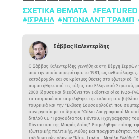
ΣΧΕΤΙΚΆ ΘΈΜΑΤΑ
FEATURED
ΙΣΡΑΉΛ
ΝΤΌΝΑΛΝΤ ΤΡΑΜΠ
Σάββας Καλεντερίδης
Ο Σάββας Καλεντερίδης γεννήθηκε στη Βέργη Σερρών τ
από την οποία αποφοίτησε το 1981, ως ανθυπίλαρχος
καταδρομών και σε κρίσιμες θέσεις στο εξωτερικό. Τ
παραιτήθηκε από τις τάξεις του Ελληνικού Στρατού, 
2000 ίδρυσε και διευθύνει τον εκδοτικό οίκο Ινφο-
τα τουρκικά και επιμελήθηκε την έκδοση του βιβλίου
τουρκικά και την "Έκθεση Σουσουρλούκ", που συμπερ
συνεργασία με το ίδρυμα "Φίλοι Λαογραφικού Μουσεί
διπλού CD "Τραγούδια του Πόντου, Ηχογραφήσεις του 
Πόντου και της Μικράς Ασίας". Επιμελήθηκε επίσης τ
εξωτερικής πολιτικής, Μύθος και πραγματικότητα", το
ταξιδιωτικών οδηγών "Κάτω Ιταλία - Μεγάλη Ελλάδα", "Σ