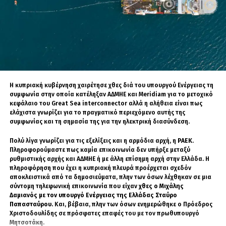
Για μια εταιρεία που παρουσιάστηκε επί χρόνια
ως εθνικός τεχνολογικός πρωταθλητής, η
απώλεια εδάφους στην ίδια της την πατρίδα
είναι βαρύ πλήγμα. Δεν πρόκειται απλώς για
κακή συγκυρία. Είναι ένδειξη ότι οι Κινέζοι
καταναλωτές δεν αγοράζουν πλέον εύκολα το
αφήγημα της «φθηνής ναυαρχίδας» όταν το
Η κυπριακή κυβέρνηση χαιρέτησε χθες διά του υπουργού Ενέργειας τη
προϊόν δεν ανταποκρίνεται στις υποσχέσεις.
συμφωνία στην οποία κατέληξαν ΑΔΜΗΕ και Meridiam για το μετοχικό
κεφάλαιο του Great Sea interconnector αλλά η αλήθεια είναι πως
Το πρόβλημα της
ελάχιστα γνωρίζει για το πραγματικό περιεχόμενο αυτής της
συμφωνίας και τη σημασία της για την ηλεκτρική διασύνδεση.
δανεικής καινοτομίας
Πολύ λίγα γνωρίζει για τις εξελίξεις και η αρμόδια αρχή, η
ΡΑΕΚ
.
Πληροφορούμαστε πως καμία επικοινωνία δεν υπήρξε μεταξύ
ρυθμιστικής αρχής και ΑΔΜΗΕ ή με άλλη επίσημη αρχή στην Ελλάδα. Η
πληροφόρηση που έχει η κυπριακή πλευρά προέρχεται σχεδόν
Η κρίση της Xiaomi φωτίζει ένα πιο βαθύ
αποκλειστικά από τα δημοσιεύματα, πλην των όσων λέχθηκαν σε μια
ζήτημα: την αδυναμία μεγάλου μέρους της
σύντομη τηλεφωνική επικοινωνία που είχαν
χθες ο Μιχάλης
κινεζικής τεχνολογικής βιομηχανίας να παράγει
Δαμιανός με τον υπουργό Ενέργειας της Ελλάδας Σταύρο
Παπασταύρου.
Και, βέβαια, πλην των όσων ενημερώθηκε ο Πρόεδρος
πραγματικά πρωτογενή καινοτομία.
Χριστοδουλίδης σε πρόσφατες επαφές του με τον πρωθυπουργό
Μητσοτάκη.