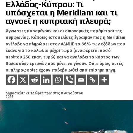
αντιλαμβάνεται το βάθος της ζημιάς.
Ελλάδας-Κύπρου: Τι
υπόσχεται η Meridiam και τι
Η κατάρρευση στα
αγνοεί η κυπριακή πλευρά;
smartphones
Άγνωστες παραμένουν και οι οικονομικές παράμετροι της
συμφωνίας. Κάποιες ιστοσελίδες έγραψαν πως η Meridiam
ανέλαβε να πληρώσει στον ΑΔΜΗΕ το 66% των εξόδων που
Το βασικό πλήγμα ήρθε από την καρδιά της
έκανε για το καλώδιο μέχρι τώρα (αναφέρεται ποσό
Xiaomi: τα smartphones.
περίπου 250 εκατ. ευρώ) και να αναλάβει το κόστος των
θαλασσίων ερευνών που μένει να γίνουν. Ούτε όμως αυτές
Τα έσοδα από τα κινητά μειώθηκαν κατά
οι πληροφορίες έχουν επιβεβαιωθεί από επίσημη πηγή.
12,5%, στα 44,3 δισ. γουάν, ενώ οι
παγκόσμιες αποστολές υποχώρησαν κατά
19,2%, στα 33,8 εκατ. τεμάχια.
Ακόμη πιο
Δημοσιεύτηκε
12 ώρες πριν
στις
8 Αυγούστου
ταπεινωτική ήταν η εικόνα στην ίδια την Κίνα.
2026
Οι εγχώριες αποστολές κατέρρευσαν κατά
34,6%, με αποτέλεσμα η Xiaomi να βρεθεί
εκτός της πρώτης πεντάδας στην κινεζική
αγορά.