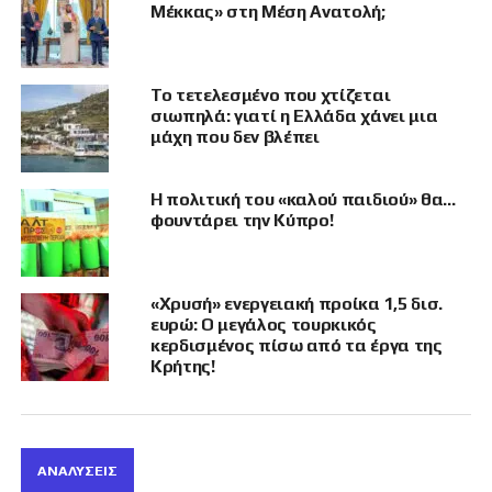
και αναλύουν δεδομένα συμπεριφοράς
Μέκκας» στη Μέση Ανατολή;
πληθυσμών με τη βοήθεια τεχνητής
νοημοσύνης.
Το τετελεσμένο που χτίζεται
Κατά τη ρωσική ανάγνωση, τα
σιωπηλά: γιατί η Ελλάδα χάνει μια
μάχη που δεν βλέπει
εργαστήρια αυτά δεν έχουν απλώς
τεχνολογικό ή ερευνητικό χαρακτήρα. Η
Η πολιτική του «καλού παιδιού» θα…
Μόσχα τα θεωρεί μηχανισμούς
φουντάρει την Κύπρο!
υβριδικού πολέμου, ικανούς να
εντοπίζουν κοινωνικές εντάσεις, να
«Χρυσή» ενεργειακή προίκα 1,5 δισ.
μοντελοποιούν αντιδράσεις της κοινής
ευρώ: Ο μεγάλος τουρκικός
κερδισμένος πίσω από τα έργα της
γνώμης και να προετοιμάζουν σενάρια
Κρήτης!
«έγχρωμων επαναστάσεων».
Σε αυτό το πλαίσιο, ο Αμερικανός γεωπολιτικός
αναλυτής Άντριου Κορύμπκο, ο οποίος είναι
ΑΝΑΛΎΣΕΙΣ
εγκατεστημένος στη Μόσχα, υπενθυμίζει ότι