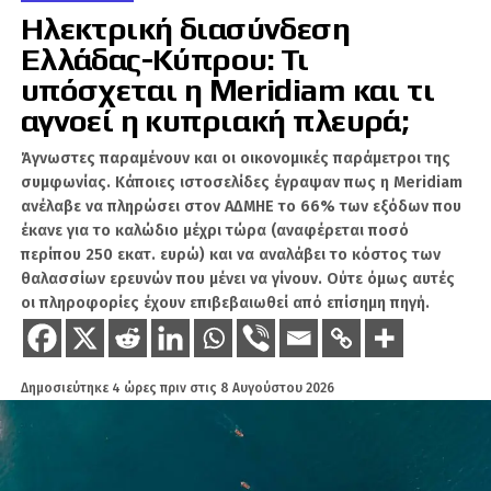
είχε ήδη από το 2017 περιγράψει ένα ανάλογο
Ηλεκτρική διασύνδεση
σενάριο: τη χρήση τεχνικών μάρκετινγκ,
Ελλάδας-Κύπρου: Τι
προσωπικών δεδομένων, τεχνητής νοημοσύνης
υπόσχεται η Meridiam και τι
και ανάλυσης συμπεριφοράς για τη δημιουργία
αγνοεί η κυπριακή πλευρά;
εξατομικευμένων πακέτων πληροφοριακού
πολέμου ανά κοινωνική ή δημογραφική ομάδα.
Άγνωστες παραμένουν και οι οικονομικές παράμετροι της
συμφωνίας. Κάποιες ιστοσελίδες έγραψαν πως η Meridiam
Το κρίσιμο στοιχείο, όμως, είναι ότι η ρωσική
ανέλαβε να πληρώσει στον ΑΔΜΗΕ το 66% των εξόδων που
πλευρά δεν βλέπει πλέον μόνο τη Δύση πίσω
έκανε για το καλώδιο μέχρι τώρα (αναφέρεται ποσό
από αυτή την απειλή. Βλέπει και την Τουρκία
περίπου 250 εκατ. ευρώ) και να αναλάβει το κόστος των
ως βασικό ωφελημένο.
Οι κυρώσεις κατά της
θαλασσίων ερευνών που μένει να γίνουν. Ούτε όμως αυτές
Ρωσίας, η αποδυνάμωση των παραδοσιακών
οι πληροφορίες έχουν επιβεβαιωθεί από επίσημη πηγή.
ρωσικών διαύλων επιρροής και η ανάγκη των
χωρών της Κεντρικής Ασίας για νέες εμπορικές,
ενεργειακές και πολιτικές διαδρομές έχουν
Δημοσιεύτηκε
4 ώρες πριν
στις
8 Αυγούστου 2026
ενισχύσει τον ρόλο της Άγκυρας.
Η Τουρκία, μέσα από τον Οργανισμό Τουρκικών
Κρατών, επιχειρεί να εμφανιστεί ως φυσικός