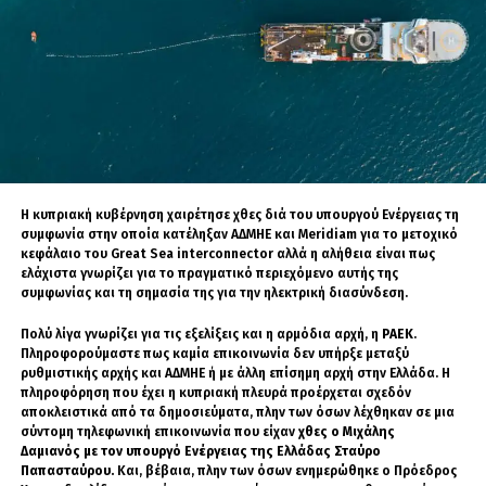
ηγέτης ενός ευρύτερου τουρκικού κόσμου, που
εκτείνεται από την Ανατολία μέχρι την Κεντρική
Ασία.
Στον οργανισμό συμμετέχουν, μεταξύ
άλλων, το Αζερμπαϊτζάν, το Καζακστάν και το
Κιργιστάν, δηλαδή χώρες με ιδιαίτερη σημασία
για τη ρωσική γεωπολιτική ασφάλεια.
Για τη Μόσχα, αυτή η εξέλιξη είναι εξαιρετικά
ανησυχητική. Το Καζακστάν και το Κιργιστάν
Η κυπριακή κυβέρνηση χαιρέτησε χθες διά του υπουργού Ενέργειας τη
συμφωνία στην οποία κατέληξαν ΑΔΜΗΕ και Meridiam για το μετοχικό
δεν είναι απλώς τουρκόφωνα κράτη. Είναι
κεφάλαιο του Great Sea interconnector αλλά η αλήθεια είναι πως
ταυτόχρονα χώρες που διατηρούν θεσμικούς
ελάχιστα γνωρίζει για το πραγματικό περιεχόμενο αυτής της
δεσμούς με τη Ρωσία, μεταξύ άλλων και μέσω
συμφωνίας και τη σημασία της για την ηλεκτρική διασύνδεση.
του Οργανισμού της Συνθήκης Συλλογικής
Πολύ λίγα γνωρίζει για τις εξελίξεις και η αρμόδια αρχή, η
ΡΑΕΚ
.
Ασφαλείας. Αν ο παντουρκισμός
Πληροφορούμαστε πως καμία επικοινωνία δεν υπήρξε μεταξύ
χρησιμοποιηθεί ως πολιτικό και ταυτοτικό
ρυθμιστικής αρχής και ΑΔΜΗΕ ή με άλλη επίσημη αρχή στην Ελλάδα. Η
πληροφόρηση που έχει η κυπριακή πλευρά προέρχεται σχεδόν
εργαλείο απομάκρυνσης από τη ρωσική
αποκλειστικά από τα δημοσιεύματα, πλην των όσων λέχθηκαν σε μια
σφαίρα, τότε η Μόσχα θα αντιμετωπίσει ένα
σύντομη τηλεφωνική επικοινωνία που είχαν
χθες ο Μιχάλης
νέο μέτωπο στα νότιά της.
Δαμιανός με τον υπουργό Ενέργειας της Ελλάδας Σταύρο
Παπασταύρου.
Και, βέβαια, πλην των όσων ενημερώθηκε ο Πρόεδρος