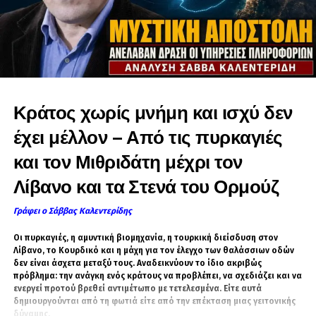
εδώ και χρόνια στην Τουρκία να παρεμβαίνει χωρίς
κυρώσεις.
Καταληκτικά, ο τουρκικός επεκτατισμός δεν
αντιμετωπίζεται με φοβίες, ούτε με «νομικά επιχειρήματα»
εγχώριων θεωρητικών, ούτε με Μέτρα Οικοδόμησης
Κράτος χωρίς μνήμη και ισχύ δεν
Εμπιστοσύνης σε διμερές επίπεδο και άλλα «δώρα» στην
ΕΕ, αλλά με πανεθνική στρατηγική αποτροπής με
έχει μέλλον – Από τις πυρκαγιές
επίκεντρο την ισχύ.
και τον Μιθριδάτη μέχρι τον
Λίβανο και τα Στενά του Ορμούζ
Γράφει ο Σάββας Καλεντερίδης
Οι πυρκαγιές, η αμυντική βιομηχανία, η τουρκική διείσδυση στον
ΣΧΕΤΙΚΆ ΘΈΜΑΤΑ
ΕΛΛΆΔΑ
Λίβανο, το Κουρδικό και η μάχη για τον έλεγχο των θαλάσσιων οδών
ΚΎΠΡΟΣ
ΤΟΥΡΚΊΑ
δεν είναι άσχετα μεταξύ τους. Αναδεικνύουν το ίδιο ακριβώς
πρόβλημα: την ανάγκη ενός κράτους να προβλέπει, να σχεδιάζει και να
ενεργεί προτού βρεθεί αντιμέτωπο με τετελεσμένα. Είτε αυτά
δημιουργούνται από τη φωτιά είτε από την επέκταση μιας γειτονικής
δύναμης.