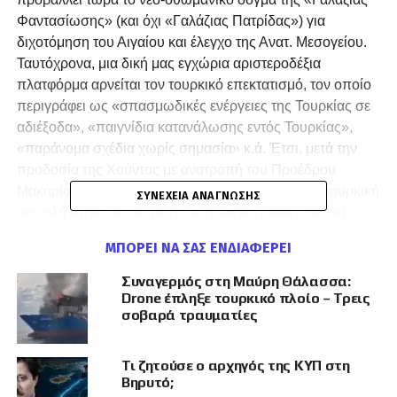
Φαντασίωσης» (και όχι «Γαλάζιας Πατρίδας») για
διχοτόμηση του Αιγαίου και έλεγχο της Ανατ. Μεσογείου.
Ταυτόχρονα, μια δική μας εγχώρια αριστεροδέξια
πλατφόρμα αρνείται τον τουρκικό επεκτατισμό, τον οποίο
περιγράφει ως «σπασμωδικές ενέργειες της Τουρκίας σε
αδιέξοδα», «παιγνίδια κατανάλωσης εντός Τουρκίας»,
«παράνομα σχέδια χωρίς σημασία» κ.ά. Έτσι, μετά την
προδοσία της Χούντας με ανατροπή του Προέδρου
Μακαρίου με πραξικόπημα για να ακολουθήσει η τουρκική
ΣΥΝΈΧΕΙΑ ΑΝΆΓΝΩΣΗΣ
εισβολή στην Κύπρο το 1974, η Αθήνα υιοθέτησε μια
στάση κατευνασμού του τουρκικού θηρίου, παρά τις
ΜΠΟΡΕΊ ΝΑ ΣΑΣ ΕΝΔΙΑΦΈΡΕΙ
πρόσκαιρες μεταλλαγές. Από το «η Κύπρος κείται
μακράν» της Αθήνας το 1974, ξεκίνησε η κλιμακωτή
Συναγερμός στη Μαύρη Θάλασσα:
προβολή παράνομων διεκδικήσεων και φτάσαμε στο
Drone έπληξε τουρκικό πλοίο – Τρεις
σοβαρά τραυματίες
σήμερα με την Ελλάδα να έχει «παγώσει» την άσκηση
κυριαρχικών της δικαιωμάτων για θαλάσσιες ζώνες στο
Αιγαίο και προς την Κύπρο, να έχει παγώσει η πόντιση
Τι ζητούσε ο αρχηγός της ΚΥΠ στη
Βηρυτό;
καλωδίου σε διεθνή ύδατα λόγω τουρκικών αντιδράσεων