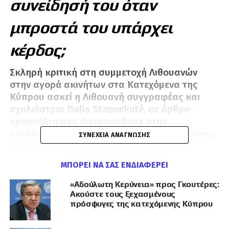
συνείδησή του όταν
μπροστά του υπάρχει
κέρδος;
Σκληρή κριτική στη συμμετοχή Λιθουανών
στην αγορά ακινήτων στα Κατεχόμενα της
Κύπρου ασκεί η Λιθουανή συγγραφέας και
σχολιάστρια Dalia Staponkutė, σε άρθρο-
καταπέλτη που δημοσιεύθηκε στην
αγγλόφωνη έκδοση του
LRT English
, θέτοντας
ΣΥΝΈΧΕΙΑ ΑΝΆΓΝΩΣΗΣ
ευθέως το ερώτημα αν πρόκειται για
«επένδυση ή ηθική χρεοκοπία».
ΜΠΟΡΕΊ ΝΑ ΣΑΣ ΕΝΔΙΑΦΈΡΕΙ
Η αρθρογράφος, η οποία ζει στην Κύπρο,
«Αδούλωτη Κερύνεια» προς Γκουτέρες:
περιγράφει μια πραγματικότητα που, όπως
Ακούστε τους ξεχασμένους
πρόσφυγες της κατεχόμενης Κύπρου
σημειώνει, για πολλούς Κύπριους δεν είναι
απλώς νομικά προβληματική, αλλά ηθικά