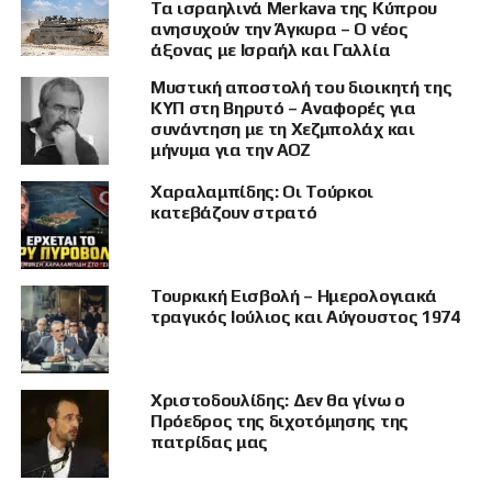
απαράδεκτη: την αγορά και εκμετάλλευση
Τα ισραηλινά Merkava της Κύπρου
ακινήτων σε γη από την οποία εκδιώχθηκαν
ανησυχούν την Άγκυρα – Ο νέος
άξονας με Ισραήλ και Γαλλία
άνθρωποι με τη βία μετά την τουρκική εισβολή
του 1974.
Μυστική αποστολή του διοικητή της
ΚΥΠ στη Βηρυτό – Αναφορές για
Στο άρθρο γίνεται ειδική αναφορά στην
συνάντηση με τη Χεζμπολάχ και
μήνυμα για την ΑΟΖ
αυξανόμενη παρουσία Λιθουανών μεσιτών,
επενδυτών και δημοσίων προσώπων στα
Χαραλαμπίδης: Οι Τούρκοι
Κατεχόμενα, όπου προβάλλονται διαμερίσματα,
κατεβάζουν στρατό
βίλες και τουριστικές κατοικίες ως «ευκαιρίες»
για κέρδος.
Η Staponkutė υπογραμμίζει ότι
πίσω από τις πισίνες, τα ηλιοβασιλέματα και τις
Τουρκική Εισβολή – Ημερολογιακά
διαφημίσεις πολυτέλειας υπάρχουν σπίτια,
τραγικός Ιούλιος και Αύγουστος 1974
αυλές και περιουσίες ανθρώπων που
ξεριζώθηκαν.
Χριστοδουλίδης: Δεν θα γίνω ο
Η ίδια υπενθυμίζει ότι η λεγόμενη «Τουρκική
Πρόεδρος της διχοτόμησης της
Δημοκρατία της Βόρειας Κύπρου» παραμένει
πατρίδας μας
μη αναγνωρισμένη από τον ΟΗΕ, ενώ η βόρεια