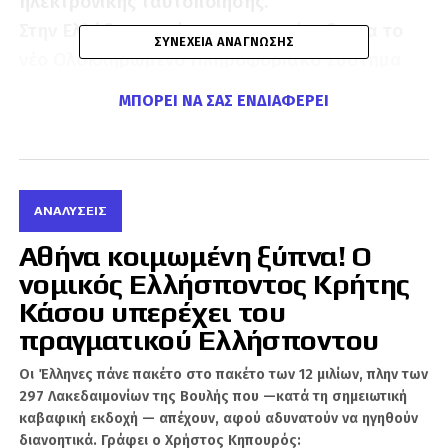
ηλεκτρονικής ταυτοποίησης.
Στην Ελλάδα, η πρόσφατη προκήρυξη για το
ΣΥΝΈΧΕΙΑ ΑΝΆΓΝΩΣΗΣ
νέο Ολοκληρωμένο Πληροφοριακό Σύστημα
Εντύπων Ασφαλείας (ΟΠΣΕΑ) επαναφέρει στο
ΜΠΟΡΕΊ ΝΑ ΣΑΣ ΕΝΔΙΑΦΈΡΕΙ
προσκήνιο τον δημόσιο διάλογο σχετικά με τα
όρια μεταξύ της τεχνολογικής προόδου και της
προστασίας των συνταγματικών θεμελιωδών
δικαιωμάτων. Η συζήτηση δεν αφορά πλέον
ΑΝΑΛΎΣΕΙΣ
αποκλειστικά την αντικατάσταση των
Αθήνα κοιμωμένη ξύπνα! Ο
παραδοσιακών δελτίων ταυτότητας, αλλά τη
νομικός Ελλήσποντος Κρήτης
σταδιακή συγκρότηση μιας ολοκληρωμένης
Κάσου υπερέχει του
αρχιτεκτονικής ψηφιακής ηλεκτρονικής
πραγματικού Ελλήσποντου
ταυτοποίησης του πολίτη.
Οι Έλληνες πάνε πακέτο στο πακέτο των 12 μιλίων, πλην των
Το νέο πλαίσιο της ψηφιακής ταυτότητας.
297 Λακεδαιμονίων της Βουλής που —κατά τη σημειωτική
καβαφική εκδοχή — απέχουν, αφού αδυνατούν να ηγηθούν
Η ανάλυση των τεχνικών προδιαγραφών της
διανοητικά. Γράφει ο Χρήστος Κηπουρός: