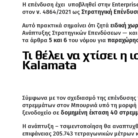
Η επένδυση έχει υποβληθεί στην Εnterpris
στον
ν.
4864/2021 ως
Στρατηγική Επένδυσ
Αυτό πρακτικά σημαίνει ότι ζητά
ειδική χω
Ανάπτυξης Στρατηγικών Επενδύσεων — κα
τα άρθρα
5 και 6
του νόμου για
παραχώρησ
Τι θέλει να χτίσει η
Kalamata
Σύμφωνα με τον σχεδιασμό της επένδυσης 
στρεμμάτων στον Μπουρνιά υπό τη μορφή «
ξενοδοχείο σε
δομημένη έκταση 40 στρεμ
Η ανάπτυξη – τσιμεντοποίηση θα αναπτυχ
επιφάνειας 205.743 τετραγωνικών μέτρων 