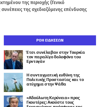
κτημένου της περιοχής (Γενικό
ς συνέπειες της σχεδιαζόμενης επένδυσης
ΡΟΗ ΕΙΔΗΣΕΩΝ
Έτσι συνέλαβαν στην Τουρκία
τον παραλίγο δολοφόνο του
Ερντογάν
Η συνταγματική ευθύνη της
Πολιτικής Προστασίας και το
ατύχημα στην Ψάθα
«Αδούλωτη Κερύνεια» προς
Γκουτέρες: Ακούστε τους
ξεχασμένους πρόσφυγες της