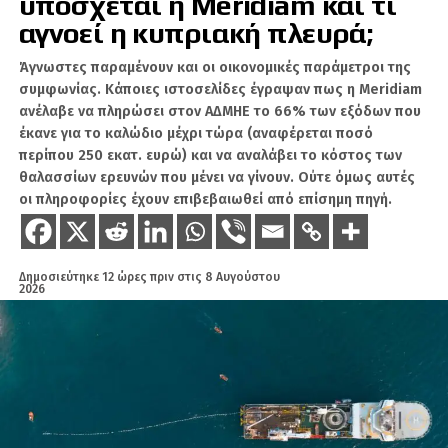
υπόσχεται η Meridiam και τι
Η Τουρκία καταργεί την πολυτέλεια της
αγνοεί η κυπριακή πλευρά;
καθυστέρησης.
Άγνωστες παραμένουν και οι οικονομικές παράμετροι της
Η Άγκυρα κατασκευάζει την τουρκική
συμφωνίας. Κάποιες ιστοσελίδες έγραψαν πως η Meridiam
περίμετρο στη θάλασσα. Η Γαλάζια Πατρίδα –
ανέλαβε να πληρώσει στον ΑΔΜΗΕ το 66% των εξόδων που
έκανε για το καλώδιο μέχρι τώρα (αναφέρεται ποσό
Mavi Vatan – δίνει τον χάρτη. Τα ναυπηγεία
περίπου 250 εκατ. ευρώ) και να αναλάβει το κόστος των
δίνουν τη μάζα. Τα μη επανδρωμένα
θαλασσίων ερευνών που μένει να γίνουν. Ούτε όμως αυτές
αεροπλανοφόρα, τα υποβρύχια, οι φρεγάτες,
οι πληροφορίες έχουν επιβεβαιωθεί από επίσημη πηγή.
τα σχεδιαζόμενα αντιτορπιλικά και οι πύραυλοι
δίνουν τη σκληρή ισχύ. Τα λιμάνια, οι ασκήσεις
και οι προοδευτικές συνεργασίες δίνουν την
εμβέλεια. Το τόξο εκτείνεται από το Αιγαίο και
Δημοσιεύτηκε
12 ώρες πριν
στις
8 Αυγούστου
2026
την Κύπρο μέσω της Λιβύης και της Ερυθράς
Θάλασσας, από τον Βόσπορο μέχρι το Κέρας
της Αφρικής. Όχι οι προμήθειες. Η
περικύκλωση μέσω πρόσβασης.
Πιέσεις της Τουρκίας πριν από τα πυρά: χάρτες,
συνοδείες γεωτρήσεων, αμφισβητούμενα