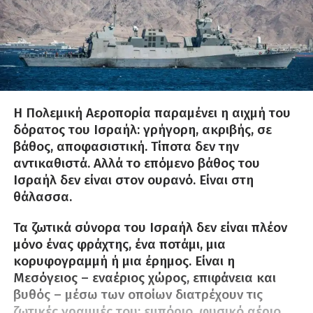
Η Πολεμική Αεροπορία παραμένει η αιχμή του
δόρατος του Ισραήλ: γρήγορη, ακριβής, σε
βάθος, αποφασιστική. Τίποτα δεν την
αντικαθιστά. Αλλά το επόμενο βάθος του
Ισραήλ δεν είναι στον ουρανό. Είναι στη
θάλασσα.
Τα ζωτικά σύνορα του Ισραήλ δεν είναι πλέον
μόνο ένας φράχτης, ένα ποτάμι, μια
κορυφογραμμή ή μια έρημος. Είναι η
Μεσόγειος – εναέριος χώρος, επιφάνεια και
βυθός – μέσω των οποίων διατρέχουν τις
ζωτικές γραμμές του: εμπόριο, φυσικό αέριο,