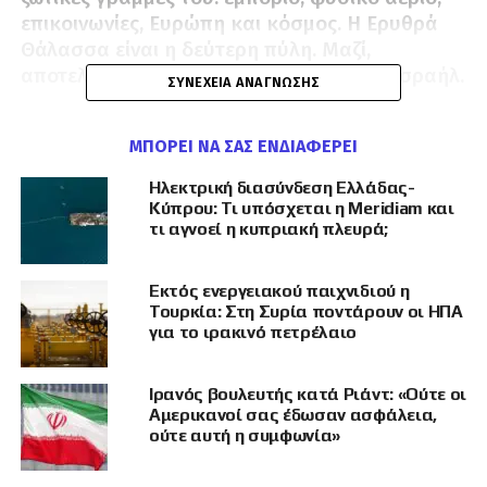
επικοινωνίες, Ευρώπη και κόσμος. Η Ερυθρά
Θάλασσα είναι η δεύτερη πύλη. Μαζί,
αποτελούν τη θαλάσσια περίμετρο του Ισραήλ.
ΣΥΝΈΧΕΙΑ ΑΝΆΓΝΩΣΗΣ
Το Ναυτικό δεν περίμενε το δόγμα. Φύλαγε τις
ΜΠΟΡΕΊ ΝΑ ΣΑΣ ΕΝΔΙΑΦΈΡΕΙ
ακτές, τα λιμάνια και τις προσεγγίσεις,
εμπόδιζε την διείσδυση στη Γάζα, εξασφάλιζε
Ηλεκτρική διασύνδεση Ελλάδας-
φυσικό αέριο στην ανοιχτή θάλασσα,
Κύπρου: Τι υπόσχεται η Meridiam και
συντηρούσε τον βραχίονα των υποβρυχίων,
τι αγνοεί η κυπριακή πλευρά;
υποστήριζε επιχειρήσεις στην ξηρά και
επεκτεινόταν νότια όταν η απειλή
Εκτός ενεργειακού παιχνιδιού η
μετακινούνταν. Το Sa’ar 6 μετέτρεψε έναν
Τουρκία: Στη Συρία ποντάρουν οι ΗΠΑ
μικρό στόλο σε ένα πολυεπίπεδο πλέγμα
για το ιρακινό πετρέλαιο
μάχης: Ναυτικό Σιδερένιο Θόλο, συστήματα
Barak, προηγμένους αισθητήρες, Ηλεκτρονικό
Ιρανός βουλευτής κατά Ριάντ: «Ούτε οι
Πόλεμο (EW), ικανότητα ελικοπτέρων και
Αμερικανοί σας έδωσαν ασφάλεια,
ισραηλινή ενσωμάτωση. Η παλιά αποστολή δεν
ούτε αυτή η συμφωνία»
απέτυχε. Τελείωσε.