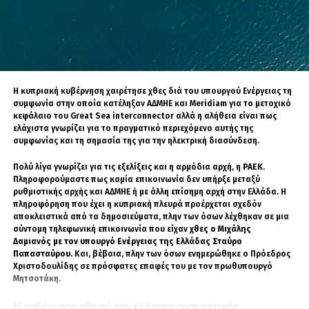
νησιά, καλλιεργημένα λιμάνια, εξαγωγές μη
επανδρωμένων αεροσκαφών και
στρατιωτικοποιημένη ασάφεια. Άλλοι μένουν
να ζουν μέσα στη μυθοπλασία.
Η κυπριακή κυβέρνηση χαιρέτησε χθες διά του υπουργού Ενέργειας τη
Το ναυτιλιακό μνημόνιο Τουρκίας-Λιβύης ήταν
συμφωνία στην οποία κατέληξαν ΑΔΜΗΕ και Meridiam για το μετοχικό
η μέθοδος με μελάνι: μια πλασματική γραμμή
κεφάλαιο του Great Sea interconnector αλλά η αλήθεια είναι πως
στην ανατολική Μεσόγειο, που σβήνει σε χαρτί
ελάχιστα γνωρίζει για το πραγματικό περιεχόμενο αυτής της
συμφωνίας και τη σημασία της για την ηλεκτρική διασύνδεση.
τα ελληνικά νησιά, τα δικαιώματα της Κύπρου,
τις ενεργειακές οδούς και την πρόσβαση του
Πολύ λίγα γνωρίζει για τις εξελίξεις και η αρμόδια αρχή, η
ΡΑΕΚ
.
Ισραήλ στη θάλασσα. Η Ευρώπη το απέρριψε.
Πληροφορούμαστε πως καμία επικοινωνία δεν υπήρξε μεταξύ
Η Ελλάδα και η Αίγυπτος απάντησαν. Η Άγκυρα
ρυθμιστικής αρχής και ΑΔΜΗΕ ή με άλλη επίσημη αρχή στην Ελλάδα. Η
πληροφόρηση που έχει η κυπριακή πλευρά προέρχεται σχεδόν
διατήρησε την τριβή. Για το Ισραήλ, αυτή δεν
αποκλειστικά από τα δημοσιεύματα, πλην των όσων λέχθηκαν σε μια
είναι μια νομική υποσημείωση. Αφορά
σύντομη τηλεφωνική επικοινωνία που είχαν
χθες ο Μιχάλης
θαλάσσιες οδούς, καλώδια, φυσικό αέριο και
Δαμιανός με τον υπουργό Ενέργειας της Ελλάδας Σταύρο
Παπασταύρου.
Και, βέβαια, πλην των όσων ενημερώθηκε ο Πρόεδρος
την πύλη της Μεσογείου. Οι παράνομοι χάρτες
Χριστοδουλίδης σε πρόσφατες επαφές του με τον πρωθυπουργό
δεν χρειάζεται να γίνουν νόμος για να γίνουν
Μητσοτάκη.
πίεση. Αν μείνουν αναπάντητα, γίνονται
Η κυβέρνηση εξηγεί την έλλειψη ουσιαστικής