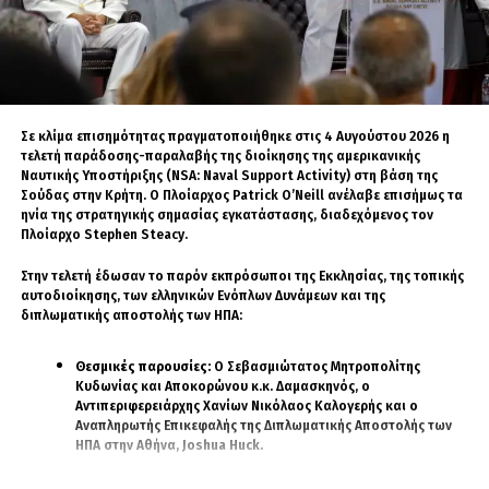
επιτελούσαν οι μεγάλες και ακριβές ναυτικές
πλατφόρμες.
Τα μη επανδρωμένα σκάφη επιφανείας θα
μπορούν να αναλαμβάνουν αποστολές
αναγνώρισης, επιτήρησης, ηλεκτρονικού
Σε κλίμα επισημότητας πραγματοποιήθηκε στις 4 Αυγούστου 2026 η
τελετή παράδοσης-παραλαβής της διοίκησης της αμερικανικής
πολέμου, ανθυποβρυχιακού πολέμου,
Ναυτικής Υποστήριξης (NSA: Naval Support Activity) στη βάση της
αντιμετώπισης ναρκών και επιχειρήσεων κατά
Σούδας στην Κρήτη. Ο Πλοίαρχος Patrick O’Neill ανέλαβε επισήμως τα
στόχων επιφανείας. Παράλληλα, τα συστήματα
ηνία της στρατηγικής σημασίας εγκατάστασης, διαδεχόμενος τον
Πλοίαρχο Stephen Steacy.
αυτά ενσωματώνονται σε δίκτυα διοίκησης και
ελέγχου συμβατά με τα πρότυπα του ΝΑΤΟ.
Στην τελετή έδωσαν το παρόν εκπρόσωποι της Εκκλησίας, της τοπικής
αυτοδιοίκησης, των ελληνικών Ενόπλων Δυνάμεων και της
Το ALBATROS-S και οι επιχειρήσεις σμήνους
διπλωματικής αποστολής των ΗΠΑ:
Στο επίκεντρο της νέας φιλοσοφίας βρίσκονται
Θεσμικές παρουσίες:
Ο Σεβασμιώτατος Μητροπολίτης
τα μη επανδρωμένα σκάφη επιφανείας
Κυδωνίας και Αποκορώνου κ.κ. Δαμασκηνός, ο
Αντιπεριφερειάρχης Χανίων Νικόλαος Καλογερής και ο
ALBATROS-S, τα οποία διαθέτουν δυνατότητα
Αναπληρωτής Επικεφαλής της Διπλωματικής Αποστολής των
επιχειρήσεων σμήνους.
ΗΠΑ στην Αθήνα, Joshua Huck.