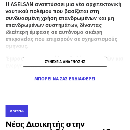
Η ΑSELSAN αναπτύσσει μια νέα αρχιτεκτονική
ναυτικού πολέμου που βασίζεται στη
συνδυασμένη χρήση επανδρωμένων και μη
επανδρωμένων συστημάτων, δίνοντας
ιδιαίτερη έμφαση σε αυτόνομα σκάφη
επιφανείας που επιχειρούν σε σχηματισμούς
σμήνους.
Έμφαση στην ασφάλεια θαλάσσιων οδών και
ΣΥΝΈΧΕΙΑ ΑΝΆΓΝΩΣΗΣ
ενεργειακών υποδομών
Η ASELSAN υποστηρίζει ότι η αυξανόμενη
ΜΠΟΡΕΊ ΝΑ ΣΑΣ ΕΝΔΙΑΦΈΡΕΙ
εξάρτηση του παγκόσμιου εμπορίου, των
ενεργειακών μεταφορών και των
τηλεπικοινωνιακών δικτύων από τη θάλασσα
καθιστά αναγκαία την ανάπτυξη νέων μορφών
ΆΜΥΝΑ
ναυτικής ισχύος. Στο πλαίσιο αυτό, η εταιρεία
εγκαταλείπει τη λογική της αποκλειστικής
Νέος Διοικητής στην
εξάρτησης από μεγάλα επανδρωμένα πολεμικά