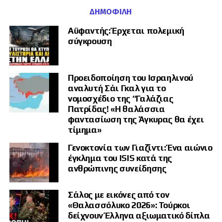
ΔΗΜΟΦΙΛΉ
«Διπλωματικό ράπισμα για
Αϋφαντής: Έρχεται πολεμική
την Ουάσινγκτον»
σύγκρουση
Ιδιαίτερη αναφορά έκανε στην επιμονή της Τεχεράνης ότι δεν υπάρχει
αμερικανική συμμετοχή στις συνομιλίες.
Προειδοποίηση του Ισραηλινού
αναλυτή Σάι Γκαλ για το
Ο Καλεντερίδης δεν απέκλεισε το ενδεχόμενο οι ΗΠΑ να επιχειρούν να
νομοσχέδιο της “Γαλάζιας
επηρεάσουν έμμεσα τη διαδικασία μέσω του Ομάν ή άλλων
Πατρίδας! «Η θαλάσσια
περιφερειακών παικτών, όπως το Πακιστάν.
φαντασίωση της Άγκυρας θα έχει
Ωστόσο, όπως τόνισε, η δημόσια ιρανική διάψευση περί ύπαρξης
τίμημα»
αμερικανικού διαύλου αποτελεί από μόνη της σημαντικό μήνυμα.
Γενοκτονία των Γιαζίντι: Ένα αιώνιο
«Νομίζω ότι αυτό είναι ένα διπλωματικό ράπισμα για την
έγκλημα του ISIS κατά της
Ουάσινγκτον», ανέφερε.
ανθρώπινης συνείδησης
Η βαριά καταγγελία για
Σάλος με εικόνες από τον
ελληνικά πλοία
«Θαλασσόλυκο 2026»: Τούρκοι
δείχνουν Έλληνα αξιωματικό δίπλα