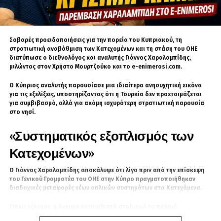
QatarEnergy.
Ιδιαίτερο ενδιαφέρον παρουσιάζει η
παρέμβαση του απόστρατου ναυάρχου
Τζεμ
Σοβαρές προειδοποιήσεις για την πορεία του Κυπριακού, τη
Γκιούρντενιζ
, ο οποίος σχολιάζει τις εξελίξεις
στρατιωτική αναβάθμιση των Κατεχομένων και τη στάση του ΟΗΕ
διατύπωσε ο διεθνολόγος και αναλυτής Γιάννος Χαραλαμπίδης,
μέσω της
Sözcü
. Ο θεωρητικός της
μιλώντας στον Χρήστο Μουρτζούκο και το e-enimerosi.com.
στρατηγικής της «Γαλάζιας Πατρίδας»
υποστηρίζει ότι οι ενεργειακές κινήσεις στην
Ο Κύπριος αναλυτής παρουσίασε μια ιδιαίτερα ανησυχητική εικόνα
για τις εξελίξεις, υποστηρίζοντας ότι η Τουρκία δεν προετοιμάζεται
Ανατολική Μεσόγειο αποτελούν μέρος μιας
για συμβιβασμό, αλλά για ακόμη ισχυρότερη στρατιωτική παρουσία
ευρύτερης γεωπολιτικής στρατηγικής της
στο νησί.
Δύσης απέναντι στην Τουρκία.
«Συστηματικός εξοπλισμός των
Ο Γκιούρντενιζ υπενθυμίζει, μεταξύ άλλων, το
Κατεχομένων»
περιστατικό του Νοεμβρίου του 2020, όταν το
τουρκικό εμπορικό πλοίο
Rosalina-A
Ο Γιάννος Χαραλαμπίδης αποκάλυψε ότι λίγο πριν από την επίσκεψη
ελέγχθηκε από γερμανικές δυνάμεις στο
του Γενικού Γραμματέα του ΟΗΕ στην Κύπρο πραγματοποιήθηκαν
πλαίσιο της επιχείρησης IRINI της Ευρωπαϊκής
διαδοχικές μεταφορές νέων οπλικών συστημάτων στα Κατεχόμενα.
Ένωσης. Όπως υποστηρίζει, το συγκεκριμένο
Όπως εξήγησε, η Άγκυρα αντικαθιστά σταδιακά τα παλαιά
γεγονός αποτέλεσε προειδοποίηση για τον
αμερικανικής προέλευσης οπλικά συστήματα με σύγχρονο τουρκικό