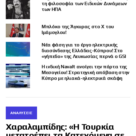
χώρας.
τη φιλοσοφία των Ειδικών Δυνάμεων
των ΗΠΑ
Τρεις μήνες αργότερα ακολούθησε νέα
συμφωνία για το Offshore Block 3, με τη
Μπλόκο της Άγκυρας στο X του
συμμετοχή των αμερικανικών ConocoPhillips,
Ιμάμογλου!
της γαλλικής TotalEnergies και της
QatarEnergy, οι οποίες ξεκίνησαν διαδικασίες
Νέα φάση για το έργο ηλεκτρικής
διασύνδεσης Ελλάδας-Κύπρου! Στο
τεχνικής αξιολόγησης και εμπορικής έρευνας
«γήπεδο» της Λευκωσίας περνά ο GSI
σε συνεργασία με τη συριακή κρατική εταιρεία
πετρελαίου.
Η ινδική Navalt ανοίγει την πόρτα της
Μεσογείου! Στρατηγική απόβαση στην
Κύπρο με ηλιακά-ηλεκτρικά σκάφη
Η
Sözcü
υπογραμμίζει ότι, παρά το γεγονός
πως η Τουρκία φιλοξένησε εκατομμύρια
Σύρους πρόσφυγες, πραγματοποίησε
στρατιωτικές επιχειρήσεις στη Συρία και
επωμίστηκε σημαντικό οικονομικό κόστος
ΑΝΑΛΎΣΕΙΣ
κατά τη διάρκεια του πολέμου, καμία τουρκική
ενεργειακή εταιρεία δεν συμμετέχει στις νέες
Χαραλαμπίδης: «Η Τουρκία
υπεράκτιες ενεργειακές συμφωνίες.
μετατρέπει τα Κατεχόμενα σε