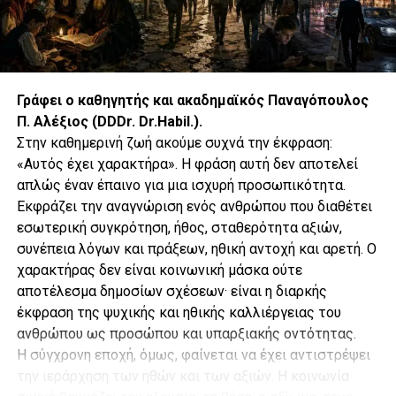
Ολοκληρώνοντας, ο Χαραλαμπίδης υποστήριξε ότι Αθήνα και
Λευκωσία δεν αξιοποιούν επαρκώς τα ισχυρά νομικά και ευρωπαϊκά
τους ερείσματα, επιτρέποντας στην Άγκυρα να μεταφέρει σταδιακά τη
συζήτηση από την αναγνώριση της Κυπριακής Δημοκρατίας προς την
έμμεση νομιμοποίηση του ψευδοκράτους.
Γράφει ο καθηγητής και ακαδημαϊκός Παναγόπουλος
Π. Αλέξιος (DDDr. Dr.Habil.).
Στην καθημερινή ζωή ακούμε συχνά την έκφραση:
«Αυτός έχει χαρακτήρα». Η φράση αυτή δεν αποτελεί
απλώς έναν έπαινο για μια ισχυρή προσωπικότητα.
Εκφράζει την αναγνώριση ενός ανθρώπου που διαθέτει
εσωτερική συγκρότηση, ήθος, σταθερότητα αξιών,
συνέπεια λόγων και πράξεων, ηθική αντοχή και αρετή. Ο
χαρακτήρας δεν είναι κοινωνική μάσκα ούτε
αποτέλεσμα δημοσίων σχέσεων· είναι η διαρκής
έκφραση της ψυχικής και ηθικής καλλιέργειας του
ανθρώπου ως προσώπου και υπαρξιακής οντότητας.
Η σύγχρονη εποχή, όμως, φαίνεται να έχει αντιστρέψει
την ιεράρχηση των ηθών και των αξιών. Η κοινωνία