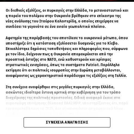
ΕΝΕΡΓΕΙΑΚΆ
ΗΠΑ
ΚΎΠΡΟΣ
πιέσεις για λύση»
Οι διεθνείς εξελίξεις, οι πυρκαγιές στην Ελλάδα, το μεταναστευτικό και
ΤΖΕΜ ΓΚΙΟΥΡΝΤΕΝΊΖ
ΤΟΥΡΚΊΑ
η πορεία του πολέμου στην Ουκρανία βρέθηκαν στο επίκεντρο της
νέας ανάλυσης του Σταύρου Καλεντερίδη, ο οποίος επιχείρησε να
Ανατρέποντας μια διαδεδομένη εκτίμηση, ο Κύπριος αναλυτής δήλωσε
συνδέσει τα γεγονότα σε ένα ενιαίο γεωπολιτικό πλαίσιο.
ότι δεν βλέπει καμία ουσιαστική πίεση από τις Ηνωμένες Πολιτείες για
επίλυση του Κυπριακού.
ΧΑΚ
Αφετηρία της παρέμβασής του αποτέλεσε το ουκρανικό μέτωπο, όπου
υποστήριξε ότι η κατάσταση εξελίσσεται δυσμενώς για το Κίεβο.
Όπως είπε, η νέα κινητικότητα προέκυψε κυρίως λόγω εσωτερικών
Επικαλέστηκε δημόσιες τοποθετήσεις και πληροφορίες που, σύμφωνα
πολιτικών εξελίξεων στην Κυπριακή Δημοκρατία και όχι επειδή
με τον ίδιο, δείχνουν πως η Ουκρανία απομακρύνεται από την
μεγάλες δυνάμεις επιδιώκουν άμεση διευθέτηση.
Είναι ο άγνωστος Χ, αλλά φυσικό πρόσωπο που
προοπτική ένταξης στο ΝΑΤΟ, ενώ καθυστερούν και κρίσιμες
βοηθάει στην παραγωγή ειδήσεων στο Geopolitico.gr,
στρατιωτικές ενισχύσεις, όπως τα συστήματα Patriot. Παράλληλα
Αντίθετα, υποστήριξε ότι το Ισραήλ δεν θα επιθυμούσε μια λύση που
αλλά και τη δημιουργία βίντεο στο κανάλι του Σάββα
εκτίμησε ότι οι πολιτικές ισορροπίες στην Ευρώπη μεταβάλλονται,
θα επέτρεπε στην Τουρκία να αποκτήσει μεγαλύτερη επιρροή στην
αναφέροντας ως χαρακτηριστικό παράδειγμα τις εξελίξεις στη Γαλλία.
Καλεντερίδη. Πολλοί τον χαρακτηρίζουν ως ανθρώπινο
Κύπρο, καθώς κάτι τέτοιο θα επηρέαζε αρνητικά τον στρατηγικό
άξονα Ισραήλ–Κύπρου–Ελλάδας.
αλγόριθμο λόγω του όγκου των δεδομένων και
Στη συνέχεια αναφέρθηκε στις μεγάλες πυρκαγιές στην Ελλάδα,
πληροφοριών που αφομοιώνει καθημερινώς. Είναι
«Η λάθος συνταγή οδηγεί σε
ασκώντας ιδιαίτερα έντονη κριτική στην κυβέρνηση για τον τρόπο
καταδρομέας με ειδικότητα Χειριστή Ασυρμάτων
διαχείρισης της πολιτικής προστασίας. Ειδική αναφορά έκανε στα
Μέσων.
τουρκοποίηση»
αεροσκάφη επιτήρησης Diamond DA62 MPP, υποστηρίζοντας ότι, παρά
την παραλαβή τους το 2025, δεν αξιοποιούνται επιχειρησιακά λόγω
προβλημάτων συντήρησης και έλλειψης πληρωμάτων.
Ο Χαραλαμπίδης άσκησε συνολική κριτική στη φιλοσοφία των μέχρι
ΣΥΝΈΧΕΙΑ ΑΝΆΓΝΩΣΗΣ
σήμερα διαπραγματεύσεων.
Σημαντικό μέρος της ανάλυσης αφιερώθηκε στο μεταναστευτικό. Ο
Καλεντερίδης συνέκρινε τα πρόσφατα γεγονότα στην Ισπανία με την
Με χαρακτηριστική παρομοίωση ανέφερε ότι επί δεκαετίες