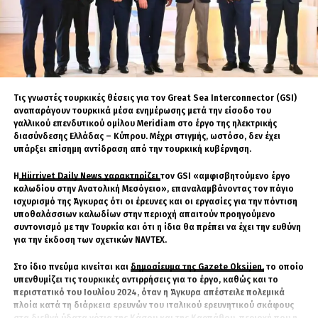
Είναι ο άγνωστος Χ, αλλά φυσικό πρόσωπο που
βοηθάει στην παραγωγή ειδήσεων στο Geopolitico.gr,
αλλά και τη δημιουργία βίντεο στο κανάλι του Σάββα
Καλεντερίδη. Πολλοί τον χαρακτηρίζουν ως ανθρώπινο
αλγόριθμο λόγω του όγκου των δεδομένων και
πληροφοριών που αφομοιώνει καθημερινώς. Είναι
καταδρομέας με ειδικότητα Χειριστή Ασυρμάτων
Τις γνωστές τουρκικές θέσεις για τον Great Sea Interconnector (GSI)
Μέσων.
αναπαράγουν τουρκικά μέσα ενημέρωσης μετά την είσοδο του
γαλλικού επενδυτικού ομίλου Meridiam στο έργο της ηλεκτρικής
διασύνδεσης Ελλάδας – Κύπρου. Μέχρι στιγμής, ωστόσο, δεν έχει
υπάρξει επίσημη αντίδραση από την τουρκική κυβέρνηση.
Η
Hürriyet Daily News χαρακτηρίζει
τον GSI «αμφισβητούμενο έργο
καλωδίου στην Ανατολική Μεσόγειο», επαναλαμβάνοντας τον πάγιο
ισχυρισμό της Άγκυρας ότι οι έρευνες και οι εργασίες για την πόντιση
υποθαλάσσιων καλωδίων στην περιοχή απαιτούν προηγούμενο
συντονισμό με την Τουρκία και ότι η ίδια θα πρέπει να έχει την ευθύνη
για την έκδοση των σχετικών NAVTEX.
Στο ίδιο πνεύμα κινείται και
δημοσίευμα της Gazete Oksijen,
το οποίο
υπενθυμίζει τις τουρκικές αντιρρήσεις για το έργο, καθώς και το
περιστατικό του Ιουλίου 2024, όταν η Άγκυρα απέστειλε πολεμικά
πλοία κατά τη διάρκεια ερευνών του ιταλικού ερευνητικού σκάφους