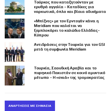
την ενίσχυση του διαλόγου και της
Τούρκος που καταζητούνταν με
συνεργασίας, στη βάση κοινών συμφερόντων
ερυθρά αγγελία – Καταδίκες για
ναρκωτικά, όπλο και βίαια αδικήματα
και πραγματιστικών βημάτων, αναφέρεται.
Επιπλέον, οι δύο πλευρές θα εξετάσουν την
«Μπίζνες» με τον Ερντογάν κάνει η
πρόοδο στην εφαρμογή της κοινής
Meridiam που καλείται να
ανακοίνωσης της Ευρωπαϊκής Επιτροπής και
ξεμπλοκάρει το καλώδιο Ελλάδας–
Κύπρου
του Ύπατου Εκπροσώπου, που υιοθετήθηκε
τον Νοέμβριο του 2023 και αφορά την πορεία
Αντιδράσεις στην Τουρκία για τον GSI
των πολιτικών, οικονομικών και εμπορικών
μετά τη συμφωνία Meridiam
σχέσεων ΕΕ–Τουρκίας.
Στην ανακοίνωση επαναλαμβάνεται ότι ΕΕ και
Τουρκία, Σαουδική Αραβία και το
Τουρκία αποτελούν «στρατηγικούς εταίρους,»
πυρηνικό Πακιστάν σε κοινό αμυντικό
με τη σχέση τους να εδράζεται στη Συμφωνία
μέτωπο – Η «σκιά» της τρομοκρατίας
Σύνδεσης του 1963, γνωστή και ως Συμφωνία
της Άγκυρας, ενώ η ΕΕ παραμένει ο
σημαντικότερος εμπορικός εταίρος της
Τουρκίας, με το 2022, το διμερές εμπόριο να
ΑΝΑΡΤΗΣΕΙΣ ΜΕ ΣΗΜΑΣΙΑ
ανέρχεται σε 198,1 δισ. ευρώ,