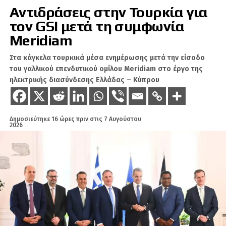
αντιπροσωπεύοντας το 3,6% του συνολικού
Αντιδράσεις στην Τουρκία για
εμπορίου της Ευρωπαϊκής Ένωσης με τον
τον GSI μετά τη συμφωνία
υπόλοιπο κόσμο.
Meridiam
Πηγή: ΚΥΠΕ
Στα κάγκελα τουρκικά μέσα ενημέρωσης μετά την είσοδο
του γαλλικού επενδυτικού ομίλου Meridiam στο έργο της
ηλεκτρικής διασύνδεσης Ελλάδας – Κύπρου
ΣΧΕΤΙΚΆ ΘΈΜΑΤΑ
ΕΥΡΩΠΑΪΚΉ ΈΝΩΣΗ
Δημοσιεύτηκε
16 ώρες πριν
στις
7 Αυγούστου
ΟΎΡΣΟΥΛΑ ΦΟΝ ΝΤΕΡ ΛΆΙΕΝ
2026
ΡΕΤΖΈΠ ΤΑΓΊΠ ΕΡΝΤΟΓΆΝ
ΤΟΥΡΚΊΑ
ΧΑΚ