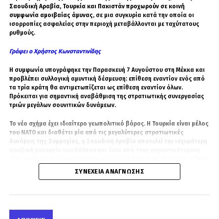
Σαουδική Αραβία, Τουρκία και Πακιστάν προχωρούν σε κοινή
συμφωνία αμοιβαίας άμυνας
, σε μια συγκυρία κατά την οποία οι
ισορροπίες ασφαλείας στην περιοχή μεταβάλλονται με ταχύτατους
ρυθμούς.
Γράφει ο Χρήστος Κωνσταντινίδης
Η συμφωνία υπογράφηκε την Παρασκευή 7 Αυγούστου στη Μέκκα και
προβλέπει συλλογική αμυντική δέσμευση: επίθεση εναντίον ενός από
τα τρία κράτη θα αντιμετωπίζεται ως επίθεση εναντίον όλων.
Πρόκειται για σημαντική αναβάθμιση της στρατιωτικής συνεργασίας
τριών μεγάλων σουνιτικών δυνάμεων.
Το νέο σχήμα έχει ιδιαίτερο γεωπολιτικό βάρος. Η
Τουρκία είναι μέλος
του ΝΑΤΟ και διαθέτει μία από τις μεγαλύτερες στρατιωτικές
δυνάμεις της Συμμαχίας
, η Σαουδική Αραβία αποτελεί την ισχυρότερη
αραβική μοναρχία του Κόλπου και έναν από τους σημαντικότερους
εξαγωγείς πετρελαίου παγκοσμίως, ενώ το
Πακιστάν είναι η μοναδική
μουσουλμανική χώρα που διαθέτει πυρηνικό οπλοστάσιο
.
ΣΥΝΈΧΕΙΑ ΑΝΆΓΝΩΣΗΣ
Στην τελετή βρέθηκαν ο Τούρκος πρόεδρος Ρετζέπ Ταγίπ Ερντογάν, ο
Πακιστανός πρωθυπουργός Σεχμπάζ Σαρίφ, ο πανίσχυρος αρχηγός
των πακιστανικών ενόπλων δυνάμεων Ασίμ Μουνίρ και ο
Σαουδάραβας πρίγκιπας διάδοχος Μοχάμεντ μπιν Σαλμάν.