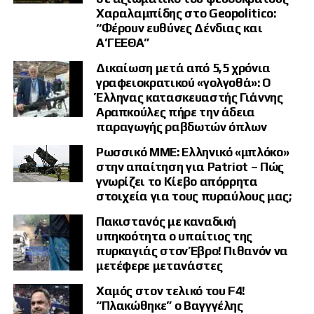
αεροπορικών μέσων, που μάχονται να σώσουν
Χαραλαμπίδης στο Geopolitico:
ότι μπορούν, δίνοντας μάλιστα πολλές φορές
“Φέρουν ευθύνες Δένδιας και
Α’ΓΕΕΘΑ”
ακόμη και τη ζωή τους.
Δικαίωση μετά από 5,5 χρόνια
Οι κυβερνητικοί υπεύθυνοι, επιβάλλεται να
γραφειοκρατικού «γολγοθά»: Ο
αντιληφθούν ότι η κατάσταση έχει ξεπεράσει
Έλληνας κατασκευαστής Γιάννης
Αραπκούλες πήρε την άδεια
κάθε όριο! Δεν μπορεί να έχουμε άλλες φωτιές,
παραγωγής ραβδωτών όπλων
άλλους εμπρησμούς, άλλες καταστροφές! Όχι
Ρωσσικό ΜΜΕ: Ελληνικό «μπλόκο»
άλλη ολιγωρία! Όχι άλλες φθηνές δικαιολογίες!
στην απαίτηση για Patriot – Πώς
Επιτέλους, να επενδύσουν σοβαρά στην
γνωρίζει το Κίεβο απόρρητα
πρόληψη, με το απαραίτητο προσωπικό και τα
στοιχεία για τους πυραύλους μας;
κατάλληλα μέσα. Να οργανώσουν σωστά και
Πακιστανός με καναδική
ρεαλιστικά την διαχείριση καταστροφών και
υπηκοότητα ο υπαίτιος της
κρίσεων. Να προστατέψουν την Ελλάδα μας, τις
πυρκαγιάς στον Έβρο! Πιθανόν να
μετέφερε μετανάστες
πανέμορφες εκτάσεις της και τον περήφανο αλλά
«ευκολόπιστο και προδομένο» λαό της!
Χαμός στον τελικό του F4!
“Πλακώθηκε” ο Βαγγγέλης