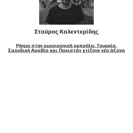
Σταύρος Καλεντερίδης
Ρήγμα στην αμερικανική ομπρέλα: Τουρκία,
Σαουδική Αραβία και Πακιστάν χτίζουν νέο άξονα