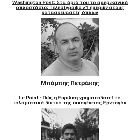
Washington Post: Στα όριά του το αμερικανικό
οπλοστάσιο: Τελεσίγραφο 21 ημερών στους
κατασκευαστές όπλων
Μπάμπης Πετράκης
Le Point : Πώς η Ευρώπη χρηματοδοτεί τα
ισλαμιστικά δίκτυα της οικογένειας Ερντογάν