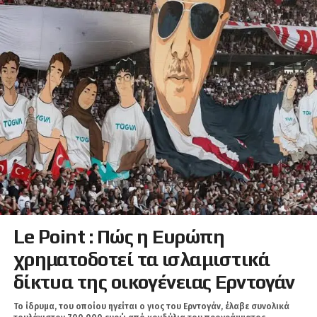
Le Point : Πώς η Ευρώπη
χρηματοδοτεί τα ισλαμιστικά
δίκτυα της οικογένειας Ερντογάν
Το ίδρυμα, του οποίου ηγείται ο γιος του Ερντογάν, έλαβε συνολικά