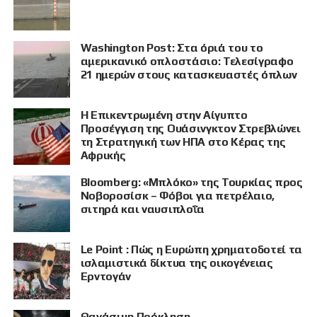
Washington Post: Στα όριά του το
αμερικανικό οπλοστάσιο: Τελεσίγραφο
21 ημερών στους κατασκευαστές όπλων
Η Επικεντρωμένη στην Αίγυπτο
Προσέγγιση της Ουάσινγκτον Στρεβλώνει
τη Στρατηγική των ΗΠΑ στο Κέρας της
Αφρικής
Bloomberg: «Μπλόκο» της Τουρκίας προς
Νοβοροσίσκ – Φόβοι για πετρέλαιο,
σιτηρά και ναυσιπλοΐα
Le Point : Πώς η Ευρώπη χρηματοδοτεί τα
ΠΡΟΒΟΛΗ
ισλαμιστικά δίκτυα της οικογένειας
Ερντογάν
Θανάσιμη Πρόκληση