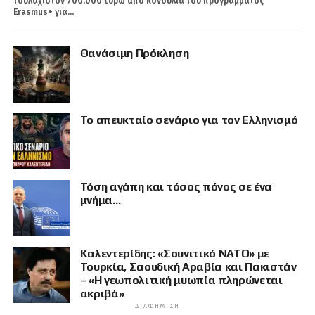
τουλάχιστον 700.000 ευρώ από κονδύλια του προγράμματος
Erasmus+ για...
Θανάσιμη Πρόκληση
Το απευκταίο σενάριο για τον Ελληνισμό
Τόση αγάπη και τόσος πόνος σε ένα
μνήμα…
Καλεντερίδης: «Σουνιτικό ΝΑΤΟ» με
Τουρκία, Σαουδική Αραβία και Πακιστάν
– «Η γεωπολιτική μυωπία πληρώνεται
ακριβά»
ΔΙΑΦΉΜΙΣΗ