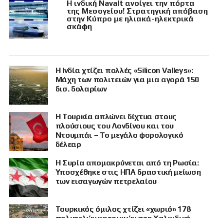
Η ινδική Navalt ανοίγει την πόρτα
της Μεσογείου! Στρατηγική απόβαση
στην Κύπρο με ηλιακά-ηλεκτρικά
σκάφη
Η Ινδία χτίζει πολλές «Silicon Valleys»:
Μάχη των πολιτειών για μια αγορά 150
δισ. δολαρίων
Η Τουρκία απλώνει δίχτυα στους
πλούσιους του Λονδίνου και του
Ντουμπάι – Το μεγάλο φορολογικό
δέλεαρ
Η Συρία απομακρύνεται από τη Ρωσία:
Υποσχέθηκε στις ΗΠΑ δραστική μείωση
των εισαγωγών πετρελαίου
Τουρκικός όμιλος χτίζει «χωριό» 178