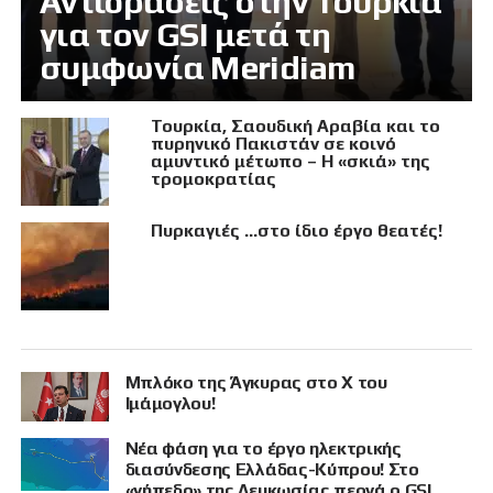
Αντιδράσεις στην Τουρκία
για τον GSI μετά τη
συμφωνία Meridiam
Τουρκία, Σαουδική Αραβία και το
πυρηνικό Πακιστάν σε κοινό
αμυντικό μέτωπο – Η «σκιά» της
τρομοκρατίας
Πυρκαγιές …στο ίδιο έργο θεατές!
Μπλόκο της Άγκυρας στο X του
Ιμάμογλου!
Νέα φάση για το έργο ηλεκτρικής
διασύνδεσης Ελλάδας-Κύπρου! Στο
«γήπεδο» της Λευκωσίας περνά ο GSI