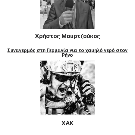
Χρήστος Μουρτζούκος
Συναγερμός στη Γερμανία για το χαμηλό νερό στον
Ρήνο
XAK