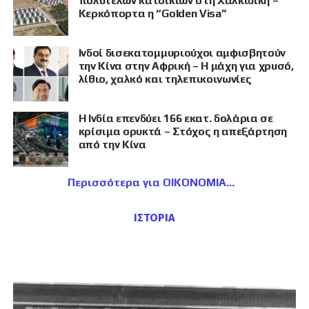
πολυτελών κατοικιών στη Χαλκιδική –
Κερκόπορτα η “Golden Visa”
Ινδοί δισεκατομμυριούχοι αμφισβητούν
την Κίνα στην Αφρική – Η μάχη για χρυσό,
λίθιο, χαλκό και τηλεπικοινωνίες
Η Ινδία επενδύει 166 εκατ. δολάρια σε
κρίσιμα ορυκτά – Στόχος η απεξάρτηση
από την Κίνα
Περισσότερα για ΟΙΚΟΝΟΜΙΑ
ΙΣΤΟΡΙΑ