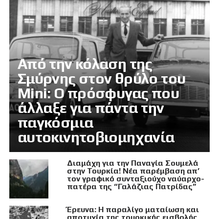
Από την κόλαση της
Σμύρνης στον θρύλο του
Mini: Ο πρόσφυγας που
άλλαξε για πάντα την
παγκόσμια
αυτοκινητοβιομηχανία
Διαμάχη για την Παναγία Σουμελά
στην Τουρκία! Νέα παρέμβαση απ’
τον γραφικό συνταξιούχο ναύαρχο-
πατέρα της “Γαλάζιας Πατρίδας”
Έρευνα: Η παραλίγο ματαίωση και
αποτυχία της τουρκικής εισβολής