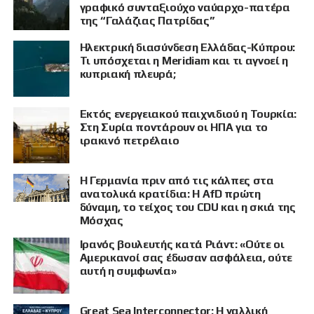
γραφικό συνταξιούχο ναύαρχο-πατέρα
της “Γαλάζιας Πατρίδας”
Ηλεκτρική διασύνδεση Ελλάδας-Κύπρου:
Τι υπόσχεται η Meridiam και τι αγνοεί η
κυπριακή πλευρά;
Εκτός ενεργειακού παιχνιδιού η Τουρκία:
Στη Συρία ποντάρουν οι ΗΠΑ για το
ιρακινό πετρέλαιο
Η Γερμανία πριν από τις κάλπες στα
ανατολικά κρατίδια: Η AfD πρώτη
δύναμη, το τείχος του CDU και η σκιά της
Μόσχας
Ιρανός βουλευτής κατά Ριάντ: «Ούτε οι
ΠΡΟΒΟΛΗ
Αμερικανοί σας έδωσαν ασφάλεια, ούτε
αυτή η συμφωνία»
Great Sea Interconnector: Η γαλλική