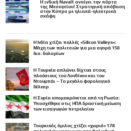
Η ινδική Navalt ανοίγει την πόρτα
της Μεσογείου! Στρατηγική απόβαση
στην Κύπρο με ηλιακά-ηλεκτρικά
σκάφη
Η Ινδία χτίζει πολλές «Silicon Valleys»:
Μάχη των πολιτειών για μια αγορά 150
δισ. δολαρίων
Η Τουρκία απλώνει δίχτυα στους
πλούσιους του Λονδίνου και του
Ντουμπάι – Το μεγάλο φορολογικό
δέλεαρ
Η Συρία απομακρύνεται από τη Ρωσία:
Υποσχέθηκε στις ΗΠΑ δραστική μείωση
των εισαγωγών πετρελαίου
Τουρκικός όμιλος χτίζει «χωριό» 178