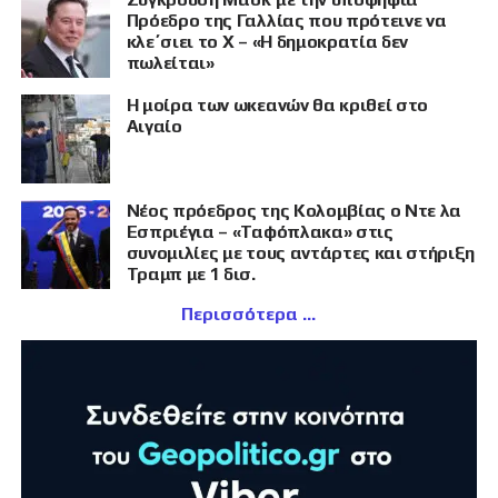
Πρόεδρο της Γαλλίας που πρότεινε να
κλε΄σιει το X – «Η δημοκρατία δεν
πωλείται»
Η μοίρα των ωκεανών θα κριθεί στο
Αιγαίο
Νέος πρόεδρος της Κολομβίας ο Ντε λα
Εσπριέγια – «Ταφόπλακα» στις
συνομιλίες με τους αντάρτες και στήριξη
Τραμπ με 1 δισ.
Περισσότερα