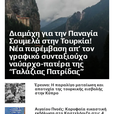
Διαμάχη για την Παναγία
Σουμελά στην Τουρκία!
Νέα παρέμβαση απ’ τον
γραφικό συνταξιούχο
ναύαρχο-πατέρα της
“Γαλάζιας Πατρίδας”
Έρευνα: Η παραλίγο ματαίωση και
αποτυχία της τουρκικής εισβολής
στην Κύπρο
Αιγαίου Πνοές: Κορυφαία εικαστική
εκδήλωση στο Καστελόριζο στις 4