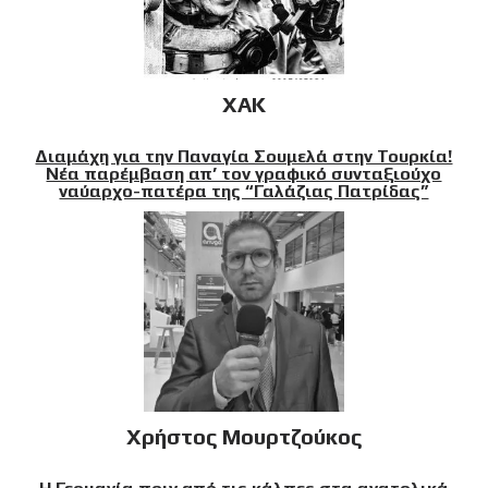
XAK
Διαμάχη για την Παναγία Σουμελά στην Τουρκία!
Νέα παρέμβαση απ’ τον γραφικό συνταξιούχο
ναύαρχο-πατέρα της “Γαλάζιας Πατρίδας”
Χρήστος Μουρτζούκος