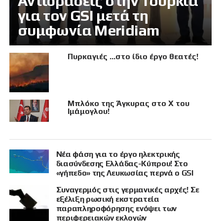
Αντιδράσεις στην Τουρκία
για τον GSI μετά τη
συμφωνία Meridiam
Πυρκαγιές …στο ίδιο έργο θεατές!
Μπλόκο της Άγκυρας στο X του
Ιμάμογλου!
Νέα φάση για το έργο ηλεκτρικής
διασύνδεσης Ελλάδας-Κύπρου! Στο
«γήπεδο» της Λευκωσίας περνά ο GSI
Συναγερμός στις γερμανικές αρχές! Σε
εξέλιξη ρωσική εκστρατεία
παραπληροφόρησης ενόψει των
περιφερειακών εκλογών