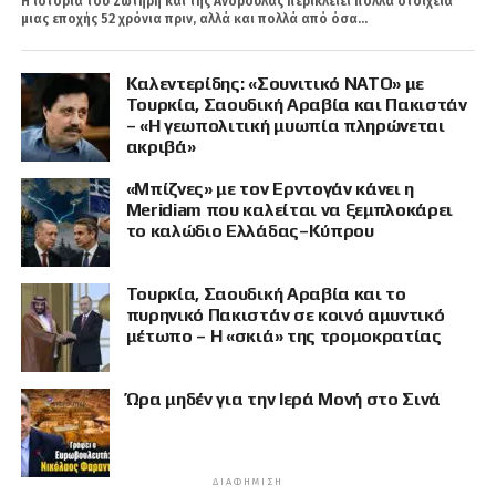
Η ιστορία του Σωτήρη και της Ανδρούλας περικλείει πολλά στοιχεία
μιας εποχής 52 χρόνια πριν, αλλά και πολλά από όσα...
Καλεντερίδης: «Σουνιτικό ΝΑΤΟ» με
Τουρκία, Σαουδική Αραβία και Πακιστάν
– «Η γεωπολιτική μυωπία πληρώνεται
ακριβά»
«Μπίζνες» με τον Ερντογάν κάνει η
Meridiam που καλείται να ξεμπλοκάρει
το καλώδιο Ελλάδας–Κύπρου
Τουρκία, Σαουδική Αραβία και το
πυρηνικό Πακιστάν σε κοινό αμυντικό
μέτωπο – Η «σκιά» της τρομοκρατίας
Ώρα μηδέν για την Ιερά Μονή στο Σινά
ΔΙΑΦΉΜΙΣΗ