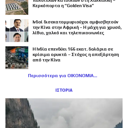
πολυτελών κατοικιών στη Χαλκιδική –
Κερκόπορτα η “Golden Visa”
Ινδοί δισεκατομμυριούχοι αμφισβητούν
την Κίνα στην Αφρική – Η μάχη για χρυσό,
λίθιο, χαλκό και τηλεπικοινωνίες
Η Ινδία επενδύει 166 εκατ. δολάρια σε
κρίσιμα ορυκτά – Στόχος η απεξάρτηση
από την Κίνα
Περισσότερα για ΟΙΚΟΝΟΜΙΑ
ΙΣΤΟΡΙΑ