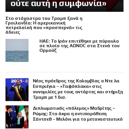
ούτε αυτή η συμφωνία»
Στο στόχαστρο του Τραμπ ξανά η
Γροιλανδία: Η αμερικανική
πετρελαϊκή που «προσπερνά» τις
άδειες
ΗΑΕ: Το Ιράν επιτέθηκε με πύραυλο
σε πλοίο της ADNOC στα Στενά του
Ορμούζ
Νέος πρόεδρος της Κολομβίας ο Ντε λα
Εσπριέγια – «Ταφόπλακα» στις
συνομιλίες με τους αντάρτες και στήριξη
Τραμπ με 1 δισ.
Διπλωματικός «πόλεμος» Μαδρίτης –
Ρώμης: Στα άκρα η αντιπαράθεση
Σάντσεθ – Μελόνι για το μεταναστευτικό