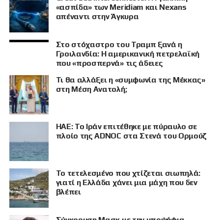
«ασπίδα» των Meridiam και Nexans
απέναντι στην Άγκυρα
Στο στόχαστρο του Τραμπ ξανά η
Γροιλανδία: Η αμερικανική πετρελαϊκή
που «προσπερνά» τις άδειες
Τι θα αλλάξει η «συμφωνία της Μέκκας»
στη Μέση Ανατολή;
ΗΑΕ: Το Ιράν επιτέθηκε με πύραυλο σε
πλοίο της ADNOC στα Στενά του Ορμούζ
Το τετελεσμένο που χτίζεται σιωπηλά:
γιατί η Ελλάδα χάνει μια μάχη που δεν
βλέπει
Σύγκρουση Μασκ με την υποψήφια