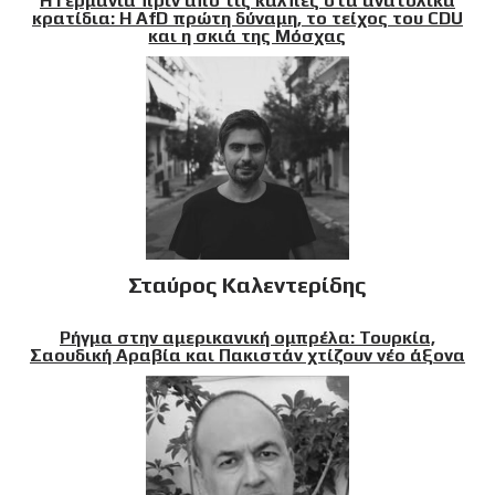
Η Γερμανία πριν από τις κάλπες στα ανατολικά
κρατίδια: Η AfD πρώτη δύναμη, το τείχος του CDU
και η σκιά της Μόσχας
Σταύρος Καλεντερίδης
Ρήγμα στην αμερικανική ομπρέλα: Τουρκία,
Σαουδική Αραβία και Πακιστάν χτίζουν νέο άξονα