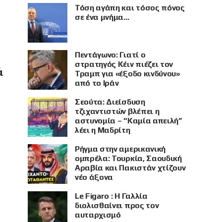
Τόση αγάπη και τόσος πόνος
σε ένα μνήμα…
Πεντάγωνο: Γιατί ο
στρατηγός Κέιν πιέζει τον
ά
Τραμπ για «έξοδο κινδύνου»
από το Ιράν
Σεούτα: Διείσδυση
τζιχαντιστών βλέπει η
αστυνομία – “Καμία απειλή”
λέει η Μαδρίτη
Ρήγμα στην αμερικανική
ομπρέλα: Τουρκία, Σαουδική
Αραβία και Πακιστάν χτίζουν
νέο άξονα
Le Figaro : Η Γαλλία
διολισθαίνει προς τον
αυταρχισμό