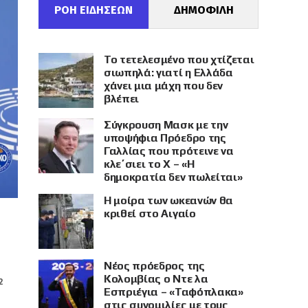
ΡΟΗ ΕΙΔΗΣΕΩΝ
ΔΗΜΟΦΙΛΗ
Το τετελεσμένο που χτίζεται
σιωπηλά: γιατί η Ελλάδα
χάνει μια μάχη που δεν
βλέπει
Σύγκρουση Μασκ με την
υποψήφια Πρόεδρο της
Γαλλίας που πρότεινε να
κλε΄σιει το X – «Η
δημοκρατία δεν πωλείται»
Η μοίρα των ωκεανών θα
κριθεί στο Αιγαίο
Νέος πρόεδρος της
Κολομβίας ο Ντε λα
2
Εσπριέγια – «Ταφόπλακα»
στις συνομιλίες με τους