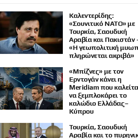
Καλεντερίδης:
«Σουνιτικό ΝΑΤΟ» με
Τουρκία, Σαουδική
Αραβία και Πακιστάν 
«Η γεωπολιτική μυω
πληρώνεται ακριβά»
«Μπίζνες» με τον
Ερντογάν κάνει η
Meridiam που καλείτα
να ξεμπλοκάρει το
καλώδιο Ελλάδας–
Κύπρου
Τουρκία, Σαουδική
Αραβία και το πυρηνι