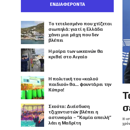
ΕΝΔΙΑΦΕΡΟΝΤΑ
Το τετελεσμένο που χτίζεται
σιωπηλά: γιατί η Ελλάδα
χάνει μια μάχη που δεν
βλέπει
Η μοίρα των ωκεανών θα
κριθεί στο Αιγαίο
Η πολιτική του «καλού
παιδιού» θα… φουντάρει την
Κύπρο!
Τ
σ
Σεούτα: Διείσδυση
τζιχαντιστών βλέπει η
αστυνομία – “Καμία απειλή”
Η ισ
λέει η Μαδρίτη
χρόν