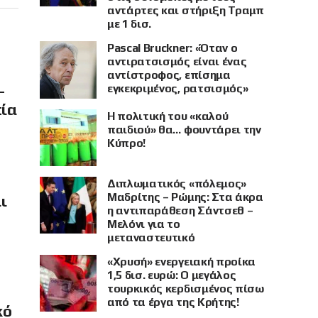
αντάρτες και στήριξη Τραμπ
με 1 δισ.
Pascal Bruckner: «Όταν ο
αντιρατσισμός είναι ένας
αντίστροφος, επίσημα
–
εγκεκριμένος, ρατσισμός»
πία
Η πολιτική του «καλού
παιδιού» θα… φουντάρει την
Κύπρο!
Διπλωματικός «πόλεμος»
Μαδρίτης – Ρώμης: Στα άκρα
ι
η αντιπαράθεση Σάντσεθ –
Μελόνι για το
μεταναστευτικό
«Χρυσή» ενεργειακή προίκα
1,5 δισ. ευρώ: Ο μεγάλος
τουρκικός κερδισμένος πίσω
από τα έργα της Κρήτης!
κό