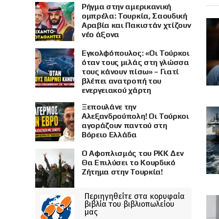
Ρήγμα στην αμερικανική
ομπρέλα: Τουρκία, Σαουδική
Αραβία και Πακιστάν χτίζουν
νέο άξονα
Εγκολφόπουλος: «Οι Τούρκοι
όταν τους μιλάς στη γλώσσα
τους κάνουν πίσω» – Γιατί
βλέπει ανατροπή του
ενεργειακού χάρτη
Ξεπουλάνε την
Αλεξανδρούπολη! Οι Τούρκοι
αγοράζουν παντού στη
Βόρειο Ελλάδα
Ο Αφοπλισμός του PKK Δεν
Θα Επιλύσει το Κουρδικό
Ζήτημα στην Τουρκία!
Περιηγηθείτε στα κορυφαία
βιβλία του βιβλιοπωλείου
μας