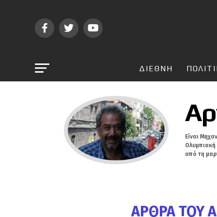
ΔΙΕΘΝΗ
ΠΟΛΙΤ
Αρ
Είναι Μηχα
Ολυμπιακή 
από τη μαρ
ΆΡΘΡΑ ΤΟΥ Α