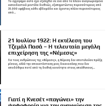
Tο εγχείρημα αυτό έχει εξελιχθεί σε ένα από τα πλέον αναγνωρισμένα
εκπαιδευτικά μοντέλα διεθνώς, εξυπηρετώντας περισσότερους από
35.000 εφήβους κάθε εβδομάδα και έχοντας πλέον περισσότερους
από...
21 Ιουλίου 1922: Η εκτέλεση του
Τζεμάλ Πασά – Η τελευταία μεγάλη
επιχείρηση της «Νέμεσις»
Για τους ανθρώπους της «Νέμεσις», η Νέμεση δεν αποτελούσε πράξη
μίσους, αλλά την αποκατάσταση μιας δικαιοσύνης που δεν
αποδόθηκε ποτέ από τη διεθνή κοινότητα στους υπεύθυνους...
Γιατί η Κνεσέτ «παγώνει» την
ψηφοφορία για την αναγνώριση της