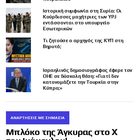
που να εκφράζει την αμέριστη συμπαράσταση
Ιστορική συμφωνία στη Συρία: Οι
της Αθήνας στην ελληνορθόδοξη εκκλησία,
Κούρδισσες μαχήτριες των YPJ
ούτε για δείγμα. Για να φέρουν δε και ψήφισμα
εντάσσονται στο υπουργείο
καταδίκης στη Βουλή, ούτε στα όνειρα μας.
Εσωτερικών
Είμαστε απασχολημένοι με τις επικύψεις εδώ.
Τι ζητούσε ο αρχηγός της ΚΥΠ στη
Βηρυτό;
Ισραηλινός δημοσιογράφος έφερε τον
ΟΗΕ σε δύσκολη θέση: «Γιατί δεν
κατονομάζετε την Τουρκία στην
Κύπρο;»
ΑΝΑΡΤΗΣΕΙΣ ΜΕ ΣΗΜΑΣΙΑ
Μπλόκο της Άγκυρας στο X