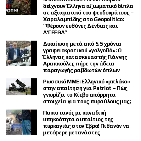
δείχνουν Έλληνα αξιωματικό δίπλα
σε αξιωματικό του ψευδοκράτους –
Χαραλαμπίδης στο Geopolitico:
“Φέρουν ευθύνες Δένδιας και
Α’ΓΕΕΘΑ”
Δικαίωση μετά από 5,5 χρόνια
γραφειοκρατικού «γολγοθά»: Ο
Έλληνας κατασκευαστής Γιάννης
Αραπκούλες πήρε την άδεια
παραγωγής ραβδωτών όπλων
Ρωσσικό ΜΜΕ: Ελληνικό «μπλόκο»
στην απαίτηση για Patriot – Πώς
γνωρίζει το Κίεβο απόρρητα
στοιχεία για τους πυραύλους μας;
Πακιστανός με καναδική
υπηκοότητα ο υπαίτιος της
πυρκαγιάς στον Έβρο! Πιθανόν να
μετέφερε μετανάστες