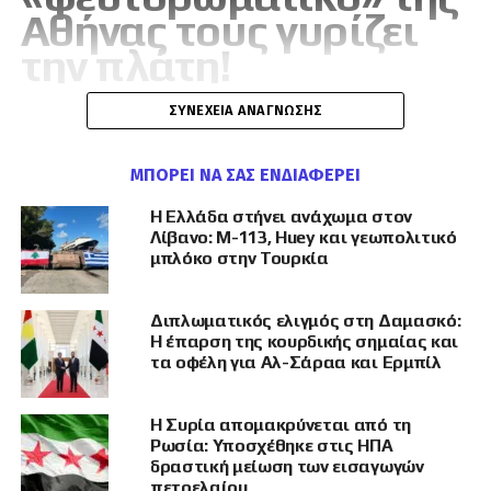
Αθήνας τους γυρίζει
την πλάτη!
ΣΥΝΈΧΕΙΑ ΑΝΆΓΝΩΣΗΣ
…Η ανεκδιήγητη «ελληνέζικη» κυβέρνηση που
έχει κάνει σύστημα το να προδίδει την
ΜΠΟΡΕΊ ΝΑ ΣΑΣ ΕΝΔΙΑΦΈΡΕΙ
ομογένεια (βλέπε Έλληνες Μαριούπολης,
Η Ελλάδα στήνει ανάχωμα στον
Βόρεια Ήπειρο κ.λπ) διέρρευσε μέσω «πηγών»
Λίβανο: M-113, Huey και γεωπολιτικό
του υπουργείου Εξωτερικών ότι το
μπλόκο στην Τουρκία
ελληνορθόδοξο στοιχείο του Χαλεπίου αφορά
– όλες κι όλες – 50 οικογένειες!
Διπλωματικός ελιγμός στη Δαμασκό:
Η έπαρση της κουρδικής σημαίας και
Οι άθλιοι έσβησαν από την ιστορική ύπαρξη
τα οφέλη για Αλ-Σάραα και Ερμπίλ
χιλιάδες ομογενείς μας. Και ουδεμία αναφορά
για τον υπόγειο ρόλο της Τουρκίας, γιατί
Η Συρία απομακρύνεται από τη
βλέπεις βρισκόμαστε και σε συνοικέσια για
Ρωσία: Υποσχέθηκε στις ΗΠΑ
την προίκα του Αιγαίου και δεν πρέπει να
δραστική μείωση των εισαγωγών
χαλάσουν! Τέτοια ξεφτίλα. Και για ανακοίνωση
πετρελαίου