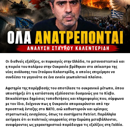
Παράλληλα, αποκάλυψε ότι έχουν ήδη υπογραφεί συμφωνίες
συνεργασίας με μεγάλους διεθνείς αμυντικούς ομίλους, ώστε η
Αλβανία να αποκτήσει πρόσβαση σε σύγχρονες τεχνολογίες και, σε
δεύτερο στάδιο, να εξελιχθεί σε εξαγωγέα στρατιωτικού υλικού προς
συμμαχικές χώρες.
Η εξέλιξη αυτή εντάσσεται στη γενικότερη τάση που παρατηρείται τα
τελευταία χρόνια σε αρκετά κράτη-μέλη του ΝΑΤΟ, τα οποία
επιδιώκουν να ενισχύσουν την αμυντική τους βιομηχανία, τόσο για
λόγους επιχειρησιακής αυτονομίας όσο και για την αξιοποίηση της
αυξημένης διεθνούς ζήτησης στον τομέα της άμυνας. Για την Αλβανία, η
παράδοση των πρώτων 40 οχημάτων αποτελεί περισσότερο ένα
Οι διεθνείς εξελίξεις, οι πυρκαγιές στην Ελλάδα, το μεταναστευτικό και
συμβολικό αλλά και ουσιαστικό πρώτο βήμα προς τη δημιουργία μιας
η πορεία του πολέμου στην Ουκρανία βρέθηκαν στο επίκεντρο της
εθνικής αμυντικής βιομηχανικής βάσης, με στόχο την κάλυψη των
νέας ανάλυσης του Σταύρου Καλεντερίδη, ο οποίος επιχείρησε να
εγχώριων αναγκών αλλά και τη μελλοντική διείσδυση στις διεθνείς
συνδέσει τα γεγονότα σε ένα ενιαίο γεωπολιτικό πλαίσιο.
αγορές.
Αφετηρία της παρέμβασής του αποτέλεσε το ουκρανικό μέτωπο, όπου
υποστήριξε ότι η κατάσταση εξελίσσεται δυσμενώς για το Κίεβο.
Επικαλέστηκε δημόσιες τοποθετήσεις και πληροφορίες που, σύμφωνα
με τον ίδιο, δείχνουν πως η Ουκρανία απομακρύνεται από την
προοπτική ένταξης στο ΝΑΤΟ, ενώ καθυστερούν και κρίσιμες
στρατιωτικές ενισχύσεις, όπως τα συστήματα Patriot. Παράλληλα
εκτίμησε ότι οι πολιτικές ισορροπίες στην Ευρώπη μεταβάλλονται,
αναφέροντας ως χαρακτηριστικό παράδειγμα τις εξελίξεις στη Γαλλία.