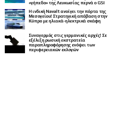
«γήπεδο» της Λευκωσίας περνά ο GSI
δεκάδες τραυματίες. Ο Καλεντερίδης χαρακτήρισε το περιστατικό
ιδιαίτερα σοβαρό, σημειώνοντας ότι επλήγη τουριστική περιοχή με
Η ινδική Navalt ανοίγει την πόρτα της
παρουσία αμάχων.
Μεσογείου! Στρατηγική απόβαση στην
Κύπρο με ηλιακά-ηλεκτρικά σκάφη
Κλείνοντας την εκπομπή, σχολίασε ευρύτερες πολιτικές εξελίξεις στη
Λατινική Αμερική και ειδικότερα δηλώσεις του προέδρου της
Κολομβίας, υποστηρίζοντας ότι οι διεθνείς πολιτικές ανακατατάξεις
Συναγερμός στις γερμανικές αρχές! Σε
αποκτούν ολοένα και μεγαλύτερη ένταση σε πολλά μέτωπα
ταυτόχρονα.
εξέλιξη ρωσική εκστρατεία
παραπληροφόρησης ενόψει των
περιφερειακών εκλογών