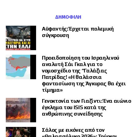
ΔΗΜΟΦΙΛΉ
Αϋφαντής: Έρχεται πολεμική
σύγκρουση
Προειδοποίηση του Ισραηλινού
αναλυτή Σάι Γκαλ για το
νομοσχέδιο της “Γαλάζιας
Πατρίδας! «Η θαλάσσια
φαντασίωση της Άγκυρας θα έχει
τίμημα»
Γενοκτονία των Γιαζίντι: Ένα αιώνιο
έγκλημα του ISIS κατά της
ανθρώπινης συνείδησης
Σάλος με εικόνες από τον
«Θαλασσόλυκο 2026»: Τούρκοι