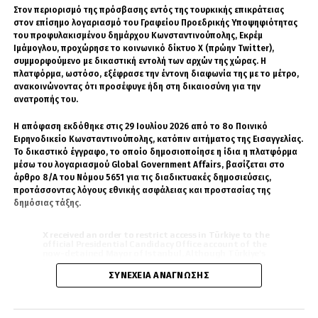
έκαναν. Οχυρωμένοι εντός της μικρής,
Στον περιορισμό της πρόσβασης εντός της τουρκικής επικράτειας
στον επίσημο λογαριασμό του Γραφείου Προεδρικής Υποψηφιότητας
τοσοδούλικης και τόσο… δουλικής «Γραικίας»
του προφυλακισμένου δημάρχου Κωνσταντινούπολης, Εκρέμ
τους, εκεί που έχουν φυλακίσει τον περήφανο
Ιμάμογλου, προχώρησε το κοινωνικό δίκτυο X (πρώην Twitter),
ελληνικό λαό και του απαγορεύουν να
συμμορφούμενο με δικαστική εντολή των αρχών της χώρας. Η
πλατφόρμα, ωστόσο, εξέφρασε την έντονη διαφωνία της με το μέτρο,
απλώσει χέρι βοηθείας στην απανταχού
ανακοινώνοντας ότι προσέφυγε ήδη στη δικαιοσύνη για την
ομογένεια.
ανατροπής του.
«Βράζεις» και μόνο στη σκέψη, να έχεις τέτοια
Η απόφαση εκδόθηκε στις 29 Ιουλίου 2026 από το 8ο Ποινικό
κληρονομιά αιώνων και τόσο ιερούς δεσμούς
Ειρηνοδικείο Κωνσταντινούπολης, κατόπιν αιτήματος της Εισαγγελίας.
με τα – όπου γης – αδέρφια μας, αλλά να
Το δικαστικό έγγραφο, το οποίο δημοσιοποίησε η ίδια η πλατφόρμα
πάσχουμε από τέτοια διπλωματική
μέσω του λογαριασμού Global Government Affairs, βασίζεται στο
άρθρο 8/Α του Νόμου 5651 για τις διαδικτυακές δημοσιεύσεις,
οσφυοκαμψία που η πολιτική σου ως χώρα
προτάσσοντας λόγους εθνικής ασφάλειας και προστασίας της
δεν ξεπερνά ούτε τα σύνορα του Κολωνακίου.
δημόσιας τάξης.
Κανένα διεθνές εκτόπισμα, καμία εθνική
γραμμή με ιστορική αρχή, μέση και τέλος,
X received an order to restrict access in Türkiye to the
official Presidential Candidacy Office account of the
Φτερά στον άνεμο των αλλότριων
now-detained Mayor of Istanbul. Although Türkiye’s
laws force us to comply with the order, we are
συμφερόντων, πετάμε με το κάθε φύσημα των
challenging the order in court and, in the spirit of full
ΣΥΝΈΧΕΙΑ ΑΝΆΓΝΩΣΗΣ
transparency,…
pic.twitter.com/shbxPLYJHm
εθνικών μαστροπών μας….
— Global Government Affairs (@GlobalAffairs)
August
…Στο Χαλέπι, οι ελληνικές οικογένειες δεν είναι