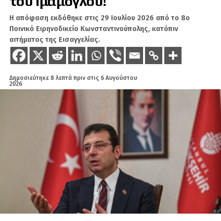
του Ιμάμογλου!
Η απόφαση εκδόθηκε στις 29 Ιουλίου 2026 από το 8ο
Ποινικό Ειρηνοδικείο Κωνσταντινούπολης, κατόπιν
αιτήματος της Εισαγγελίας.
Δημοσιεύτηκε
8 λεπτά πριν
στις
6 Αυγούστου
2026
Με 50 οικογένειες ξεμπερδέψαμε. Τόσο τους
βολεύει, τόσο ξεπουλάνε την αλληλεγγύη. Σαν
έκπτωση Black Friday. Φυσικά δεν μας κάνει
καμία εντύπωση όλο αυτό. Μήπως είδαμε
άλλωστε καμιά υποστήριξη στους
ελληνορθόδοξους της Παλαιστίνης; Του
Λιβάνου; Της Μαριούπολης; Τίποτα απολύτως….
…Γραφειοκρατική «στήριξη» της πλάκας, ίσα
για τους τύπους. Ίσα για να πουν ότι κάτι