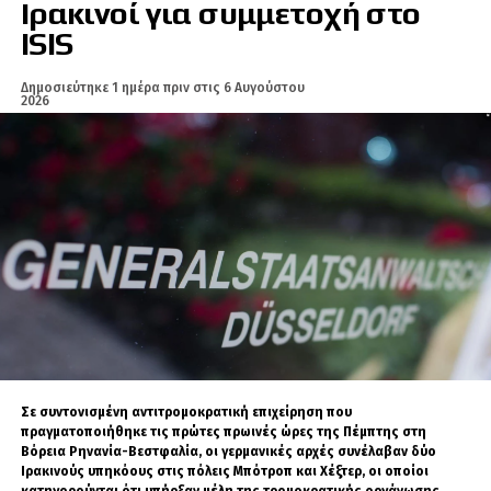
Ιρακινοί για συμμετοχή στο
πράξη αρνούμενοι να συμμορφωθούν με
Μόνο μετά θα δημοσιευθεί ο νόμος στην Εφημερίδα της Κυβερνήσεως
ISIS
δικαστική εντολή που απαιτούσε την
και θα τεθεί σε εφαρμογή.
προσωρινή επαναφορά του Επισκόπου
Δημοσιεύτηκε
1 ημέρα πριν
στις
6 Αυγούστου
Το μήνυμα της Άγκυρας είναι ότι η νομοθετική διευκόλυνση δεν
Γκεβόργκ Σαρογιάν, όμως η πολιτική της
2026
προηγείται της διάλυσης του PKK αλλά έπεται αυτής.
διάσταση είναι σαφώς ευρύτερη. Η Αρμενική
«Οι οικογένειες των νεκρών και
Αποστολική Εκκλησία υποστηρίζει ότι ο
διορισμός και η απόλυση επισκόπων είναι
οι βετεράνοι είναι κόκκινη
θέματα που διέπονται αποκλειστικά από το
γραμμή»
κανονικό δίκαιο και δεν εμπίπτουν στη
δικαιοδοσία των κρατικών αρχών.
Ο Γκιουρλέκ επέμεινε ιδιαίτερα στο ζήτημα των οικογενειών όσων
έχασαν τη ζωή τους και των βετεράνων των τουρκικών δυνάμεων
ασφαλείας.
Για πολλούς Αρμενίους, δεν πρόκειται απλώς
για μια νομική διαφορά, αλλά για μια ευθεία
Όπως είπε, δεν πρόκειται να εγκριθεί καμία ρύθμιση που θα
μπορούσε να θεωρηθεί προσβλητική ή επιβαρυντική για αυτές τις
σύγκρουση ανάμεσα στην πολιτική εξουσία και
Σε συντονισμένη αντιτρομοκρατική επιχείρηση που
οικογένειες.
τον αρχαιότερο θεσμό του αρμενικού έθνους.
πραγματοποιήθηκε τις πρώτες πρωινές ώρες της Πέμπτης στη
Βόρεια Ρηνανία-Βεστφαλία, οι γερμανικές αρχές συνέλαβαν δύο
«Δεν κάναμε και δεν θα κάνουμε καμία ρύθμιση που θα τους
Ιρακινούς υπηκόους στις πόλεις Μπότροπ και Χέξτερ, οι οποίοι
πληγώσει», ήταν το μήνυμά του.
κατηγορούνται ότι υπήρξαν μέλη της τρομοκρατικής οργάνωσης