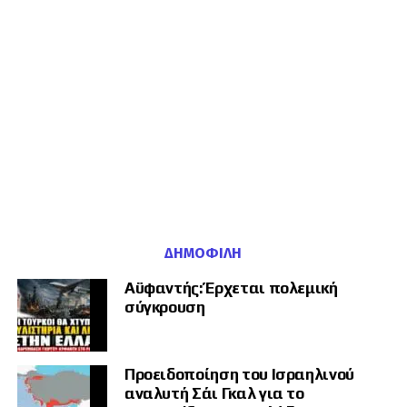
Δικαιοσύνη
Η Βόρεια Ρηνανία-Βεστφαλία εξακολουθεί να αποτελεί μία από τις
Η Εκκλησία άσκησε δημόσια κριτική στην
περιοχές στις οποίες οι υπηρεσίες ασφαλείας διατηρούν αυξημένη
Ο Γκιουρλέκ αναφέρθηκε ακόμη σε σχέδια αξιοποίησης τεχνητής
επιχειρησιακή ετοιμότητα, καθώς φιλοξενεί μεγάλες αστικές
κυβέρνηση για τους χειρισμούς της, ενώ
νοημοσύνης στη Δικαιοσύνη.
συγκεντρώσεις και στο παρελθόν έχει απασχολήσει επανειλημμένα τις
αρκετοί επίσκοποι ζήτησαν ακόμη και την
αντιτρομοκρατικές αρχές με υποθέσεις ισλαμιστικού εξτρεμισμού. Για
Το τουρκικό υπουργείο Δικαιοσύνης εργάζεται, όπως είπε, πάνω σε
τον λόγο αυτό, οι επιχειρήσεις αυτού του χαρακτήρα
παραίτηση του πρωθυπουργού.
εφαρμογές που θα βοηθούν τους δικαστές να εντοπίζουν ταχύτερα
πραγματοποιούνται με στενό συντονισμό μεταξύ των κρατιδιακών και
προηγούμενες αποφάσεις σε παρόμοιες υποθέσεις και θα
των ομοσπονδιακών υπηρεσιών.
διευκολύνουν την πρόσβαση των πολιτών στη δικαιοσύνη.
Από την άλλη πλευρά, ο Πασινιάν κατηγόρησε
Οι δύο συλληφθέντες αναμένεται να παρουσιαστούν ενώπιον του
επανειλημμένα την Εκκλησία ότι λειτουργεί ως
Στο ίδιο πλαίσιο αναφέρθηκε και στην επανεξέταση παλαιών
αρμόδιου ανακριτή, ο οποίος θα αποφασίσει για την προφυλάκισή
ανεξιχνίαστων δολοφονιών, υποστηρίζοντας ότι ειδική μονάδα έχει
τους. Η Γενική Εισαγγελία του Ντίσελντορφ υπογραμμίζει ότι η έρευνα
πολιτικός αντίπαλος και ότι εξυπηρετεί ξένα –
συμβάλει στην εξιχνίαση
29 υποθέσεων
.
βρίσκεται σε πλήρη εξέλιξη και ότι θα δημοσιοποιηθούν πρόσθετες
κυρίως ρωσικά – συμφέροντα, χωρίς να
πληροφορίες μόνο εφόσον δεν επηρεάζουν την ανακριτική
Αυστηρότερες ποινές για
διαδικασία.
παρουσιάσει αποδεικτικά στοιχεία.
ΔΗΜΟΦΙΛΉ
Παράλληλα, έχει ζητήσει δημοσίως την
ανηλίκους
Αϋφαντής: Έρχεται πολεμική
παραίτηση του Καρεκίν Β΄ και την
σύγκρουση
αναδιοργάνωση της Εκκλησίας.
Η ατζέντα Γκιουρλέκ περιλάμβανε και σχέδιο αλλαγών στο σύστημα
ποινικής αντιμετώπισης ανηλίκων.
Τι επιδιώκει η κυβέρνηση;
Προειδοποίηση του Ισραηλινού
Ο υπουργός δήλωσε ότι για ορισμένα σοβαρά αδικήματα που
αναλυτή Σάι Γκαλ για το
διαπράττονται από παιδιά ηλικίας
15 έως 18 ετών
εξετάζεται αύξηση