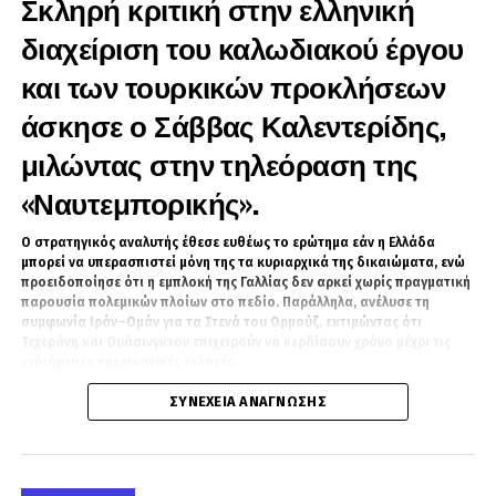
Σκληρή κριτική στην ελληνική
διαχείριση του καλωδιακού έργου
και των τουρκικών προκλήσεων
άσκησε ο Σάββας Καλεντερίδης,
μιλώντας στην τηλεόραση της
«Ναυτεμπορικής».
Ο στρατηγικός αναλυτής έθεσε ευθέως το ερώτημα εάν η Ελλάδα
μπορεί να υπερασπιστεί μόνη της τα κυριαρχικά της δικαιώματα, ενώ
προειδοποίησε ότι η εμπλοκή της Γαλλίας δεν αρκεί χωρίς πραγματική
παρουσία πολεμικών πλοίων στο πεδίο. Παράλληλα, ανέλυσε τη
συμφωνία Ιράν–Ομάν για τα Στενά του Ορμούζ, εκτιμώντας ότι
Τεχεράνη και Ουάσινγκτον επιχειρούν να κερδίσουν χρόνο μέχρι τις
ενδιάμεσες αμερικανικές εκλογές.
ΣΥΝΈΧΕΙΑ ΑΝΆΓΝΩΣΗΣ
Σε δύο από τα κρισιμότερα μέτωπα της διεθνούς και ελληνικής
επικαιρότητας επικεντρώθηκε η παρέμβαση του Σάββα Καλεντερίδη:
στη διαχείριση των Στενών του Ορμούζ και στην επανεκκίνηση του
καλωδιακού έργου με τη συμμετοχή της Γαλλίας.