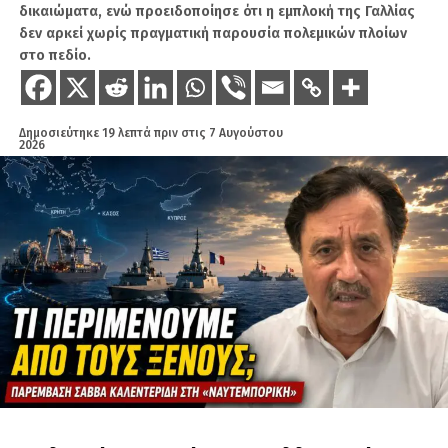
Καλεντερίδη. Πολλοί τον χαρακτηρίζουν ως ανθρώπινο
δικαιώματα, ενώ προειδοποίησε ότι η εμπλοκή της Γαλλίας
αλγόριθμο λόγω του όγκου των δεδομένων και
δεν αρκεί χωρίς πραγματική παρουσία πολεμικών πλοίων
πληροφοριών που αφομοιώνει καθημερινώς. Είναι
στο πεδίο.
καταδρομέας με ειδικότητα Χειριστή Ασυρμάτων
Μέσων.
Δημοσιεύτηκε
19 λεπτά πριν
στις
7 Αυγούστου
2026