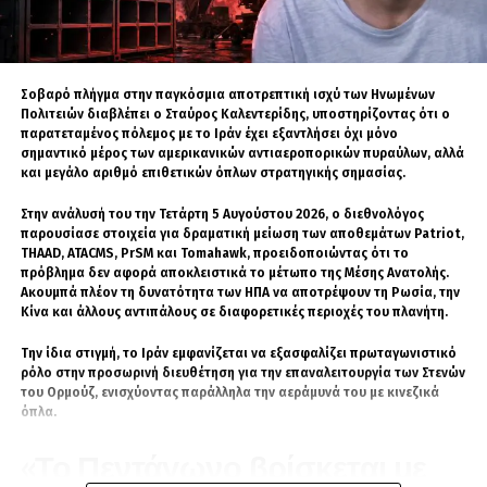
Ο Καλεντερίδης υπολόγισε ότι, εφόσον αρθούν οι περιορισμοί στα
ιρανικά λιμάνια και στις πωλήσεις πετρελαίου, η Τεχεράνη θα
μπορούσε μέσα σε 60 έως 80 ημέρες να συγκεντρώσει περίπου 30
δισεκατομμύρια δολάρια, ίσως και περισσότερα.
Σοβαρό πλήγμα στην παγκόσμια αποτρεπτική ισχύ των Ηνωμένων
Πολιτειών διαβλέπει ο Σταύρος Καλεντερίδης, υποστηρίζοντας ότι ο
«Η ευπάθεια του καθεστώτος είναι η πολύ κακή οικονομική
παρατεταμένος πόλεμος με το Ιράν έχει εξαντλήσει όχι μόνο
κατάσταση», τόνισε, προβλέποντας ότι οι μεγάλες εξελίξεις θα έρθουν
σημαντικό μέρος των αμερικανικών αντιαεροπορικών πυραύλων, αλλά
μετά τις ενδιάμεσες εκλογές.
και μεγάλο αριθμό επιθετικών όπλων στρατηγικής σημασίας.
Το Ομάν στην έξοδο, η Τεχεράνη
Στην ανάλυσή του την Τετάρτη 5 Αυγούστου 2026, ο διεθνολόγος
παρουσίασε στοιχεία για δραματική μείωση των αποθεμάτων Patriot,
στον έλεγχο
THAAD, ATACMS, PrSM και Tomahawk, προειδοποιώντας ότι το
πρόβλημα δεν αφορά αποκλειστικά το μέτωπο της Μέσης Ανατολής.
Ακουμπά πλέον τη δυνατότητα των ΗΠΑ να αποτρέψουν τη Ρωσία, την
Σύμφωνα με όσα ανέφερε, η υπό συζήτηση συμφωνία προβλέπει ότι η
Κίνα και άλλους αντιπάλους σε διαφορετικές περιοχές του πλανήτη.
είσοδος στον Περσικό Κόλπο θα ελέγχεται από την Τεχεράνη, ενώ την
έξοδο θα διαχειρίζεται το Ομάν, ενημερώνοντας όμως το Ιράν. Στην
Την ίδια στιγμή, το Ιράν εμφανίζεται να εξασφαλίζει πρωταγωνιστικό
πράξη, όπως σημείωσε, ο ουσιαστικός έλεγχος θα παραμένει στα
ρόλο στην προσωρινή διευθέτηση για την επαναλειτουργία των Στενών
χέρια της Τεχεράνης.
του Ορμούζ, ενισχύοντας παράλληλα την αεράμυνά του με κινεζικά
όπλα.
Ο Σάββας Καλεντερίδης ήταν ιδιαίτερα επικριτικός απέναντι στην
πολιτική του Ιράν. Παρότι χαρακτήρισε επιθετικό τον πόλεμο των ΗΠΑ
«Το Πεντάγωνο βρίσκεται με
και του Ισραήλ εναντίον της Τεχεράνης, υπογράμμισε ότι η ιρανική
ηγεσία εμφανίζεται να θέτει υπό ομηρία περίπου 100 εκατομμύρια