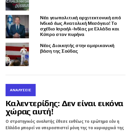
Νέα γεωπολιτική αρχιτεκτονική από
Ινδικό έως Ανατολική Μεσόγειο! Το
ΣΧΕΤΙΚΆ ΘΈΜΑΤΑ
σχέδιο Ισραήλ–Ινδίας με Ελλάδα και
Κύπρο στον πυρήνα
ΑΝΔΡΈΑΣ ΜΟΥΝΤΖΟΥΡΟΎΛΙΑΣ
ΓΕΡΜΑΝΊΑ
ΕΛΛΆΔΑ
ΗΠΑ
Νέος Διοικητής στην αμερικανική
βάση της Σούδας
ΙΡΆΝ
ΙΣΡΑΉΛ
ΚΎΠΡΟΣ
ΡΑΦΑΉΛ ΚΑΛΥΒΙΏΤΗΣ
ΡΩΣΊΑ
ΤΟΥΡΚΊΑ
ΑΝΑΛΎΣΕΙΣ
ΧΑΚ
Καλεντερίδης: Δεν είναι εικόνα
χώρας αυτή!
Είναι ο άγνωστος Χ, αλλά φυσικό πρόσωπο που
βοηθάει στην παραγωγή ειδήσεων στο Geopolitico.gr,
Ο στρατηγικός αναλυτής έθεσε ευθέως το ερώτημα εάν η
αλλά και τη δημιουργία βίντεο στο κανάλι του Σάββα
Ελλάδα μπορεί να υπερασπιστεί μόνη της τα κυριαρχικά της