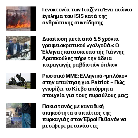
αρχή την παροχή ίσων υπηρεσιών προς όλους τους κατοίκους.
Γενοκτονία των Γιαζίντι: Ένα αιώνιο
Η παρέμβαση Ιμάμογλου από
έγκλημα του ISIS κατά της
ανθρώπινης συνείδησης
τη φυλακή
Δικαίωση μετά από 5,5 χρόνια
Την προφυλάκιση της Ντεντέτας καταδίκασε ο εκλεγμένος δήμαρχος
γραφειοκρατικού «γολγοθά»: Ο
της Κωνσταντινούπολης Εκρέμ Ιμάμογλου, ο οποίος παραμένει
Έλληνας κατασκευαστής Γιάννης
φυλακισμένος από τον Μάρτιο του 2025.
Αραπκούλες πήρε την άδεια
παραγωγής ραβδωτών όπλων
Η δήλωσή του δημοσιεύθηκε στους λογαριασμούς του προεδρικού
προεκλογικού του γραφείου στα μέσα κοινωνικής δικτύωσης.
Ρωσσικό ΜΜΕ: Ελληνικό «μπλόκο»
στην απαίτηση για Patriot – Πώς
Ο Ιμάμογλου υποστήριξε ότι η κυβέρνηση έχει χάσει την ελπίδα της
γνωρίζει το Κίεβο απόρρητα
στην κάλπη και επιχειρεί να παραμείνει στην εξουσία
χρησιμοποιώντας τη Δικαιοσύνη εναντίον της λαϊκής βούλησης.
στοιχεία για τους πυραύλους μας;
Πακιστανός με καναδική
Αναφέρθηκε ιδιαίτερα στις αστυνομικές επιχειρήσεις που
πραγματοποιούνται τις πρώτες πρωινές ώρες και εμφανίζονται από
υπηκοότητα ο υπαίτιος της
την αντιπολίτευση ως μέσο δημόσιου εκφοβισμού και πολιτικής
πυρκαγιάς στον Έβρο! Πιθανόν να
πίεσης.
μετέφερε μετανάστες
Ο φυλακισμένος δήμαρχος προειδοποίησε ότι οι πολίτες περιμένουν