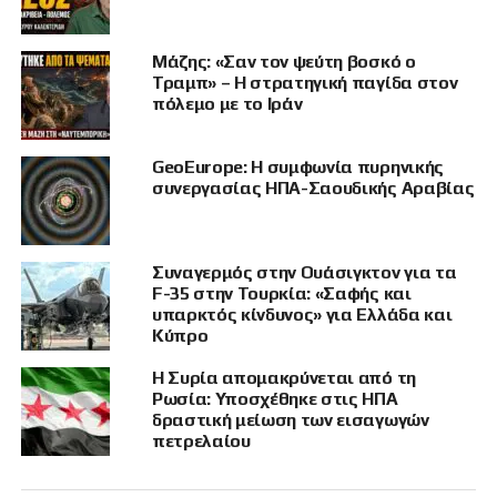
Στους κατόχους διαβατηρίων από 12 κράτη
Μάζης: «Σαν τον ψεύτη βοσκό ο
απαγορεύεται πλέον πλήρως η είσοδος στις
Τραμπ» – Η στρατηγική παγίδα στον
ΗΠΑ: Αφγανιστάν, Μιανμάρ, Τσαντ, Δημοκρατία
πόλεμο με το Ιράν
του Κονγκό, Ισημερινή Γουινέα, Ερυθραία, Αϊτή,
Ιράν, Λιβύη, Σομαλία, Σουδάν και Υεμένη, ενώ
GeoEurope: Η συμφωνία πυρηνικής
επτά ακόμη χώρες -Μπουρούντι, Κούβα, Λάος,
συνεργασίας ΗΠΑ-Σαουδικής Αραβίας
Σιέρα Λεόνε, Τόγκο, Τουρκμενιστάν,
Βενεζουέλα- αντιμετωπίζουν σημαντικούς αλλά
όχι πλήρεις περιορισμούς στα ταξίδια.
Συναγερμός στην Ουάσιγκτον για τα
F-35 στην Τουρκία: «Σαφής και
Ωστόσο, η εντολή περιέχει μια εξαίρεση για
υπαρκτός κίνδυνος» για Ελλάδα και
τους συμμετέχοντες στο Μουντιάλ 2026 και
Κύπρο
τους Αγώνες του 2028.
Η Συρία απομακρύνεται από τη
Ρωσία: Υποσχέθηκε στις ΗΠΑ
Το τέταρτο άρθρο της ταξιδιωτικής
δραστική μείωση των εισαγωγών
απαγόρευσης αναφέρει ότι
«οποιοσδήποτε
πετρελαίου
αθλητής ή μέλος αθλητικής ομάδας,
συμπεριλαμβανομένων προπονητών, ατόμων