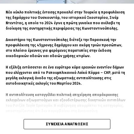
συνδέονται άμεσα με το ζήτημα της αναγνώρισης της Γενοκτονίας, το
γεγονός ότι συμβαίνουν σε ένα περιβάλλον όπου η ιστορική δικαίωση
Νέο κύκλο πολιτικής έντασης προκαλεί στην Τουρκία η προφυλάκιση
των Αρμενίων παραμένει σε εκκρεμότητα εντείνει το αίσθημα
της δημάρχου του Ουσκουντάρ, του ιστορικού Σκουταρίου, Σινέμ
ανασφάλειας και εγκατάλειψης που βιώνει η αρμενική κοινότητα της
Ντεντέτας, η οποία το 2024 έγινε η πρώτη γυναίκα που ανέλαβε τη
Αγίας Πόλης.
διοίκηση της συντηρητικής περιφέρειας της Κωνσταντινούπολης.
Η προστασία της αρμενικής παρουσίας στην Ιερουσαλήμ και ο
Δικαστήριο της Κωνσταντινούπολης διέταξε την Παρασκευή την
σεβασμός της ιστορικής μνήμης αποτελούν δύο αλληλένδετες πτυχές
προφυλάκιση της 45χρονης δημάρχου και ακόμη τριών προσώπων,
της ίδιας υποχρέωσης: της υπεράσπισης των ανθρωπίνων
στο πλαίσιο έρευνας για φερόμενες παρατυπίες στην έκδοση
δικαιωμάτων, της θρησκευτικής ελευθερίας και της πολιτιστικής
οικοδομικών αδειών και αδειών χρήσης κτιρίων.
κληρονομιάς.
Η εξέλιξη εντάσσεται σε ένα ευρύτερο κύμα ερευνών εναντίον δήμων
που ελέγχονται από το Ρεπουμπλικανικό Λαϊκό Κόμμα – CHP, μετά τη
μεγάλη εκλογική άνοδο της αξιωματικής αντιπολίτευσης στις
αυτοδιοικητικές εκλογές του Μαρτίου 2024.
Η αντιπολίτευση καταγγέλλει πολιτική επιχείρηση απομάκρυνσης
εκλεγμένων αξιωματούχων και εξουδετέρωσης δυνητικών αντιπάλων
του Ρετζέπ Ταγίπ Ερντογάν. Η κυβέρνηση απορρίπτει τις κατηγορίες,
υποστηρίζοντας ότι δεν παρεμβαίνει στη Δικαιοσύνη.
Τέσσερις προφυλακίσεις
ΣΥΝΈΧΕΙΑ ΑΝΆΓΝΩΣΗΣ