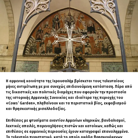
Η διατύπωση «Παγκόσμιο Κύπελλο» είναι
επίσης ασαφής. Το Παγκόσμιο Κύπελλο
Συλλόγων της FIFA, στο οποίο συμμετέχουν 32
από τις καλύτερες ομάδες στον κόσμο, θα
πραγματοποιηθεί στις ΗΠΑ (14 Ιουνίου-13
Ιουλίου).
Δέκα παίκτες από χώρες που υπόκεινται στους
ταξιδιωτικούς περιορισμούς είναι
εγγεγραμμένοι στους συμμετέχοντες
συλλόγους, αλλά δεν έχει ακόμη διευκρινιστεί
Η αρμενική κοινότητα της Ιερουσαλήμ βρίσκεται τους τελευταίους
μήνες αντιμέτωπη με μια συνεχώς επιδεινούμενη κατάσταση. Πέρα από
εάν το τουρνουά περιλαμβάνεται στην
τις δικαστικές και πολιτικές διαμάχες που αφορούν την προστασία
εξαίρεση ή όχι.
της ιστορικής Αρμενικής Συνοικίας και ιδιαίτερα της περιοχής του
«Cows’ Garden», πληθαίνουν και τα περιστατικά βίας, εκφοβισμού
και θρησκευτικής μισαλλοδοξίας.
Επιπλέον, οι αθλητές στίβου συχνά ταξιδεύουν
στις ΗΠΑ για να συμμετάσχουν σε προπονητικά
Επιθέσεις με φτυσίματα εναντίον Αρμενίων κληρικών, βανδαλισμοί,
καμπ στο πλαίσιο της προετοιμασίας τους για
λεκτικές απειλές, παρενοχλήσεις πιστών και κατοίκων, καθώς και
μεγάλες διοργανώσεις.
επιθέσεις σε αρμενικές περιουσίες έχουν καταγραφεί επανειλημμένα.
Το τελευταίο περιστατικό, κατά το οποίο ομάδα θρησκευόμενων