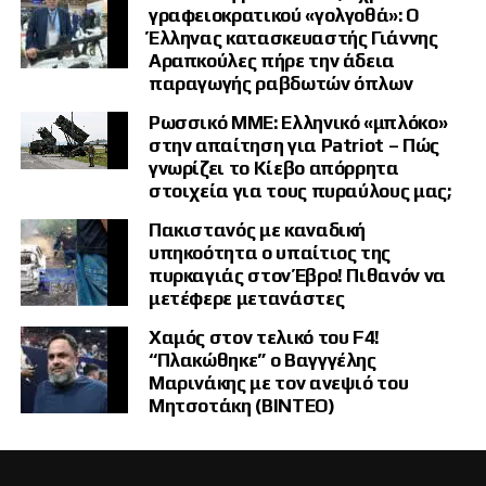
γραφειοκρατικού «γολγοθά»: Ο
Έλληνας κατασκευαστής Γιάννης
Αραπκούλες πήρε την άδεια
παραγωγής ραβδωτών όπλων
Ρωσσικό ΜΜΕ: Ελληνικό «μπλόκο»
στην απαίτηση για Patriot – Πώς
γνωρίζει το Κίεβο απόρρητα
στοιχεία για τους πυραύλους μας;
Πακιστανός με καναδική
υπηκοότητα ο υπαίτιος της
πυρκαγιάς στον Έβρο! Πιθανόν να
μετέφερε μετανάστες
Χαμός στον τελικό του F4!
“Πλακώθηκε” ο Βαγγγέλης
Μαρινάκης με τον ανεψιό του
Μητσοτάκη (ΒΙΝΤΕΟ)