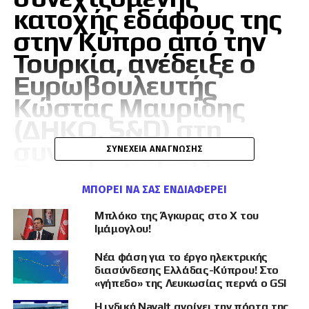
κατοχής εδάφους της
στην Κύπρο από την
Τουρκία, ανέδειξε ο
Ευρωβουλευτής
Κώστας Μαυρίδης
(ΔΗΚΟ, S&D) στη
συνεδρίαση της
ΣΥΝΈΧΕΙΑ ΑΝΆΓΝΩΣΗΣ
Επιτροπής
Εξωτερικών
ΜΠΟΡΕΊ ΝΑ ΣΑΣ ΕΝΔΙΑΦΈΡΕΙ
Υποθέσεων του
Μπλόκο της Άγκυρας στο X του
Ιμάμογλου!
Ευρωπαϊκού
Κοινοβουλίου, κατά
Νέα φάση για το έργο ηλεκτρικής
διασύνδεσης Ελλάδας-Κύπρου! Στο
τη συζήτηση με την
«γήπεδο» της Λευκωσίας περνά ο GSI
Υπουργό Ευρωπαϊκών
Η ινδική Navalt ανοίγει την πόρτα της