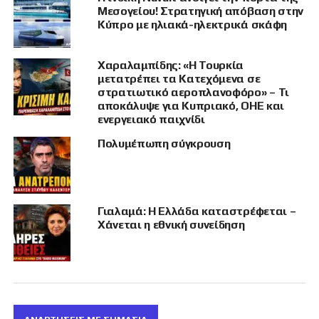
Υποθέσεων της
Μεσογείου! Στρατηγική απόβαση στην
Κύπρο με ηλιακά-ηλεκτρικά σκάφη
Δανίας για τις
προτεραιότητες της
Χαραλαμπίδης: «Η Τουρκία
μετατρέπει τα Κατεχόμενα σε
Δανικής Προεδρίας
στρατιωτικό αεροπλανοφόρο» – Τι
του Συμβουλίου της
αποκάλυψε για Κυπριακό, ΟΗΕ και
ενεργειακό παιχνίδι
ΕΕ.
Πολυμέπωπη σύγκρουση
Όπως ανέφερε ο κ. Μαυρίδης στην παρέμβασή
του:
Γιαλαμά: Η Ελλάδα καταστρέφεται –
Χάνεται η εθνική συνείδηση
«Υπάρχουν πολλές απειλές, παραδοσιακές και
υβριδικές κατά της Ε.Ε. Όμως, μία ξεχωρίζει ως
αυταπόδεικτη αλλά δεν την αναφέρατε, που
κατανοώ εφόσον ο χρόνος σας ήταν
περιορισμένος: Η κατοχή εδάφους της ΕΕ από