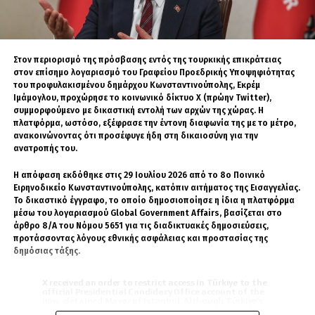
«Ποια είναι η δική σας θέση; Είστε με την
πλευρά των αξιών και του κοινοτικού μας
δικαίου, ή με την πλευρά που θέλει “να
Στον περιορισμό της πρόσβασης εντός της τουρκικής επικράτειας
χρησιμοποιούμε την Τουρκία” στην εξωτερική
στον επίσημο λογαριασμό του Γραφείου Προεδρικής Υποψηφιότητας
μας πολιτική;»
του προφυλακισμένου δημάρχου Κωνσταντινούπολης, Εκρέμ
Ιμάμογλου, προχώρησε το κοινωνικό δίκτυο X (πρώην Twitter),
συμμορφούμενο με δικαστική εντολή των αρχών της χώρας. Η
Η Υπουργός Ευρωπαϊκών Υποθέσεων της
πλατφόρμα, ωστόσο, εξέφρασε την έντονη διαφωνία της με το μέτρο,
Δανίας, εκπροσωπώντας την Προεδρία του
ανακοινώνοντας ότι προσέφυγε ήδη στη δικαιοσύνη για την
ανατροπής του.
Συμβουλίου της ΕΕ, στην απάντησή της
ανέφερε ότι η ενταξιακή πορεία της Τουρκίας
Η απόφαση εκδόθηκε στις 29 Ιουλίου 2026 από το 8ο Ποινικό
βρίσκεται εδώ και χρόνια παγωμένη και σε
Ειρηνοδικείο Κωνσταντινούπολης, κατόπιν αιτήματος της Εισαγγελίας.
αδιέξοδο, αλλά η Τουρκία είναι σημαντικός
Το δικαστικό έγγραφο, το οποίο δημοσιοποίησε η ίδια η πλατφόρμα
μέσω του λογαριασμού Global Government Affairs, βασίζεται στο
εταίρος-κλειδί στην εξωτερική μας πολιτική.
άρθρο 8/Α του Νόμου 5651 για τις διαδικτυακές δημοσιεύσεις,
προτάσσοντας λόγους εθνικής ασφάλειας και προστασίας της
δημόσιας τάξης.
X received an order to restrict access in Türkiye to the
ΣΧΕΤΙΚΆ ΘΈΜΑΤΑ
ΔΑΝΊΑ
official Presidential Candidacy Office account of the
now-detained Mayor of Istanbul. Although Türkiye’s
ΕΛΛΆΔΑ
ΕΥΡΩΠΑΪΚΉ ΈΝΩΣΗ
laws force us to comply with the order, we are