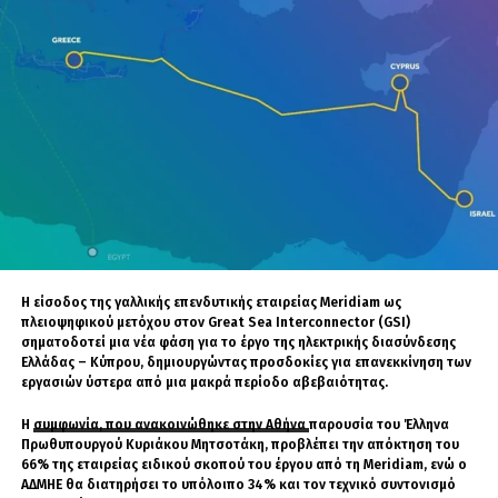
Εύρος αποκλεισμού:
Το «μπλόκο» ισχύει αποκλειστικά για
χρήστες εντός Τουρκίας, ενώ ο λογαριασμός —που αριθμούσε
περίπου 226.000 ακολούθους— παραμένει προσβάσιμος από
το εξωτερικό.
Δεύτερο πλήγμα στην ψηφιακή παρουσία του Ιμάμογλου
Η συγκεκριμένη εξέλιξη αποτελεί το δεύτερο κύμα περιορισμών που
δέχεται ο πολιτικός σχεδιασμός του Ιμάμογλου. Τον Μάιο του 2025, ο
προσωπικός του λογαριασμός στο X, με σχεδόν 10 εκατομμύρια
ακολούθους, είχε επίσης αποκλειστεί στην Τουρκία κατόπιν
δικαστικής εντολής, την οποία η πλατφόρμα είχε επίσης προσβάλει
νομικά.
Η είσοδος της γαλλικής επενδυτικής εταιρείας Meridiam ως
Ο δήμαρχος Κωνσταντινούπολης συνελήφθη τον Μάρτιο του 2025
πλειοψηφικού μετόχου στον Great Sea Interconnector (GSI)
αντιμετωπίζοντας κατηγορίες για διαφθορά, κατασκοπεία και
σηματοδοτεί μια νέα φάση για το έργο της ηλεκτρικής διασύνδεσης
τρομοκρατία —κατηγορίες τις οποίες απορρίπτει ως υποκινούμενες—
Ελλάδας – Κύπρου, δημιουργώντας προσδοκίες για επανεκκίνηση των
και παραμένει προφυλακισμένος εν αναμονή της δίκης του. Η νέα
εργασιών ύστερα από μια μακρά περίοδο αβεβαιότητας.
δικαστική παρέμβαση καταγράφεται σε μια περίοδο οξείας πολιτικής
αντιπαράθεσης, καθώς ο Ιμάμογλου λογίζεται ως ο κυριότερος
Η
συμφωνία, που ανακοινώθηκε στην Αθήνα
παρουσία του Έλληνα
πολιτικός αντίπαλος του Προέδρου Ρετζέπ Ταγίπ Ερντογάν ενόψει των
Πρωθυπουργού Κυριάκου Μητσοτάκη, προβλέπει την απόκτηση του
προεδρικών εκλογών του 2028.
66% της εταιρείας ειδικού σκοπού του έργου από τη Meridiam, ενώ ο
ΑΔΜΗΕ θα διατηρήσει το υπόλοιπο 34% και τον τεχνικό συντονισμό