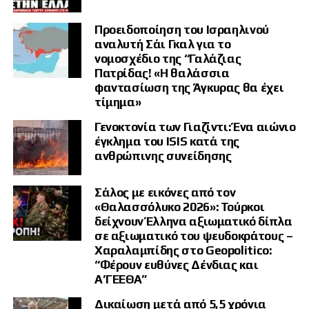
Νοημοσύνη
Προειδοποίηση του Ισραηλινού
Κυβερνητικοί κύκλοι υπογραμμίζουν ότι οι ενέργειες αυτές αποτελούν
αναλυτή Σάι Γκαλ για το
μέρος μιας ευρύτερης, μακροπρόθεσμης υβριδικής στρατηγικής της
νομοσχέδιο της “Γαλάζιας
Ρωσίας κατά της Γερμανίας. Η στρατηγική αυτή υποστηρίζεται από ένα
Πατρίδας! «Η θαλάσσια
ολόκληρο «οικοσύστημα παραπληροφόρησης», στο οποίο
φαντασίωση της Άγκυρας θα έχει
εμπλέκονται τόσο κρατικοί όσο και μη κρατικοί δρώντες.
τίμημα»
Βραχυπρόθεσμος στόχος παραμένει η εκμετάλλευση κάθε ευκαιρίας
Γενοκτονία των Γιαζίντι: Ένα αιώνιο
για τη δημιουργία κοινωνικής πόλωσης. Παράλληλα, οι αρχές
έγκλημα του ISIS κατά της
προειδοποιούν ότι οι μέθοδοι των δραστών εκσυγχρονίζονται
ανθρώπινης συνείδησης
διαρκώς, αξιοποιώντας πλέον ενεργά εργαλεία Τεχνητής Νοημοσύνης
(AI) για τη δημιουργία πιο πειστικού περιεχομένου.
Σάλος με εικόνες από τον
«Θαλασσόλυκο 2026»: Τούρκοι
δείχνουν Έλληνα αξιωματικό δίπλα
σε αξιωματικό του ψευδοκράτους –
Χαραλαμπίδης στο Geopolitico:
“Φέρουν ευθύνες Δένδιας και
Α’ΓΕΕΘΑ”
Δικαίωση μετά από 5,5 χρόνια