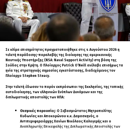
αδυναμία. Θα αξιοποιήσει λοιπόν η Τουρκία
αυτή την αμυντική αδυναμία της Ευρώπης
ώστε μέσω της δικής της παρουσίας να γίνει
ένα είδος ηγέτη όλου αυτού του συστήματος
που λέγεται Ευρωπαϊκή Άμυνα.
Η Ελλάδα βεβαίως και θα πρέπει να αντιτάξει
Σε κλίμα επισημότητας πραγματοποιήθηκε στις 4 Αυγούστου 2026 η
σθεναρή αντίσταση, διότι η Τουρκία, που
τελετή παράδοσης-παραλαβής της διοίκησης της αμερικανικής
ετοιμάζεται να γίνει μέρος της Ευρωπαϊκής
Ναυτικής Υποστήριξης (NSA: Naval Support Activity) στη βάση της
Άμυνας, αυτήν τη στιγμή προβάλλει απειλή
Σούδας στην Κρήτη. Ο Πλοίαρχος Patrick O’Neill ανέλαβε επισήμως τα
ηνία της στρατηγικής σημασίας εγκατάστασης, διαδεχόμενος τον
πολέμου εψηφισμένη από την Τουρκική
Πλοίαρχο Stephen Steacy.
Εθνοσυνέλευση, casus belli, έναντι χώρας
μέλους της Ευρωπαϊκής Ένωσης, της Ελλάδος.
Στην τελετή έδωσαν το παρόν εκπρόσωποι της Εκκλησίας, της τοπικής
Ταυτόχρονα κατέχει παράνομα το ένα τρίτο
αυτοδιοίκησης, των ελληνικών Ενόπλων Δυνάμεων και της
διπλωματικής αποστολής των ΗΠΑ:
του εδάφους ενός κράτους επίσης μέλους της
Ευρωπαϊκής Ένωσης, δηλαδή της Κύπρου.
Θεσμικές παρουσίες:
Ο Σεβασμιώτατος Μητροπολίτης
Κυδωνίας και Αποκορώνου κ.κ. Δαμασκηνός, ο
Αν οι ευρωπαϊκές χώρες προχωρήσουν στην
Αντιπεριφερειάρχης Χανίων Νικόλαος Καλογερής και ο
αποδοχή της τουρκικής συμμετοχής θα έχουν
Αναπληρωτής Επικεφαλής της Διπλωματικής Αποστολής των