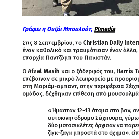
Γράφει η Ουζάι Μπουλούτ,
PJmedia
Στις 8 Σεπτεμβρίου, το
Christian Daily Inte
έναν καθολικό και τραυμάτισαν έναν άλλο
επαρχία Παντζάμπ του Πακιστάν.
Ο
Afzal Masih
και ο ξάδερφός του,
Harris T
επέβαιναν σε μικρό λεωφορείο με προορισ
στη Μαριάμ-αμπαντ, στην περιφέρεια Σέιχ
ομάδας, δέχθηκαν επίθεση από μουσουλμά
«Ήμασταν 12–13 άτομα στο βαν, ανά
αυτοκινητόδρομο Σέιχπουρα, γύρω σ
δύο μοτοσικλέτες άρχισαν να παρεν
ζιγκ-ζαγκ μπροστά στο όχημα», είπε