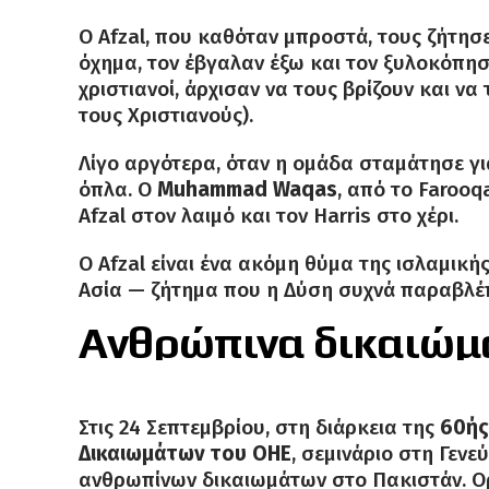
Ο Afzal, που καθόταν μπροστά, τους ζήτησ
όχημα, τον έβγαλαν έξω και τον ξυλοκόπησ
χριστιανοί, άρχισαν να τους βρίζουν και ν
τους Χριστιανούς).
Λίγο αργότερα, όταν η ομάδα σταμάτησε για
όπλα. Ο
Muhammad Waqas
, από το Faroo
Afzal στον λαιμό και τον Harris στο χέρι.
Ο Afzal είναι ένα ακόμη θύμα της ισλαμική
Ασία — ζήτημα που η Δύση συχνά παραβλέπ
Ανθρώπινα δικαιώμ
Στις 24 Σεπτεμβρίου, στη διάρκεια της
60ής
Δικαιωμάτων του ΟΗΕ
, σεμινάριο στη Γενε
ανθρωπίνων δικαιωμάτων στο Πακιστάν. 