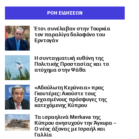
ΡΟΗ ΕΙΔΗΣΕΩΝ
Έτσι συνέλαβαν στην Τουρκία
τον παραλίγο δολοφόνο του
Ερντογάν
Η συνταγματική ευθύνη της
Πολιτικής Προστασίας και το
ατύχημα στην Ψάθα
«Αδούλωτη Κερύνεια» προς
Γκουτέρες: Ακούστε τους
ξεχασμένους πρόσφυγες της
κατεχόμενης Κύπρου
Τα ισραηλινά Merkava της
Κύπρου ανησυχούν την Άγκυρα –
Ο νέος άξονας με Ισραήλ και
Γαλλία