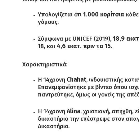
Υπολογίζεται ότι
1.000 κορίτσια
κάθε
γάμους.
Σύμφωνα με UNICEF (2019),
18,9 εκατ
18, και
4,6 εκατ. πριν τα 15
.
Χαρακτηριστικά:
Η 14χρονη
Chahat
, ινδουιστικής κατ
Επανεμφανίστηκε με βίντεο όπου ισχυ
παντρεύτηκε, όμως οι γονείς της απέδ
Η 14χρονη
Alina
, χριστιανή, απήχθη,
δικαστήριο την επέστρεψε στον απα
Δικαστήριο.