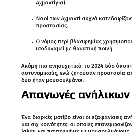
Αχμαντίγια).
Ναοί των Αχμαντί συχνά κατεδαφίζοντ
προστασίας.
Ο νόμος περί βλασφημίας χρησιμοποι
ισοδυναμεί με θανατική ποινή.
Ακόμη πιο ανησυχητικό: το 2024 δύο ύποπ
αστυνομικούς, ενώ ζητούσαν προστασία από
δύο ήταν μουσουλμάνοι.
Απαγωγές ανήλικων
Ένα διαρκές μοτίβο είναι οι εξαφανίσεις αν
και σιχ κοινότητες, οι οποίες επανεμφανίζ
Ισλάμ και παντρεμένες με μουσουλμάνους.