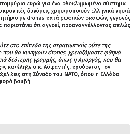
εκατομμύρια ευρώ για ένα ολοκληρωμένο σύστημα
υκρανικές δυνάμεις χρησιμοποιούν ελληνικά νησιά
ρμητήριο με drones κατά ρωσικών σκαφών, γεγονός
α παριστάνει ότι αγνοεί, προαναγγέλλοντας απλώς
ύτε στο επίπεδο της στρατιωτικής ούτε της
ale που θα κυνηγούν drones, χρειαζόμαστε φθηνά
ιά δεύτερης γραμμής, όπως η Αμοργός, που θα
ς»
, κατέληξε ο κ.
Αϋφαντής, κρούοντας τον
εξελίξεις στη Σύνοδο του ΝΑΤΟ, όπου η Ελλάδα –
α φορά βουβή
.