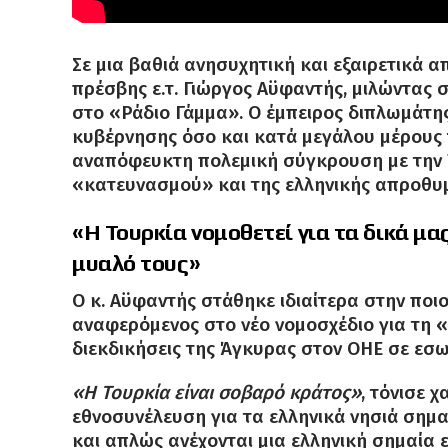
Σε μια βαθιά ανησυχητική και εξαιρετικά
πρέσβης ε.τ.
Γιώργος Αϋφαντής, μιλώντας 
στο «Ράδιο Γάμμα»
.
Ο έμπειρος διπλωμάτη
κυβέρνησης όσο και κατά μεγάλου μέρους 
αναπόφευκτη πολεμική σύγκρουση με την Τ
«κατευνασμού» και της ελληνικής απροθυ
«Η Τουρκία νομοθετεί για τα δικά μ
μυαλό τους»
Ο κ.
Αϋφαντής στάθηκε ιδιαίτερα στην ποιο
αναφερόμενος στο νέο νομοσχέδιο για τη «Γ
διεκδικήσεις της Άγκυρας στον ΟΗΕ σε εσ
«Η Τουρκία είναι σοβαρό κράτος»
, τόνισε 
εθνοσυνέλευση για τα ελληνικά νησιά σημα
και απλώς ανέχονται μια ελληνική σημαία ε