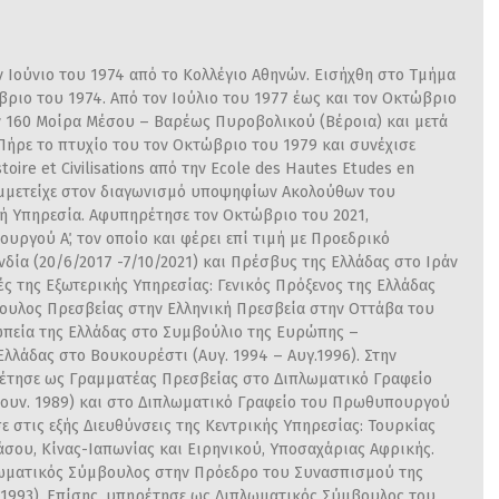
ν Ιούνιο του 1974 από το Κολλέγιο Αθηνών. Εισήχθη στο Τμήμα
ριο του 1974. Από τον Ιούλιο του 1977 έως και τον Οκτώβριο
ν 160 Μοίρα Μέσου – Βαρέως Πυροβολικού (Βέροια) και μετά
 Πήρε το πτυχίο του τον Οκτώβριο του 1979 και συνέχισε
oire et Civilisations από την Ecole des Hautes Etudes en
συμμετείχε στον διαγωνισμό υποψηφίων Ακολούθων του
ή Υπηρεσία. Αφυπηρέτησε τον Οκτώβριο του 2021,
υργού Α΄, τον οποίο και φέρει επί τιμή με Προεδρικό
δία (20/6/2017 -7/10/2021) και Πρέσβυς της Ελλάδας στο Ιράν
χές της Εξωτερικής Υπηρεσίας: Γενικός Πρόξενος της Ελλάδας
βουλος Πρεσβείας στην Ελληνική Πρεσβεία στην Οττάβα του
σωπεία της Ελλάδας στο Συμβούλιο της Ευρώπης –
λλάδας στο Βουκουρέστι (Αυγ. 1994 – Αυγ.1996). Στην
έτησε ως Γραμματέας Πρεσβείας στο Διπλωματικό Γραφείο
ουν. 1989) και στο Διπλωματικό Γραφείο του Πρωθυπουργού
σε στις εξής Διευθύνσεις της Κεντρικής Υπηρεσίας: Τουρκίας
σου, Κίνας-Ιαπωνίας και Ειρηνικού, Υποσαχάριας Αφρικής.
ωματικός Σύμβουλος στην Πρόεδρο του Συνασπισμού της
1993). Επίσης, υπηρέτησε ως Διπλωματικός Σύμβουλος του