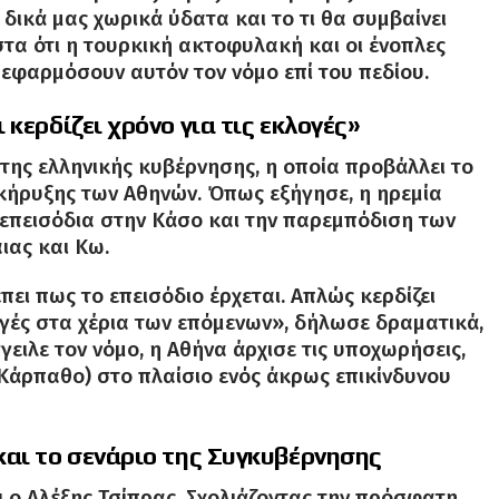
ικά μας χωρικά ύδατα και το τι θα συμβαίνει
τα ότι η τουρκική ακτοφυλακή και οι ένοπλες
 εφαρμόσουν αυτόν τον νόμο επί του πεδίου
.
κερδίζει χρόνο για τις εκλογές»
της ελληνικής κυβέρνησης, η οποία προβάλλει το
κήρυξης των Αθηνών
.
Όπως εξήγησε, η ηρεμία
 επεισόδια στην Κάσο και την παρεμπόδιση των
ιας και Κω
.
πει πως το επεισόδιο έρχεται.
Απλώς κερδίζει
ογές στα χέρια των επόμενων», δήλωσε δραματικά,
ειλε τον νόμο, η Αθήνα άρχισε τις υποχωρήσεις,
Κάρπαθο) στο πλαίσιο ενός άκρως επικίνδυνου
και το σενάριο της Συγκυβέρνησης
 ο Αλέξης Τσίπρας
. Σχολιάζοντας την πρόσφατη