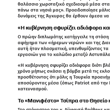
θαλάσσιο χωροταξικό σχεδιασμό μέσα στα δ
πάνω στα νησιά μας»
.
Προειδοποίησε μάλισ
δυνάμεις της Άγκυρας θα έρθουν άμεσα να
«Η κυβέρνηση σφυρίζει αδιάφορα και 
Ο πρώην διπλωμάτης κατήγγειλε τη στάση 
αφήγημα των «ήρεμων νερών» και της Δια
αυτή ήταν πλασματική, υπενθυμίζοντας τα
εργασιών για το καλώδιο μεταξύ Αστυπάλα
«Η κυβέρνηση σφυρίζει αδιάφορα διότι βλέ
χρόνο μήπως σκάσει η βόμβα μετά τις εκλ
προσθέτοντας ότι μόλις η Τουρκία προανήγγ
αποσύροντας μέσα (όπως Patriot από την 
κατευνασμού
.
Το «Μανιφέστο» Τσίπρα στο Θησείο 
Στο στόχαστρο του κ.
Αϋφαντή βρέθηκε και