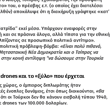
» του, ο πρέσβης ε.τ. (ο οποίος έχει διατελέσει
ελθόν)
αποκάλυψε ότι η διακήρυξη γράφτηκε «κατ’
 Πατρίδα” εκεί μέσα. Υπάρχουν αναφορές στην
 και σε πράσινα άλογα, αλλά τίποτα για την εθνική
ελπίζοντας σε προσωπικό πολιτικό αντίτιμο»
.
 πολιτική πρόβλεψη-βόμβα:
«Είναι πολύ πιθανό,
τη Μητσοτακική Νέα Δημοκρατία και ο Τσίπρας να
 στην κοινή αντίληψη “να δώσουμε στην Τουρκία
drones και το «ξύλο» που έρχεται
ς χώρας, ο έμπειρος διπλωμάτης ήταν
κές ένοπλες δυνάμεις, έτσι όπως διοικούνται,
«θα
ότι οι Τούρκοι δεν θα κάνουν εισβολή τύπου 1940,
με drones των 100.000 δολαρίων
.