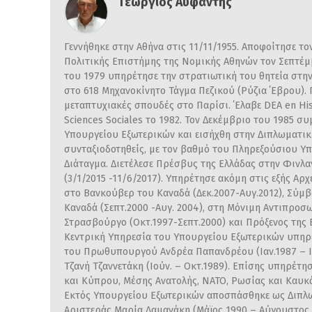
Γεώργιος Αϋφαντής
Γεννήθηκε στην Αθήνα στις 11/11/1955. Αποφοίτησε το
Πολιτικής Επιστήμης της Νομικής Αθηνών τον Σεπτέμβ
του 1979 υπηρέτησε την στρατιωτική του θητεία στη
στο 618 Μηχανοκίνητο Τάγμα Πεζικού (Ρύζια ΄Εβρου).
μεταπτυχιακές σπουδές στο Παρίσι. ΄Ελαβε DEA en Hist
Sciences Sociales το 1982. Τον Δεκέμβριο του 1985 
Υπουργείου Εξωτερικών και εισήχθη στην Διπλωματικ
συνταξιοδοτηθείς, με τον βαθμό του Πληρεξούσιου Υπο
Διάταγμα. Διετέλεσε Πρέσβυς της Ελλάδας στην Φινλαν
(3/1/2015 -11/6/2017). Υπηρέτησε ακόμη στις εξής Αρ
στο Βανκούβερ του Καναδά (Δεκ.2007-Αυγ.2012), Σύμ
Καναδά (Σεπτ.2000 -Αυγ. 2004), στη Μόνιμη Αντιπρο
Στρασβούργο (Οκτ.1997-Σεπτ.2000) και Πρόξενος της Ε
Κεντρική Υπηρεσία του Υπουργείου Εξωτερικών υπηρ
του Πρωθυπουργού Ανδρέα Παπανδρέου (Ιαν.1987 – Ι
Τζανή Τζαννετάκη (Ιούν. – Οκτ.1989). Επίσης υπηρέτη
και Κύπρου, Μέσης Ανατολής, ΝΑΤΟ, Ρωσίας και Καυκά
Εκτός Υπουργείου Εξωτερικών αποσπάσθηκε ως Διπλ
Αριστεράς Μαρία Δαμανάκη (Μάϊος 1990 – Αύγουστος 