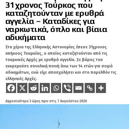
31χρονος Τούρκος που
ευρωπαϊκή έννομη τάξη, η οποία έχει
καταζητούνταν με ερυθρά
ενσωματώσει πλήρως το δίκαιο της θάλασσας
αγγελία – Καταδίκες για
στη νομολογία της, βάση και του χάρτη της
Σεβίλλης.
ναρκωτικά, όπλο και βίαια
αδικήματα
Μερικές ερωτήσεις κ. υπουργές
Στα χέρια της Ελληνικής Αστυνομίας έπεσε 31χρονος
Το ότι η Τουρκία επιβάλλει επ’ αόριστον
υπήκοος Τουρκίας, ο οποίος καταζητούνταν από τις
«ναυτική επιτήρηση» NAVTEX και πρακτικά
τουρκικές Αρχές με ερυθρά αγγελία. Σε βάρος του
καθορίζει πότε και πού κινείται η Ελλάδα στην
εκκρεμούσε συνολική ποινή άνω των 14 ετών για σειρά
περιοχή, καθιστά τη χώρα πιο ισχυρή, κύριε
αδικημάτων, ενώ είχε απασχολήσει και στο παρελθόν τις
ελληνικές Αρχές.
υπουργέ;
Το ότι η Τουρκία συνεχίζει να διεκδικεί το μισό
αιγαίο, από τον 25ο μεσημβρινό και ανατολικά,
Δημοσιεύτηκε
3 ώρες πριν
στις
7 Αυγούστου 2026
συνιστά επιτυχία ελληνικής στρατηγικής;
Το ότι μετά τα «ήρεμα νερά» και τη διακήρυξη
των Αθηνών βλέπουμε τη θεωρία της