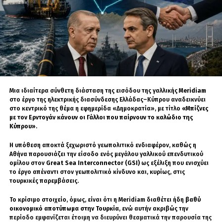
Μια ιδιαίτερα σύνθετη διάσταση της εισόδου της γαλλικής
Meridiam
στο έργο της ηλεκτρικής διασύνδεσης Ελλάδας–Κύπρου αναδεικνύει
στο κεντρικό της θέμα η εφημερίδα «Δημοκρατία», με τίτλο
«Μπίζνες
με τον Ερντογάν κάνουν οι Γάλλοι που παίρνουν το καλώδιο της
Κύπρου»
.
Η υπόθεση αποκτά ξεχωριστό γεωπολιτικό ενδιαφέρον, καθώς η
Αθήνα παρουσιάζει την είσοδο ενός μεγάλου γαλλικού επενδυτικού
ομίλου στον
Great Sea Interconnector (GSI)
ως εξέλιξη που ενισχύει
το έργο απέναντι στον γεωπολιτικό κίνδυνο και, κυρίως, στις
τουρκικές παρεμβάσεις.
Το κρίσιμο στοιχείο, όμως, είναι ότι η Meridiam διαθέτει ήδη
βαθύ
ΣΧΕΤΙΚΆ ΘΈΜΑΤΑ
οικονομικό αποτύπωμα στην Τουρκία
, ενώ αυτήν ακριβώς την
περίοδο εμφανίζεται έτοιμη να διευρύνει θεαματικά την παρουσία της