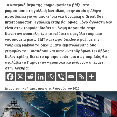
αποφασισμένη στα τηλεοπτικά παράθυρα και
διεθνούς αναζήτησής του.
Το κεντρικό θέμα της «Δημοκρατίας» βάζει στο
κάθε φορά στο πεδίο η Ελλάδα κάνει πίσω.
μικροσκόπιο τη γαλλική Meridiam, στην οποία η Αθήνα
Η σύλληψη εντάσσεται στις επιχειρήσεις που πραγματοποιούνται για
προσβλέπει για να αποκτήσει νέα δυναμική ο Great Sea
τον εντοπισμό προσώπων τα οποία καταζητούνται διεθνώς και
Με το «Χόρα», με το Σισμίκ, με τα Ίμια, με το
εντοπίζονται στην ελληνική επικράτεια, με την Υποδιεύθυνση
Interconnector. Η γαλλική εταιρεία, όμως, μόνο άγνωστη δεν
Oruc Reis, το μοτίβο παραμένει ίδιο,
Αντιμετώπισης Οργανωμένου Εγκλήματος Βορείου Ελλάδος να
είναι στην Τουρκία: διαθέτει μόνιμη παρουσία στην
μεγαλόστομες δηλώσεις στην Αθήνα,
αναλαμβάνει την εκτέλεση της ερυθράς αγγελίας στη Θεσσαλονίκη.
Κωνσταντινούπολη, έχει επενδύσει σε μεγάλα τουρκικά
υποχώρηση στην πράξη. Το είπε και ο κ.
νοσοκομεία μέσω ΣΔΙΤ και τώρα διεκδικεί μαζί με την
Γεραπετρίτης.
τουρκική Makyol τα δικαιώματα εκμετάλλευσης δύο
γεφυρών του Βοσπόρου και αυτοκινητοδρόμων. Ο Σάββας
Και τώρα, αντί να προλάβουμε μία νέα
Καλεντερίδης θέτει το κρίσιμο ερώτημα: πώς ακριβώς θα
τουρκική κλιμάκωση πριν αποκτήσει ακόμη
αναλάβει το Παρίσι τον «γεωπολιτικό κίνδυνο» απέναντι
και θεσμική υπόσταση (έστω εσωτερική),
στην Άγκυρα;
επιλέγουμε πάλι να παρακολουθούμε τις
εξελίξεις σαν θεατές, ελπίζοντας ότι κάπως θα
λυθούν τα προβλήματα.
Δημοσιεύτηκε
4 ώρες πριν
στις
7 Αυγούστου 2026