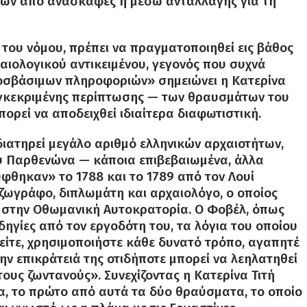
ων από ανασκαφές ή μέσω ανταλλαγής για τη
 του νόμου, πρέπει να πραγματοποιηθεί εις βάθος
αιολογικού αντικειμένου, γεγονός που συχνά
ροσβάσιμων πληροφοριών» σημειώνει η Κατερίνα
συγκεκριμένης περίπτωσης — των θραυσμάτων του
ρεί να αποδειχθεί ιδιαίτερα διαφωτιστική.
ιατηρεί μεγάλο αριθμό ελληνικών αρχαιοτήτων,
υ Παρθενώνα — κάποια επιβεβαιωμένα, άλλα
θηκαν» το 1788 και το 1789 από τον Λουί
ζωγράφο, διπλωμάτη και αρχαιολόγο, ο οποίος
ας στην Οθωμανική Αυτοκρατορία. Ο Φοβέλ, όπως
δηγίες από τον εργοδότη του, τα λόγια του οποίου
ορείτε, χρησιμοποιήστε κάθε δυνατό τρόπο, αγαπητέ
ην επικράτειά της οτιδήποτε μπορεί να λεηλατηθεί
τους ζωντανούς». Συνεχίζοντας η Κατερίνα Τιτή
α, το πρώτο από αυτά τα δύο θραύσματα, το οποίο