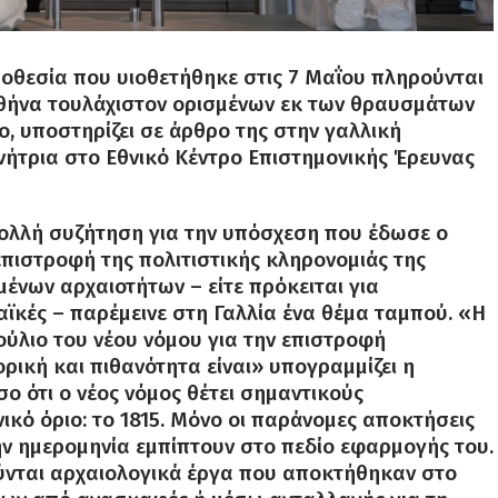
μοθεσία που υιοθετήθηκε στις 7 Μαΐου πληρούνται
Αθήνα τουλάχιστον ορισμένων εκ των θραυσμάτων
, υποστηρίζει σε άρθρο της στην γαλλική
νήτρια στο Εθνικό Κέντρο Επιστημονικής Έρευνας
 πολλή συζήτηση για την υπόσχεση που έδωσε ο
επιστροφή της πολιτιστικής κληρονομιάς της
ένων αρχαιοτήτων – είτε πρόκειται για
αϊκές – παρέμεινε στη Γαλλία ένα θέμα ταμπού. «Η
ούλιο του νέου νόμου για την επιστροφή
ρική και πιθανότητα είναι» υπογραμμίζει η
ο ότι ο νέος νόμος θέτει σημαντικούς
ικό όριο: το 1815. Μόνο οι παράνομες αποκτήσεις
ν ημερομηνία εμπίπτουν στο πεδίο εφαρμογής του.
ούνται αρχαιολογικά έργα που αποκτήθηκαν στο