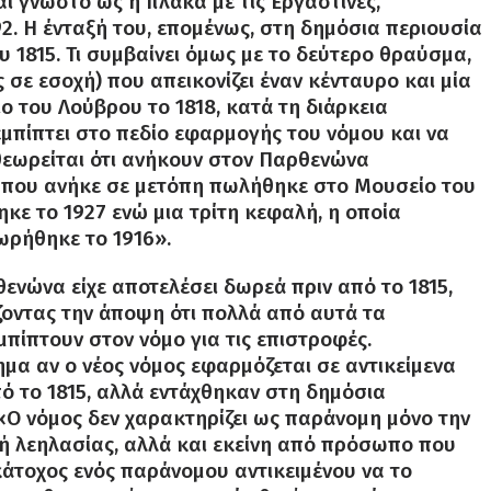
ι γνωστό ως η πλάκα με τις Εργαστίνες,
. Η ένταξή του, επομένως, στη δημόσια περιουσία
 1815. Τι συμβαίνει όμως με το δεύτερο θραύσμα,
ε εσοχή) που απεικονίζει έναν κένταυρο και μία
 του Λούβρου το 1818, κατά τη διάρκεια
μπίπτει στο πεδίο εφαρμογής του νόμου και να
εωρείται ότι ανήκουν στον Παρθενώνα
που ανήκε σε μετόπη πωλήθηκε στο Μουσείο του
ε το 1927 ενώ μια τρίτη κεφαλή, η οποία
ωρήθηκε το 1916».
νώνα είχε αποτελέσει δωρεά πριν από το 1815,
ζοντας την άποψη ότι πολλά από αυτά τα
πίπτουν στον νόμο για τις επιστροφές.
τημα αν ο νέος νόμος εφαρμόζεται σε αντικείμενα
ό το 1815, αλλά εντάχθηκαν στη δημόσια
«Ο νόμος δεν χαρακτηρίζει ως παράνομη μόνο την
ή λεηλασίας, αλλά και εκείνη από πρόσωπο που
κάτοχος ενός παράνομου αντικειμένου να το