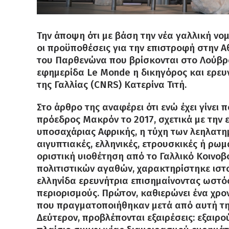
Την άποψη ότι με βάση την νέα γαλλική νο
οι προϋποθέσεις για την επιστροφή στην 
του Παρθενώνα που βρίσκονται στο Λούβρο
εφημερίδα Le Monde η δικηγόρος και ερευ
της Γαλλίας (CNRS) Κατερίνα Τιτή.
Στο άρθρο της αναφέρει ότι ενώ έχει γίνει
πρόεδρος Μακρόν το 2017, σχετικά με την 
υποσαχάριας Αφρικής, η τύχη των λεηλατημ
αιγυπτιακές, ελληνικές, ετρουσκικές ή ρωμ
οριστική υιοθέτηση από το Γαλλικό Κοινοβ
πολιτιστικών αγαθών, χαρακτηρίστηκε ιστο
ελληνίδα ερευνήτρια επισημαίνοντας ωστόσ
περιορισμούς. Πρώτον, καθιερώνει ένα χρον
που πραγματοποιήθηκαν μετά από αυτή τη
Δεύτερον, προβλέπονται εξαιρέσεις: εξαιρ