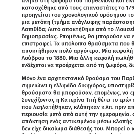
ανήκει στη ζωφόρο του Παρθενώνα και είνα
κατασχέθηκε από τους επαναστάτες το 1792
προηγείται του χρονολογικού ορόσημου του
μια μετόπη (τμήμα ανάγλυφης παράστασης σ
Λαπιθίδα; Αυτό αποκτήθηκε από το Μουσείο
δημοπρασίας. Επομένως, θα μπορούσε να ε
επιστραφεί. Τα υπόλοιπα θραύσματα που θ
αποκτήθηκαν πολύ αργότερα. Μία κεφαλή 
Λούβρου το 1880. Μια άλλη κεφαλή πωλήθηκ
ενδέχεται να προέρχεται από τη ζωφόρο, δ
Μόνο ένα αρχιτεκτονικό θραύσμα του Παρθε
σημειώνει η ελληνίδα δικηγόρος, υποστηρί
θραύσματα θα μπορούσαν, επομένως, να εμ
Συνεχίζοντας η Κατερίνα Τιτή θέτει το ερώ
που λεηλατήθηκαν, κλάπηκαν κ.λπ. πριν απ
περιουσία μετά από αυτή την ημερομηνία. 
απόκτηση ενός αντικειμένου μέσω κλοπής 
δεν είχε δικαίωμα διάθεσής του. Μπορεί ο 