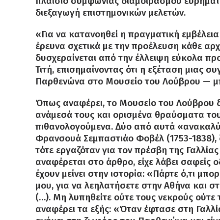
πλαίσιο συμφωνίας διαμοιρασμού ευρημάτ
διεξαγωγή επιστημονικών μελετών.
«Για να κατανοηθεί η πραγματική εμβέλεια
έρευνα σχετικά με την προέλευση κάθε αρχ
δυσχεραίνεται από την έλλειψη εύκολα π
Τιτή, επισημαίνοντας ότι η εξέταση μιας 
Παρθενώνα στο Μουσείο του Λούβρου — μπο
Όπως αναφέρει, το Μουσείο του Λούβρου δ
ανάμεσά τους και ορισμένα θραύσματα το
πιθανολογούμενα. Δύο από αυτά «ανακαλύφ
Φρανσουά Σεμπαστιάο Φοβέλ (1753-1838), 
τότε εργαζόταν για τον πρέσβη της Γαλλί
αναφέρεται στο άρθρο, είχε λάβει σαφείς ο
έχουν μείνει στην ιστορία: «Πάρτε ό,τι μπ
μου, για να λεηλατήσετε στην Αθήνα και στ
(…). Μη λυπηθείτε ούτε τους νεκρούς ούτε 
αναφέρει τα εξής: «Όταν έφτασε στη Γαλλί