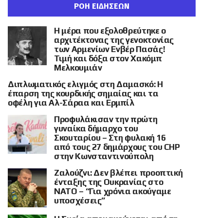
ΡΟΗ ΕΙΔΗΣΕΩΝ
Η μέρα που εξολοθρεύτηκε ο
αρχιτέκτονας της γενοκτονίας
των Αρμενίων Ενβέρ Πασάς!
Τιμή και δόξα στον Χακόμπ
Μελκουμιάν
Διπλωματικός ελιγμός στη Δαμασκό: Η
έπαρση της κουρδικής σημαίας και τα
οφέλη για Αλ-Σάραα και Ερμπίλ
Προφυλάκισαν την πρώτη
γυναίκα δήμαρχο του
Σκουταρίου – Στη φυλακή 16
από τους 27 δημάρχους του CHP
στην Κωνσταντινούπολη
Ζαλούζνι: Δεν βλέπει προοπτική
ένταξης της Ουκρανίας στο
ΝΑΤΟ – “Για χρόνια ακούγαμε
υποσχέσεις”