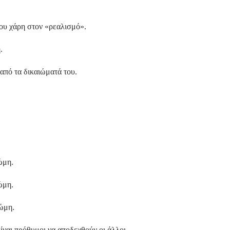
του χάρη στον «ρεαλισμό».
.
από τα δικαιώματά του.
ώμη.
ώμη.
νώμη.
ίναι πρόθυμοι να αποδεχθούν οι άλλοι.