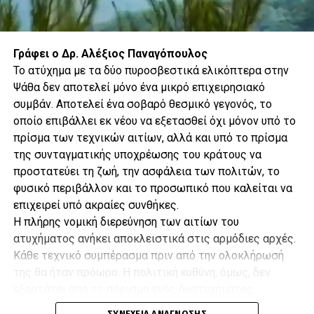
Η φθηνή πίστωση, η υπερκατανάλωση, ο
εύκολος δανεισμός και η ψευδαίσθηση μιας
Γράφει ο Δρ. Αλέξιος Παναγόπουλος
αέναης ευημερίας δημιούργησαν την
Το ατύχημα με τα δύο πυροσβεστικά ελικόπτερα στην
εντύπωση μιας κοινωνίας που δήθεν προόδευε.
Ψάθα δεν αποτελεί μόνο ένα μικρό επιχειρησιακό
Στην πραγματικότητα όμως η παραγωγική
συμβάν. Αποτελεί ένα σοβαρό θεσμικό γεγονός, το
βάση συρρικνωνόταν, η δημογραφική κρίση
οποίο επιβάλλει εκ νέου να εξετασθεί όχι μόνον υπό το
επιδεινωνόταν και η κοινωνική συνοχή
Γιάφκες, πλαστές ταυτότητες
πρίσμα των τεχνικών αιτίων, αλλά και υπό το πρίσμα
αποδυναμωνόταν πολύ επικίνδυνα.
της συνταγματικής υποχρέωσης του κράτους να
και παρακολουθήσεις
προστατεύει τη ζωή, την ασφάλεια των πολιτών, το
Η Ελλάδα εισήλθε στην εποχή της
φυσικό περιβάλλον και το προσωπικό που καλείται να
κατανάλωσης χωρίς να έχει προηγουμένως
Οι τουρκικές υπηρεσίες υποστηρίζουν ότι ο Καρατεπέ
επιχειρεί υπό ακραίες συνθήκες.
χρησιμοποιούσε πλαστές ταυτότητες και τηλεφωνικές συνδέσεις που
ολοκληρώσει την οικοδόμηση μιας
είχαν εκδοθεί στο όνομα άλλων προσώπων, προκειμένου να
Η πλήρης νομική διερεύνηση των αιτίων του
ανταγωνιστικής παραγωγικής οικονομίας. Το
αποφεύγει τον εντοπισμό του.
ατυχήματος ανήκει αποκλειστικά στις αρμόδιες αρχές.
αποτέλεσμα ήταν η δημιουργία μιας
Κάθε τεχνικό συμπέρασμα πριν από την ολοκλήρωσή
Παράλληλα, οι αστυνομικές υπηρεσίες έθεσαν υπό διακριτική
επίπλαστης και χρονικά περιορισμένης
παρακολούθηση δύο διαφορετικές γιάφκες στην ίδια γειτονιά του
της θα ήταν πρόωρο. Η πολιτική ευθύνη, όμως, δεν
ευημερίας χωρίς τα πραγματικά θεμέλια.
Αφιόν Καραχισάρ.
εξαρτάται από το πόρισμα ενός δυστυχήματος.
Κρίνεται από τον βαθμό προετοιμασίας, τον
Η απουσία βιοηθικής και βιοπολιτικής
Όταν ο καταζητούμενος μετακινήθηκε σε τρίτη κρυψώνα, δόθηκε η
ΣΥΝΈΧΕΙΑ ΑΝΆΓΝΩΣΗΣ