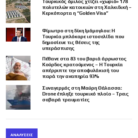
Ευρωπαϊκές ανησυχίες και γερμανικές
Τουρκικός όμιλος χτίζει «χωριό» 178
πολυτελών κατοικιών στη Χαλκιδική –
εκτιμήσεις για ευρύτερη συμμαχία
Κερκόπορτα η “Golden Visa”
Παράλληλα με τις ΗΠΑ, και ευρωπαϊκές
πρωτεύουσες εμφανίζονται προβληματισμένες,
Φίμωτρο στη δίκη Ιμάμογλου: Η
Τουρκία μπλόκαρε ιστοσελίδα που
σύμφωνα με τα τουρκικά ΜΜΕ. Σε εσωτερικές
δημοσίευε τις θέσεις της
εκθέσεις γερμανικών πηγών ασφαλείας,
υπεράσπισης
καταγράφεται αυξημένη κινητικότητα στις
Πέθανε στα 83 του βαριά άρρωστος
στρατιωτικές επαφές Άγκυρας και Καίρου, ενώ
Κούρδος κρατούμενος – Η Τουρκία
δεν αποκλείεται η προοπτική μιας ευρύτερης
απέρριπτε την αποφυλάκισή του
πολυμερούς στρατιωτικής συνεργασίας που
παρά την αναπηρία 93%
θα υπερβαίνει τα διμερή όρια.
Συναγερμός στη Μαύρη Θάλασσα:
Drone έπληξε τουρκικό πλοίο – Τρεις
Σενάρια για «Αραβο-Ισλαμική Στρατιωτική
σοβαρά τραυματίες
Συμμαχία»
Δυτικές αναλύσεις εξετάζουν το ενδεχόμενο
δημιουργίας νέου περιφερειακού
στρατιωτικού μπλοκ.
ΑΝΑΛΎΣΕΙΣ