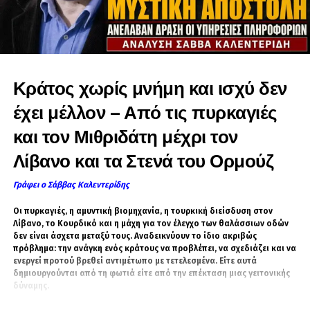
συνδέονται με ευρύτερες συζητήσεις στον
τομέα της ασφάλειας, σε ένα περιβάλλον
αυξημένων περιφερειακών εντάσεων, χωρίς
ωστόσο να υπάρχει επίσημη επιβεβαίωση για
Κράτος χωρίς μνήμη και ισχύ δεν
οριστικές συμφωνίες.
έχει μέλλον – Από τις πυρκαγιές
Αναδιαμόρφωση ισορροπιών στην Ανατολική
Μεσόγειο
και τον Μιθριδάτη μέχρι τον
Λίβανο και τα Στενά του Ορμούζ
Η νέα φερόμενη δυναμική στις σχέσεις
Τουρκίας και Αιγύπτου επηρεάζει ευρύτερα την
Γράφει ο Σάββας Καλεντερίδης
ανατολική Μεσόγειο, με το Ισραήλ, την Ελλάδα
και την Κυπριακή Δημοκρατία να
Οι πυρκαγιές, η αμυντική βιομηχανία, η τουρκική διείσδυση στον
παρακολουθούν στενά τις εξελίξεις. Αναλυτές
Λίβανο, το Κουρδικό και η μάχη για τον έλεγχο των θαλάσσιων οδών
δεν είναι άσχετα μεταξύ τους. Αναδεικνύουν το ίδιο ακριβώς
εκτιμούν ότι μια περαιτέρω εμβάθυνση της
πρόβλημα: την ανάγκη ενός κράτους να προβλέπει, να σχεδιάζει και να
συνεργασίας θα μπορούσε να μεταβάλει
ενεργεί προτού βρεθεί αντιμέτωπο με τετελεσμένα. Είτε αυτά
ουσιαστικά τις ισορροπίες ισχύος στην
δημιουργούνται από τη φωτιά είτε από την επέκταση μιας γειτονικής
δύναμης.
περιοχή, ιδίως στους τομείς της ενέργειας και
της ασφάλειας.