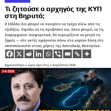
Το πλέον εντυπωσιακό στοιχείο των αναφορών
Τι ζητούσε ο αρχηγός της ΚΥΠ
αφορά την πιθανότητα διαμόρφωσης μιας
στη Βηρυτό;
«Αραβο-Ισλαμικής Στρατιωτικής Συμμαχίας»,
με πιθανή συμμετοχή χωρών, όπως το
Η Ελλάδα δεν μπορεί να συνεχίσει να τρέχει πίσω από τις
Πακιστάν και η Σαουδική Αραβία. Αν και δεν
εξελίξεις. Οφείλει να τις προβλέπει και, όπου μπορεί, να τις
υπάρχει επίσημη επιβεβαίωση, η συγκεκριμένη
διαμορφώνει. Διαφορετικά, θα περιορίζεται να μετρά τις
προοπτική έχει προκαλέσει -σύμφωνα με τις
ζημιές — είτε αυτές αφήνονται πάνω στα καμένα δάση είτε
αποτυπώνονται στους χάρτες της Ανατολικής Μεσογείου.
τουρκικές αναλύσεις- έντονη ανησυχία σε
δυτικές πρωτεύουσες, λόγω των πιθανών
γεωστρατηγικών ανατροπών που θα
μπορούσε να επιφέρει.
Δημοσιεύτηκε
4 ώρες πριν
στις
4 Αυγούστου 2026
Ενδιαφέρον για τουρκικά συστήματα
αεράμυνας από την Αίγυπτο
Σύμφωνα με διαρροές, η Αίγυπτος εξετάζει
σοβαρά την προμήθεια προηγμένων
συστημάτων αεράμυνας τουρκικής
παραγωγής. Οι επαφές αυτές φέρονται να