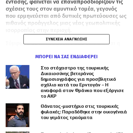
έντασης, φαίνεται να επαναπροσδιορίζουν τις
σχέσεις τους στον αμυντικό τομέα, γεγονός
που ερμηνεύεται από δυτικές πρωτεύουσες ως
πιθανός προάγγελος μιας νέας γεωπολιτικής
ισορροπίας στην περιοχή.
ΣΥΝΈΧΕΙΑ ΑΝΆΓΝΩΣΗΣ
Σύμφωνα με πληροφορίες που επικαλείται η
εφημερίδα «Ράι αλ-Γιουμ», με έδρα την
ΜΠΟΡΕΊ ΝΑ ΣΑΣ ΕΝΔΙΑΦΈΡΕΙ
Ιορδανία, η Ουάσιγκτον απέστειλε επείγουσες
οδηγίες σε διπλωματικές αποστολές σε
Στο στόχαστρο της τουρκικής
Άγκυρα και Κάιρο, ζητώντας λεπτομερή
Δικαιοσύνης βετεράνος
ενημέρωση για τη φύση των στρατιωτικών
δημοσιογράφος για προσβλητικό
σχόλιο κατά του Ερντογάν – Η
επαφών. Οι αμερικανικές υπηρεσίες φέρονται
αναφορά στον Φράνκο που εξόργισε
να έχουν εντοπίσει σημαντική αύξηση στις
το AKP
συνομιλίες μεταξύ των υπουργείων Άμυνας
Θάνατος-μυστήριο στις τουρκικές
των δύο χωρών, γεγονός που έχει προκαλέσει
φυλακές: Παραδόθηκε στην οικογένειά
ανησυχία για τις προθέσεις της συνεργασίας
του γεμάτος τραύματα
αυτής.