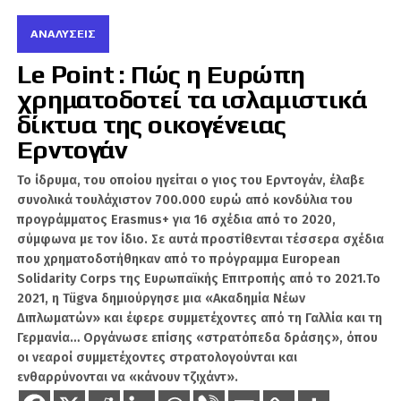
ΓΑΛΆΖΙΑ ΠΑΤΡΊΔΑ
ΑΝΑΛΎΣΕΙΣ
ΓΙΏΡΓΟΣ ΓΕΡΑΠΕΤΡΊΤΗΣ
Le Point : Πώς η Ευρώπη
ΕΛΛΆΔΑ
ΚΎΠΡΟΣ
ΤΟΥΡΚΊΑ
χρηματοδοτεί τα ισλαμιστικά
ΧΑΚΆΝ ΦΙΝΤΆΝ
δίκτυα της οικογένειας
Ερντογάν
ΧΑΚ
Το ίδρυμα, του οποίου ηγείται ο γιος του Ερντογάν, έλαβε
συνολικά τουλάχιστον 700.000 ευρώ από κονδύλια του
προγράμματος Erasmus+ για 16 σχέδια από το 2020,
Είναι ο άγνωστος Χ, αλλά φυσικό πρόσωπο που
σύμφωνα με τον ίδιο. Σε αυτά προστίθενται τέσσερα σχέδια
βοηθάει στην παραγωγή ειδήσεων στο Geopolitico.gr,
που χρηματοδοτήθηκαν από το πρόγραμμα European
αλλά και τη δημιουργία βίντεο στο κανάλι του Σάββα
Solidarity Corps της Ευρωπαϊκής Επιτροπής από το 2021.Το
Καλεντερίδη. Πολλοί τον χαρακτηρίζουν ως ανθρώπινο
2021, η Tügva δημιούργησε μια «Ακαδημία Νέων
αλγόριθμο λόγω του όγκου των δεδομένων και
Διπλωματών» και έφερε συμμετέχοντες από τη Γαλλία και τη
πληροφοριών που αφομοιώνει καθημερινώς. Είναι
καταδρομέας με ειδικότητα Χειριστή Ασυρμάτων
Γερμανία… Οργάνωσε επίσης «στρατόπεδα δράσης», όπου
Μέσων.
οι νεαροί συμμετέχοντες στρατολογούνται και
ενθαρρύνονται να «κάνουν τζιχάντ».