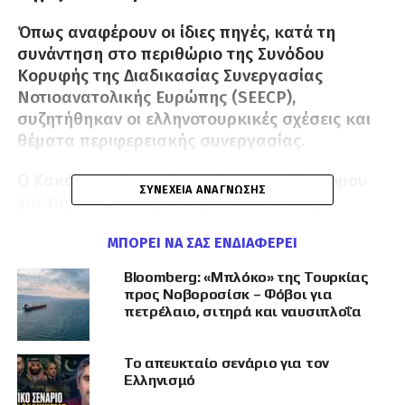
Όπως αναφέρουν οι ίδιες πηγές, κατά τη
συνάντηση στο περιθώριο της Συνόδου
Κορυφής της Διαδικασίας Συνεργασίας
Νοτιοανατολικής Ευρώπης (SEECP),
συζητήθηκαν οι ελληνοτουρκικές σχέσεις και
θέματα περιφερειακής συνεργασίας.
Ο Χακάν Φιντάν ανέφερε ότι το σχέδιο νόμου
ΣΥΝΈΧΕΙΑ ΑΝΆΓΝΩΣΗΣ
για τις Θαλάσσιες Ζώνες Δικαιοδοσίας
αποτελεί εθνική νομοθετική ρύθμιση και
ΜΠΟΡΕΊ ΝΑ ΣΑΣ ΕΝΔΙΑΦΈΡΕΙ
υποστήριξε ότι η Τουρκία είναι χώρα που
«σέβεται το διεθνές δίκαιο και τις σχέσεις
Bloomberg: «Μπλόκο» της Τουρκίας
καλής γειτονίας». Παράλληλα, ανέφερε ότι η
προς Νοβοροσίσκ – Φόβοι για
Άγκυρα αναμένει τον ίδιο σεβασμό από τους
πετρέλαιο, σιτηρά και ναυσιπλοΐα
γείτονές της.
Το απευκταίο σενάριο για τον
Σύμφωνα με τις τουρκικές πηγές, ο Τούρκος
Ελληνισμό
Yπουργός εξέφρασε επίσης
δυσφορία για