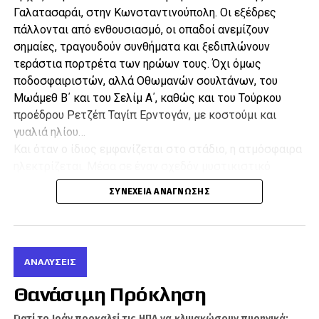
Γαλατασαράι, στην Κωνσταντινούπολη. Οι εξέδρες
πάλλονται από ενθουσιασμό, οι οπαδοί ανεμίζουν
σημαίες, τραγουδούν συνθήματα και ξεδιπλώνουν
τεράστια πορτρέτα των ηρώων τους. Όχι όμως
ποδοσφαιριστών, αλλά Οθωμανών σουλτάνων, του
Μωάμεθ Β΄ και του Σελίμ Α΄, καθώς και του Τούρκου
προέδρου Ρετζέπ Ταγίπ Ερντογάν, με κοστούμι και
γυαλιά ηλίου…
Και όταν ο ίδιος εμφανίζεται στο στάδιο, η ατμόσφαιρα
ηλεκτρίζεται. Μέσα σε έναν σχεδόν μυστικιστικό
ενθουσιασμό και μια προσωπολατρία αντάξια των
ΣΥΝΈΧΕΙΑ ΑΝΆΓΝΩΣΗΣ
σατραπών της Κεντρικής Ασίας, ο «Ρέις» σφίγγει χέρια,
χαιρετά τους οπαδούς του με μια αργή κίνηση, ενώ από
τα μεγάφωνα αντηχούν αποσπάσματα από τις ομιλίες
του. «Στέκομαι περήφανα στο πλευρό αυτής της
ΑΝΑΛΎΣΕΙΣ
νεολαίας, μαζί με τους σουλτάνους». Στη συνέχεια
απευθύνεται στο κοινό του για περίπου μισή ώρα.
Θανάσιμη Πρόκληση
Μια «ευσεβής γενιά»
Γιατί το Ιράν προκαλεί τις ΗΠΑ να κλιμακώσουν πυρηνικά;