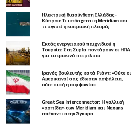
δηλώσεις που, όπως είπε, βασίζονται σε ελλιπή
πληροφόρηση σχετικά με το περιεχόμενο του
Ηλεκτρική διασύνδεση Ελλάδας-
νομοσχεδίου και ενδέχεται να επηρεάσουν
Κύπρου: Τι υπόσχεται η Meridiam και
αρνητικά τις διμερείς σχέσεις, ζητώντας πιο
τι αγνοεί η κυπριακή πλευρά;
υπεύθυνη στάση στο συγκεκριμένο ζήτημα.
Εκτός ενεργειακού παιχνιδιού η
Ο Χακάν Φιντάν ανέφερε ακόμη ότι η
Τουρκία: Στη Συρία ποντάρουν οι ΗΠΑ
Ανατολική Μεσόγειος πρέπει να αποτελεί πεδίο
για το ιρακινό πετρέλαιο
συνεργασίας και όχι κλιμάκωσης,
υποστηρίζοντας ότι θα πρέπει να
Ιρανός βουλευτής κατά Ριάντ: «Ούτε οι
αποφεύγονται βήματα που θα μπορούσαν να
Αμερικανοί σας έδωσαν ασφάλεια,
στραφούν κατά της Τουρκίας και να βλάψουν
ούτε αυτή η συμφωνία»
την περιφερειακή σταθερότητα.
Great Sea Interconnector: Η γαλλική
Πηγή: ΚΥΠΕ
«ασπίδα» των Meridiam και Nexans
απέναντι στην Άγκυρα
ΣΧΕΤΙΚΆ ΘΈΜΑΤΑ
ΑΙΓΑΊΟ