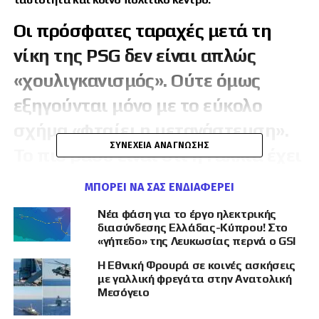
Ο
ι πρόσφατες ταραχές μετά τη
νίκη της PSG δεν είναι απλώς
«χουλιγκανισμός». Ούτε όμως
εξηγούνται μόνο με το εύκολο
σχήμα «φταίει η μετανάστευση».
ΣΥΝΈΧΕΙΑ ΑΝΆΓΝΩΣΗΣ
Το πιο βαθύ είναι ότι η Γαλλία έχει
μπει σε κατάσταση
κοινωνικού
ΜΠΟΡΕΊ ΝΑ ΣΑΣ ΕΝΔΙΑΦΈΡΕΙ
κατακερματισμού
, όπου μεγάλα
Νέα φάση για το έργο ηλεκτρικής
τμήματα του πληθυσμού δεν
διασύνδεσης Ελλάδας-Κύπρου! Στο
«γήπεδο» της Λευκωσίας περνά ο GSI
βιώνουν πλέον το κράτος ως κοινή
Η Εθνική Φρουρά σε κοινές ασκήσεις
πατρίδα, αλλά ως ξένη εξουσία,
με γαλλική φρεγάτα στην Ανατολική
Μεσόγειο
κατασταλτικό μηχανισμό ή