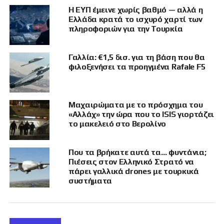
αντίπαλο σύμβολο.
Η ΕΥΠ έμεινε χωρίς βαθμό — αλλά η
Ελλάδα κρατά το ισχυρό χαρτί των
Στα γεγονότα του 2026, οι διεθνείς αναφορές
πληροφοριών για την Τουρκία
μιλούν για εκατοντάδες συλλήψεις μετά τους
πανηγυρισμούς της PSG, με επεισόδια σε
Γαλλία: €1,5 δισ. για τη βάση που θα
Παρίσι και άλλες πόλεις, τραυματισμούς
φιλοξενήσει τα προηγμένα Rafale F5
αστυνομικών, βανδαλισμούς, φωτιές και
επιθέσεις σε σημεία δημόσιας τάξης. Οι
αριθμοί διαφέρουν ανά πηγή και χρονική
Μαχαιρώματα με το πρόσχημα του
στιγμή, αλλά η τάξη μεγέθους είναι σαφής: δεν
«Αλλάχ» την ώρα που το ISIS γιορτάζει
πρόκειται για μεμονωμένο επεισόδιο, αλλά για
το μακελειό στο Βερολίνο
επαναλαμβανόμενο μοτίβο αστικής έκρηξης.
Που τα βρήκατε αυτά τα… φυντάνια;
Πιέσεις στον Ελληνικό Στρατό να
πάρει γαλλικά drones με τουρκικά
συστήματα