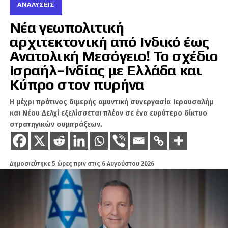
ΑΝΑΛΎΣΕΙΣ
Νέα γεωπολιτική
αρχιτεκτονική από Ινδικό έως
Ανατολική Μεσόγειο! Το σχέδιο
Σε άρθρο που δημοσιεύθηκε στις Ανιχνεύσεις
Ισραήλ–Ινδίας με Ελλάδα και
τοποθετείται το γεγονός σε ένα σχήμα
Κύπρο στον πυρήνα
«κοινωνίας υπό διάλυση»: η νίκη της PSG
παρουσιάζεται ως αφορμή για βίαιες
Η μέχρι πρότινος διμερής αμυντική συνεργασία Ιερουσαλήμ
εκδηλώσεις σε πολλές πόλεις, ενώ η ανάλυση
και Νέου Δελχί εξελίσσεται πλέον σε ένα ευρύτερο δίκτυο
επιμένει ότι το πρόβλημα δεν είναι μόνο η
στρατηγικών συμπράξεων.
δημόσια ασφάλεια, αλλά η αποσάθρωση της
κοινωνικής συνοχής, η κρίση ταυτότητας και η
αδυναμία του γαλλικού κράτους να επιβάλει
Δημοσιεύτηκε
5 ώρες πριν
στις
6 Αυγούστου 2026
κοινό νόμο χωρίς να φαίνεται είτε αδύναμο είτε
αυταρχικό.
Η μεγάλη σύγκρουση είναι ανάμεσα σε δύο
ερμηνείες. Η πρώτη, τύπου Merchet/de