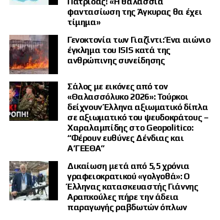
Πατρίδας! «Η θαλάσσια
φαντασίωση της Άγκυρας θα έχει
τίμημα»
Γενοκτονία των Γιαζίντι: Ένα αιώνιο
έγκλημα του ISIS κατά της
ανθρώπινης συνείδησης
Δηλαδή, δεν έχουμε πια μια κοινωνία που
Σάλος με εικόνες από τον
αφομοιώνει, ενσωματώνει, δημιουργεί κοινό
«Θαλασσόλυκο 2026»: Τούρκοι
πολιτικό άνθρωπο. Έχουμε ομάδες που
δείχνουν Έλληνα αξιωματικό δίπλα
σε αξιωματικό του ψευδοκράτους –
συνυπάρχουν γεωγραφικά, αλλά όχι αξιακά.
Χαραλαμπίδης στο Geopolitico:
Μιλούν την ίδια γλώσσα, αλλά δεν
“Φέρουν ευθύνες Δένδιας και
συμμετέχουν στον ίδιο συμβολικό κόσμο.
Α’ΓΕΕΘΑ”
Κατοικούν στο ίδιο κράτος, αλλά δεν νιώθουν
ότι ανήκουν στην ίδια ιστορική κοινότητα.
Δικαίωση μετά από 5,5 χρόνια
γραφειοκρατικού «γολγοθά»: Ο
Αυτό εξηγεί γιατί κάθε αφορμή μπορεί να γίνει
Έλληνας κατασκευαστής Γιάννης
Αραπκούλες πήρε την άδεια
πυρκαγιά: ένας θάνατος από αστυνομικό, ένας
παραγωγής ραβδωτών όπλων
ποδοσφαιρικός αγώνας, μια πολιτική