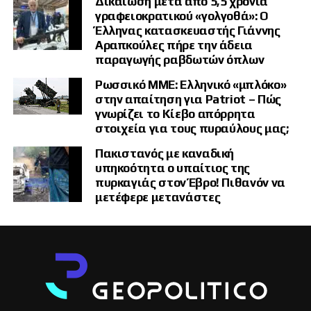
Δικαίωση μετά από 5,5 χρόνια
γραφειοκρατικού «γολγοθά»: Ο
Έλληνας κατασκευαστής Γιάννης
Αραπκούλες πήρε την άδεια
παραγωγής ραβδωτών όπλων
Ρωσσικό ΜΜΕ: Ελληνικό «μπλόκο»
στην απαίτηση για Patriot – Πώς
γνωρίζει το Κίεβο απόρρητα
στοιχεία για τους πυραύλους μας;
Πακιστανός με καναδική
υπηκοότητα ο υπαίτιος της
πυρκαγιάς στον Έβρο! Πιθανόν να
μετέφερε μετανάστες