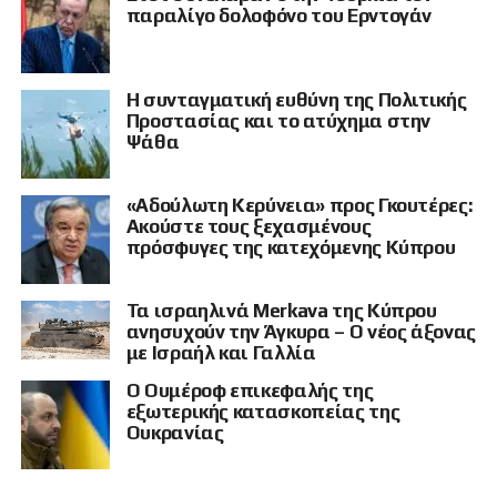
παραλίγο δολοφόνο του Ερντογάν
Η συνταγματική ευθύνη της Πολιτικής
Προστασίας και το ατύχημα στην
Ψάθα
«Αδούλωτη Κερύνεια» προς Γκουτέρες:
Ακούστε τους ξεχασμένους
πρόσφυγες της κατεχόμενης Κύπρου
Τα ισραηλινά Merkava της Κύπρου
ανησυχούν την Άγκυρα – Ο νέος άξονας
με Ισραήλ και Γαλλία
Ο Ουμέροφ επικεφαλής της
εξωτερικής κατασκοπείας της
Ουκρανίας