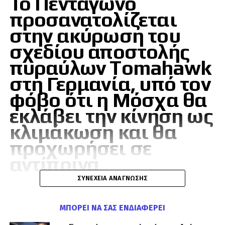
Το Πεντάγωνο
προσανατολίζεται
στην ακύρωση του
σχεδίου αποστολής
πυραύλων Tomahawk
στη Γερμανία, υπό τον
φόβο ότι η Μόσχα θα
εκλάβει την κίνηση ως
κλιμάκωση και θα
προχωρήσει σε
αντίποινα
ΣΥΝΈΧΕΙΑ ΑΝΆΓΝΩΣΗΣ
Το Πεντάγωνο αναμένεται ότι θα ακυρώσει ένα
ΜΠΟΡΕΊ ΝΑ ΣΑΣ ΕΝΔΙΑΦΈΡΕΙ
σχέδιο για την αποστολή πυραύλων Tomahawk