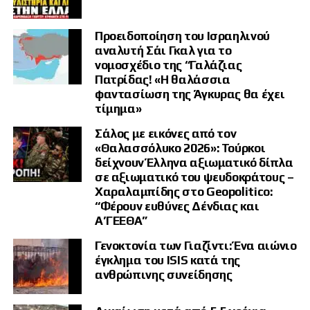
Προειδοποίηση του Ισραηλινού
αναλυτή Σάι Γκαλ για το
νομοσχέδιο της “Γαλάζιας
Πατρίδας! «Η θαλάσσια
φαντασίωση της Άγκυρας θα έχει
τίμημα»
Σάλος με εικόνες από τον
«Θαλασσόλυκο 2026»: Τούρκοι
δείχνουν Έλληνα αξιωματικό δίπλα
σε αξιωματικό του ψευδοκράτους –
Χαραλαμπίδης στο Geopolitico:
“Φέρουν ευθύνες Δένδιας και
Α’ΓΕΕΘΑ”
Γενοκτονία των Γιαζίντι: Ένα αιώνιο
έγκλημα του ISIS κατά της
ανθρώπινης συνείδησης