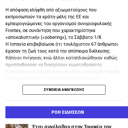
Η απόφαση ελήφθη από αξιωματούχους που
εκπροσωπούν τα κράτη-μέλη της ΕΕ και
εμπειρογνώμονες του οργανισμού συνοριοφυλακής
Frontex, σε συνάντηση που χαρακτηρίστηκε
«αποκαλυπτική» («sobering»), το Σάββατο 1/8.
Η Ισπανία επιβεβαίωσε ότι τουλάχιστον 67 άνθρωποι
έχασαν τη ζωή τους κατά την απόπειρα διέλευσης.
Κάποιοι πνίγηκαν, ενώ άλλοι καταπλακώθηκαν καθώς
προσπαθούσαν να διασχίσουν κυματοθραύστη.
Η απόφαση για τη σύγκληση συνόδου υπουργών ελήφθη
ομόφωνα, καθώς οι ηγέτες της ΕΕ επιδιώκουν να
θεραπεύσουν τις διαφωνίες εντός της Ένωσης και να
ΣΥΝΈΧΕΙΑ ΑΝΆΓΝΩΣΗΣ
αποκαταστήσουν μια ενιαία προσέγγιση στο
μεταναστευτικό.
ΡΟΗ ΕΙΔΗΣΕΩΝ
Έτσι συνέλαβαν στην Τουρκία τον