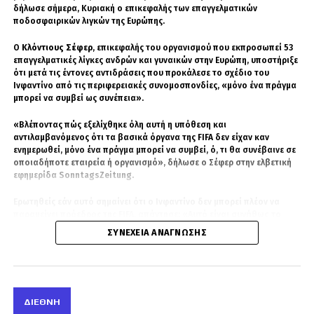
δήλωσε σήμερα, Κυριακή ο επικεφαλής των επαγγελματικών
ποδοσφαιρικών λιγκών της Ευρώπης.
Ο
Κλόντιους Σέφερ
, επικεφαλής του οργανισμού που εκπροσωπεί 53
επαγγελματικές λίγκες ανδρών και γυναικών στην Ευρώπη, υποστήριξε
ότι μετά τις έντονες αντιδράσεις που προκάλεσε το σχέδιο του
Ινφαντίνο από τις περιφερειακές συνομοσπονδίες, «μόνο ένα πράγμα
μπορεί να συμβεί ως συνέπεια».
«Βλέποντας πώς εξελίχθηκε όλη αυτή η υπόθεση και
αντιλαμβανόμενος ότι τα βασικά όργανα της FIFA δεν είχαν καν
ενημερωθεί, μόνο ένα πράγμα μπορεί να συμβεί, ό, τι θα συνέβαινε σε
οποιαδήποτε εταιρεία ή οργανισμό», δήλωσε ο Σέφερ στην ελβετική
εφημερίδα SonntagsZeitung.
Ερωτηθείς εάν αυτό σημαίνει ότι ο Ινφαντίνο δεν μπορεί πλέον να
παραμείνει πρόεδρος της FIFA, απάντησε:
«Αυτό είναι συνήθως το
αποτέλεσμα όταν κάποιος σε μια εταιρεία προωθεί μια τόσο
ΣΥΝΈΧΕΙΑ ΑΝΆΓΝΩΣΗΣ
σημαντική επιχειρηματική συμφωνία χωρίς να το γνωρίζει κανείς»
.
Ο Ινφαντίνο ανακοίνωσε την Παρασκευή ότι η FIFA εγκατέλειψε το
συγκεκριμένο σχέδιο, έπειτα από το κύμα αντιδράσεων που
προκάλεσε.
ΔΙΕΘΝΉ