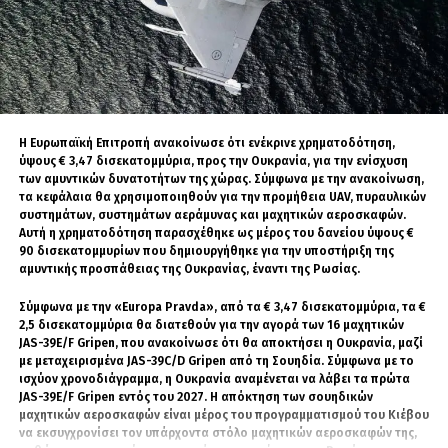
γεγονός ότι ο πρόεδρος ενήργησε εντελώς μόνος του σε αυτή την
υπόθεση», κατέληξε.
kathimerini.gr
Η Ευρωπαϊκή Επιτροπή ανακοίνωσε ότι ενέκρινε χρηματοδότηση,
ύψους € 3,47 δισεκατομμύρια, προς την Ουκρανία, για την ενίσχυση
των αμυντικών δυνατοτήτων της χώρας. Σύμφωνα με την ανακοίνωση,
τα κεφάλαια θα χρησιμοποιηθούν για την προμήθεια UAV, πυραυλικών
συστημάτων, συστημάτων αεράμυνας και μαχητικών αεροσκαφών.
Αυτή η χρηματοδότηση παρασχέθηκε ως μέρος του δανείου ύψους €
90 δισεκατομμυρίων που δημιουργήθηκε για την υποστήριξη της
αμυντικής προσπάθειας της Ουκρανίας, έναντι της Ρωσίας.
Σύμφωνα με την «Europa Pravda», από τα € 3,47 δισεκατομμύρια, τα €
2,5 δισεκατομμύρια θα διατεθούν για την αγορά των 16 μαχητικών
JAS-39E/F Gripen, που ανακοίνωσε ότι θα αποκτήσει η Ουκρανία, μαζί
με μεταχειρισμένα JAS-39C/D Gripen από τη Σουηδία. Σύμφωνα με το
ισχύον χρονοδιάγραμμα, η Ουκρανία αναμένεται να λάβει τα πρώτα
JAS-39E/F Gripen εντός του 2027. Η απόκτηση των σουηδικών
μαχητικών αεροσκαφών είναι μέρος του προγραμματισμού του Κιέβου
να εκσυγχρονίσει τον υπάρχοντα στόλο μαχητικών αεροσκαφών της,