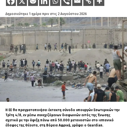
Δημοσιεύτηκε
1 ημέρα πριν
στις
2 Αυγούστου 2026
Η ΕΕ θα πραγματοποιήσει έκτακτη σύνοδο υπουργών Εσωτερικών την
Τρίτη 4/8, εν μέσω συνεχιζόμενων διαφωνιών εντός της Ένωσης
σχετικά με την άφιξη πάνω από 50.000 μεταναστών στο ισπανικό
έδαφος της Θέουτα, στη Βόρεια Αφρική, γράφει ο Guardian.