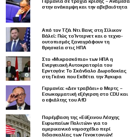
στη Γερμανία, εν μέρει επειδή τα στελέχη του
Γερμανία σε τροχιά κρίσης – Ανάμεσα
στην ανάκαμψη και την αβεβαιότητα
ανησυχούν ότι η Ρωσία θα το θεωρήσει ως
κλιμάκωση, σύμφωνα με σημερινό δημοσίευμα
του Politico.
Από τον Τζέι Ντι Βανς στη Σίλικον
Βάλεϊ: Πώς το Ίντερνετ και ο τεχνο-
Αμερικανοί αξιωματούχοι φοβούνται ότι η
ουτοπισμός ξαναγράφουν τη
Μόσχα θα προχωρήσει σε αντίποινα εάν η
θρησκεία στις ΗΠΑ
κυβέρνηση του Αμερικανού προέδρου
Ντόναλντ Τραμπ υλοποιήσει την προσπάθεια
Στο «Μικροσκόπιο» των ΗΠΑ η
Ενεργειακή Αυτοκρατορία του
ανάπτυξης πυραύλων ακριβείας στο κέντρο
Ερντογάν: Το Σκάνδαλο Δωροδοκίας
της ευρωπαϊκής ηπείρου, αναφέρει το
στη Γκάνα που Εκθέτει την Άγκυρα
δημοσίευμα, επικαλούμενο δύο Ευρωπαίους
αξιωματούχους και έναν Αμερικανό.
Γερμανία: «Δεν τραβάει» ο Μερτς –
Εσωκομματική εξέγερση στο CDU και
ο εφιάλτης του AfD
Το πρακτορείο Reuters σημείωσε ότι δεν ήταν
σε θέση να επιβεβαιώσει τις πληροφορίες
αυτές.
Παρέμβαση της «Εύξεινου Λέσχης
Ευρωπαίων Πολιτών» για το
αμερικανικό νομοσχέδιο περί
διδασκαλίας των Γενοκτονιών!