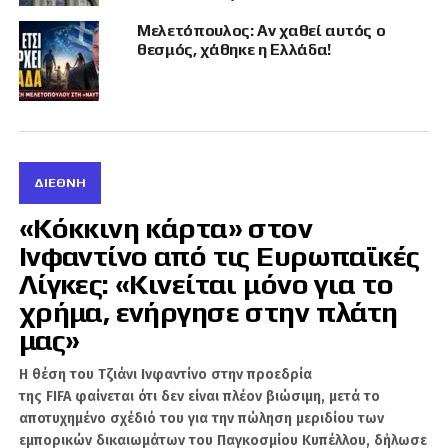
ΣΧΕΤΙΚΆ ΘΈΜΑΤΑ
TOMAHAWK
Μελετόπουλος: Αν χαθεί αυτός ο
θεσμός, χάθηκε η Ελλάδα!
ΓΕΡΜΑΝΊΑ
ΗΠΑ
ΠΕΝΤΑΓΩΝΟ
ΧΑΚ
ΔΙΕΘΝΉ
Είναι ο άγνωστος Χ, αλλά φυσικό πρόσωπο που
«Κόκκινη κάρτα» στον
βοηθάει στην παραγωγή ειδήσεων στο Geopolitico.gr,
αλλά και τη δημιουργία βίντεο στο κανάλι του Σάββα
Ινφαντίνο από τις Ευρωπαϊκές
Καλεντερίδη. Πολλοί τον χαρακτηρίζουν ως ανθρώπινο
Λίγκες: «Κινείται μόνο για το
αλγόριθμο λόγω του όγκου των δεδομένων και
χρήμα, ενήργησε στην πλάτη
πληροφοριών που αφομοιώνει καθημερινώς. Είναι
καταδρομέας με ειδικότητα Χειριστή Ασυρμάτων
μας»
Μέσων.
H θέση του Τζιάνι Ινφαντίνο στην προεδρία
της FIFA φαίνεται ότι δεν είναι πλέον βιώσιμη, μετά το
αποτυχημένο σχέδιό του για την πώληση μεριδίου των
εμπορικών δικαιωμάτων του Παγκοσμίου Κυπέλλου, δήλωσε