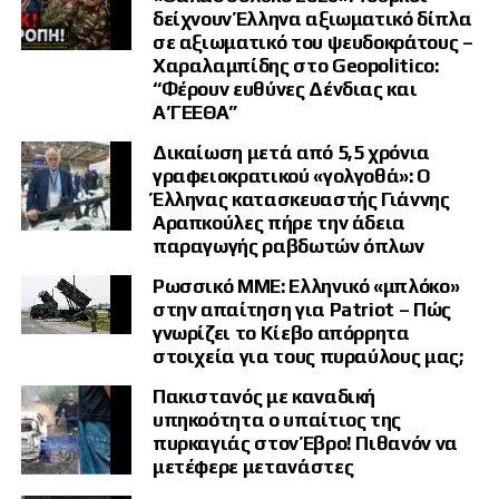
δείχνουν Έλληνα αξιωματικό δίπλα
σε αξιωματικό του ψευδοκράτους –
Χαραλαμπίδης στο Geopolitico:
“Φέρουν ευθύνες Δένδιας και
Α’ΓΕΕΘΑ”
Δικαίωση μετά από 5,5 χρόνια
γραφειοκρατικού «γολγοθά»: Ο
Έλληνας κατασκευαστής Γιάννης
Αραπκούλες πήρε την άδεια
παραγωγής ραβδωτών όπλων
Ρωσσικό ΜΜΕ: Ελληνικό «μπλόκο»
στην απαίτηση για Patriot – Πώς
γνωρίζει το Κίεβο απόρρητα
στοιχεία για τους πυραύλους μας;
Πακιστανός με καναδική
υπηκοότητα ο υπαίτιος της
πυρκαγιάς στον Έβρο! Πιθανόν να
μετέφερε μετανάστες