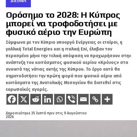
ΔΙΕΘΝΉ
Άγκυρα να επενδύει σε σκληρή ρητορική για
Ορόσημο το 2028: Η Κύπρος
τη Γάζα και την Ιερουσαλήμ, ενώ το Τελ Αβίβ
απαντά πλέον ευθέως στο ιδεολογικό
μπορεί να τροφοδοτήσει με
υπόβαθρο του τουρκικού νεοοθωμανισμού.
φυσικό αέριο την Ευρώπη
Το μήνυμα Κατς δεν ήταν απλώς διπλωματική
Σύμφωνα με τον Κύπριο υπουργό Ενέργειας οι εταίροι, η
απάντηση. Ήταν σαφής υπενθύμιση προς την
γαλλική Total Energies και η ιταλική Eni, έλαβαν τον
Τουρκία ότι οι αυτοκρατορικές φαντασιώσεις
περασμένο μήνα την τελική απόφαση να προχωρήσουν στην
ανάπτυξη του κοιτάσματος φυσικού αερίου «Κρόνος» στα
του παρελθόντος δεν μπορούν να
ανοικτά της νότιας ακτής της Κύπρου. Το έργο αυτό θα
μετατραπούν σε πολιτικό σχέδιο του
σηματοδοτήσει την πρώτη φορά που φυσικό αέριο από
παρόντος, ειδικά όταν αφορούν την
κοιτάσματα της Ανατολικής Μεσογείου θα διατεθεί στις
Ιερουσαλήμ και την ασφάλεια του Ισραήλ.
ευρωπαϊκές αγορές.
«Δεν δεχόμαστε
μαθήματα από
Δημοσιεύτηκε
35 λεπτά πριν
στις
9 Αυγούστου
κανέναν»–Η απάντηση
2026
Γιαβάς στον Κατς για