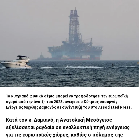
Ατατούρκ
Ο δήμαρχος της Άγκυρας Μανσούρ Γιαβάς, ένα
από τα πιο δημοφιλή πρόσωπα της τουρκικής
αντιπολίτευσης, έδωσε «σκληρή» απάντηση
στον Ισραηλινό υπουργό Άμυνας Ισραέλ Κατς,
μετά τις έντονες δηλώσεις του τελευταίου για
τον Τούρκο υπουργό Εσωτερικών.Σε ανάρτησή
του στο Χ (πρώην Twitter) ο Γιαβάς
έγραψε:«Στον Ισραηλινό υπουργό που κάνει
απαράδεκτες δηλώσεις για την Ιερουσαλήμ,
θέλω να υπενθυμίσω:
Το
κυπριακό
φυσικό αέριο
μπορεί να τροφοδοτήσει την ευρωπαϊκή
αγορά από την άνοιξη του 2028, ανέφερε ο Κύπριος υπουργός
Κανείς δεν μπορεί να κοιτάζει από πάνω τη
Ενέργειας Μιχάλης Δαμιανός σε συνέντευξή του στο Associated Press.
Δημοκρατία της Τουρκίας και το τουρκικό
Κατά τον κ. Δαμιανό, η Ανατολική Μεσόγειος
έθνος, ούτε να δείχνει με το δάχτυλο την
εξελίσσεται ραγδαία σε εναλλακτική πηγή ενέργειας
ιστορία μας.
για τις ευρωπαϊκές χώρες, καθώς ο πόλεμος της