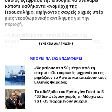
οποίος εξέφρασε την επιθυμία να αναλάβει
κάποτε καθήκοντα «νομάρχη της
Ιερουσαλήμ», αφήνοντας σαφείς αιχμές υπέρ
μιας νεοοθωμανικής αντίληψης για την
περιοχή.
«Όπως είδαμε την απελευθέρωση της
Δαμασκού, του Χαλεπίου και του Καραμπάχ,
ΣΥΝΈΧΕΙΑ ΑΝΆΓΝΩΣΗΣ
έτσι και η Ιερουσαλήμ θα απελευθερωθεί μια
ημέρα, αν είναι θέλημα Θεού», ανέφερε
ΜΠΟΡΕΊ ΝΑ ΣΑΣ ΕΝΔΙΑΦΈΡΕΙ
χαρακτηριστικά ο Τούρκος υπουργός.
«Ψαρεύουν στα 50 μέτρα από τη
Η απάντηση του Ισραέλ Κατς ήταν άμεση και
στεριά»: Οι τουρκικές μηχανότρατες
ιδιαίτερα αιχμηρή. Ο Ισραηλινός υπουργός
ρημάζουν το Αιγαίο και απειλούν τους
Άμυνας ξεκαθάρισε ότι «η Ιερουσαλήμ δεν
Έλληνες ψαράδες
είναι Κωνσταντινούπολη» και ότι το Ισραήλ
Το αδιέξοδο του Ερντογάν: Γιατί οι S-
«δεν είναι μια παρακμάζουσα Σταυροφορική
400 δεν φεύγουν χωρίς τη Μόσχα και
Αυτοκρατορία», αλλά ένα ισχυρό κράτος που
τα F-35 παραμένουν μακριά
έχει αποδείξει ότι μπορεί να υπερασπιστεί τον