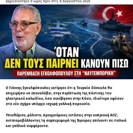
πραγματικές επιχειρησιακές απαιτήσεις. Τα
Δημοσιεύτηκε
9 ώρες πριν
στις
8 Αυγούστου 2026
Leopard 1A5, όπως προκύπτει από την
κυπριακή αξιολόγηση, δεν αποτελούν τη λύση.
Το βλέμμα της Λευκωσίας παραμένει
στραμμένο στο Ισραήλ και στα Merkava, αλλά
οι πολεμικές εξελίξεις στη Μέση Ανατολή
καθυστερούν τις αποφάσεις.
ΣΧΕΤΙΚΆ ΘΈΜΑΤΑ
LEOPARD
MERKAVA
ΕΛΛΆΔΑ
ΙΣΡΑΉΛ
Ο Γιάννης Εγκολφόπουλος εκτίμησε ότι η Τουρκία δύσκολα θα
ΚΎΠΡΟΣ
επιχειρήσει να επαναλάβει, στην περίπτωση της πόντισης του
ηλεκτρικού καλωδίου, όσα συνέβησαν στην Κάσο, ιδιαίτερα εφόσον
στο νέο σχήμα υπάρχει ισχυρή γαλλική παρουσία.
ΧΑΚ
Υπενθύμισε, μάλιστα, προηγούμενες εντάσεις στην κυπριακή ΑΟΖ,
αντιπαραβάλλοντας τη συμπεριφορά της Άγκυρας απέναντι σε ιταλικά
και γαλλικά συμφέροντα.
Είναι ο άγνωστος Χ, αλλά φυσικό πρόσωπο που