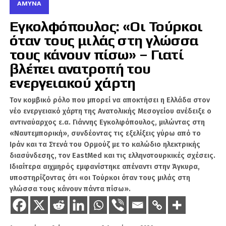
σχεδιασμένα για περιβάλλοντα υψηλής
ΆΜΥΝΑ
απειλής. Για την Κύπρο, ένα τέτοιο σύστημα θα
Εγκολφόπουλος: «Οι Τούρκοι
μπορούσε να αναβαθμίσει ουσιαστικά την
όταν τους μιλάς στη γλώσσα
αποτρεπτική ικανότητα της Εθνικής Φρουράς,
ειδικά απέναντι στην τουρκική στρατιωτική
τους κάνουν πίσω» – Γιατί
παρουσία στα κατεχόμενα.
βλέπει ανατροπή του
ενεργειακού χάρτη
Παρόλα αυτά, οι εξελίξεις δεν είναι απλές. Οι
ισραηλινές επιχειρήσεις στον νότιο Λίβανο και
Τον κομβικό ρόλο που μπορεί να αποκτήσει η Ελλάδα στον
η αυξημένη χρήση αρμάτων μάχης από τον
νέο ενεργειακό χάρτη της Ανατολικής Μεσογείου ανέδειξε ο
ισραηλινό στρατό έχουν παγώσει, προς το
αντιναύαρχος ε.α. Γιάννης Εγκολφόπουλος, μιλώντας στη
παρόν, τις όποιες αποφάσεις για πιθανή
«Ναυτεμπορική», συνδέοντας τις εξελίξεις γύρω από το
παραχώρηση ή διάθεση Merkava σε τρίτες
Ιράν και τα Στενά του Ορμούζ με το καλώδιο ηλεκτρικής
διασύνδεσης, τον EastMed και τις ελληνοτουρκικές σχέσεις.
χώρες.
Ιδιαίτερα αιχμηρός εμφανίστηκε απέναντι στην Άγκυρα,
υποστηρίζοντας ότι «οι Τούρκοι όταν τους μιλάς στη
Το συμπέρασμα είναι καθαρό: η Εθνική
γλώσσα τους κάνουν πάντα πίσω».
Φρουρά χρειάζεται ανανέωση στον στόλο των
τεθωρακισμένων, αλλά δεν μπορεί να κινηθεί
με λύσεις ανάγκης που δεν καλύπτουν τις