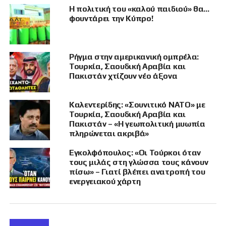
Ωστόσο, με βάση τα δεδομένα που προέκυψαν
Η πολιτική του «καλού παιδιού» θα…
από την επιθεώρηση, δεν υπάρχει συμφωνία
φουντάρει την Κύπρο!
Ελλάδας–Κύπρου για παραχώρηση των
συγκεκριμένων αρμάτων, παρά τα σχετικά
δημοσιεύματα που κυκλοφόρησαν σε
Ρήγμα στην αμερικανική ομπρέλα:
ελληνικές ιστοσελίδες.
Τουρκία, Σαουδική Αραβία και
Πακιστάν χτίζουν νέο άξονα
Η εξέλιξη αυτή δεν σημαίνει ότι η Λευκωσία
εγκαταλείπει την προσπάθεια ενίσχυσης των
Καλεντερίδης: «Σουνιτικό ΝΑΤΟ» με
τεθωρακισμένων της. Αντιθέτως, το Υπουργείο
Τουρκία, Σαουδική Αραβία και
Άμυνας και το ΓΕΕΦ συνεχίζουν να αναζητούν
Πακιστάν – «Η γεωπολιτική μυωπία
λύσεις, με τα ισραηλινά
Merkava
να
πληρώνεται ακριβά»
παραμένουν ψηλά στη λίστα των
Εγκολφόπουλος: «Οι Τούρκοι όταν
προτεραιοτήτων.
τους μιλάς στη γλώσσα τους κάνουν
πίσω» – Γιατί βλέπει ανατροπή του
Η επιλογή των Merkava έχει ιδιαίτερο
ενεργειακού χάρτη
επιχειρησιακό ενδιαφέρον, καθώς πρόκειται
για άρματα μάχης με ισχυρή θωράκιση,
δοκιμασμένα σε πραγματικές επιχειρήσεις και