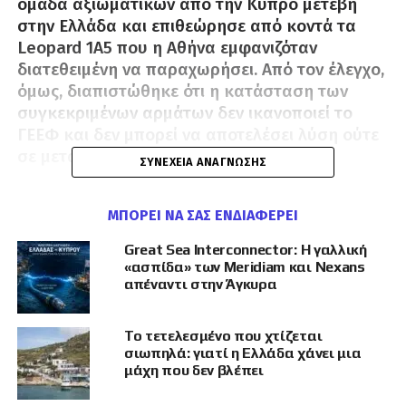
ομάδα αξιωματικών από την Κύπρο μετέβη
στην Ελλάδα και επιθεώρησε από κοντά τα
Leopard 1A5 που η Αθήνα εμφανιζόταν
διατεθειμένη να παραχωρήσει. Από τον έλεγχο,
όμως, διαπιστώθηκε ότι η κατάσταση των
συγκεκριμένων αρμάτων δεν ικανοποιεί το
ΓΕΕΦ και δεν μπορεί να αποτελέσει λύση ούτε
σε μεταβατικό στάδιο.
ΣΥΝΈΧΕΙΑ ΑΝΆΓΝΩΣΗΣ
Το ζήτημα είχε τεθεί ως πιθανή απάντηση στα
ΜΠΟΡΕΊ ΝΑ ΣΑΣ ΕΝΔΙΑΦΈΡΕΙ
κενά που δημιουργεί ο παλαιός στόλος των
126 τροχοφόρων EE-9 Cascavel
, τα οποία η
Great Sea Interconnector: Η γαλλική
Εθνική Φρουρά παρέλαβε το 1980 και πλέον
«ασπίδα» των Meridiam και Nexans
θεωρούνται ξεπερασμένα για τις σύγχρονες
απέναντι στην Άγκυρα
ανάγκες του πεδίου. Η λογική ήταν να
εξεταστεί αν τα Leopard 1A5 μπορούσαν να
Το τετελεσμένο που χτίζεται
λειτουργήσουν ως ενδιάμεση ενίσχυση, μέχρι
σιωπηλά: γιατί η Ελλάδα χάνει μια
να βρεθεί πιο μόνιμη λύση.
μάχη που δεν βλέπει