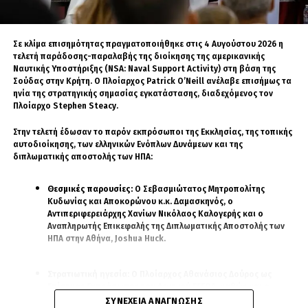
ποσότητες φυσικού αερίου δεν θεωρούνταν επαρκείς ώστε να
δικαιολογήσουν το υψηλό κόστος κατασκευής και να καταστήσουν
την επένδυση κερδοφόρα.
Σε κλίμα επισημότητας πραγματοποιήθηκε στις 4 Αυγούστου 2026 η
τελετή παράδοσης-παραλαβής της διοίκησης της αμερικανικής
Η εικόνα, κατά τον ίδιο, αλλάζει.
Ναυτικής Υποστήριξης (NSA: Naval Support Activity) στη βάση της
Σούδας στην Κρήτη. Ο Πλοίαρχος Patrick O’Neill ανέλαβε επισήμως τα
Στην εξίσωση έβαλε τα κοιτάσματα γύρω από την Κύπρο, το Ισραήλ,
ηνία της στρατηγικής σημασίας εγκατάστασης, διαδεχόμενος τον
τον Λίβανο και την Αίγυπτο, αλλά και πιθανές ενεργειακές ροές από το
Πλοίαρχο Stephen Steacy.
βόρειο Ιράκ, το Κουβέιτ και τη Σαουδική Αραβία.
Στην τελετή έδωσαν το παρόν εκπρόσωποι της Εκκλησίας, της τοπικής
Ιδιαίτερη αναφορά έκανε και στις έρευνες για ελληνικά κοιτάσματα,
αυτοδιοίκησης, των ελληνικών Ενόπλων Δυνάμεων και της
εκτιμώντας ότι το ενδιαφέρον μεγάλων ενεργειακών εταιρειών δείχνει
διπλωματικής αποστολής των ΗΠΑ:
ότι υπάρχουν σοβαρές προσδοκίες για σημαντικές ποσότητες
υδρογονανθράκων.
Θεσμικές παρουσίες:
Ο Σεβασμιώτατος Μητροπολίτης
Κυδωνίας και Αποκορώνου κ.κ. Δαμασκηνός, ο
«Ξέρουν ότι υπάρχουν μεγάλες ποσότητες. Το πόσο ακριβώς και πώς
Αντιπεριφερειάρχης Χανίων Νικόλαος Καλογερής και ο
οριοθετούνται είναι αυτό που θα ψάξουν τώρα», τόνισε.
Αναπληρωτής Επικεφαλής της Διπλωματικής Αποστολής των
ΗΠΑ στην Αθήνα, Joshua Huck.
Ο παράγοντας Ορμούζ
Στρατιωτική ηγεσία:
Ο Πλοίαρχος Αθανάσιος Δούρος ως
Ο αντιναύαρχος ε.α. έδωσε ιδιαίτερη βαρύτητα στα λεγόμενα
Επίσημος Εκπρόσωπος του Αρχηγού ΓΕΕΘΑ, καθώς και ο
ενεργειακά «choke points», δηλαδή στα στενά περάσματα από τα
Πλοίαρχος Christopher Schwarz, Επιτελάρχης της Διοίκησης
ΣΥΝΈΧΕΙΑ ΑΝΆΓΝΩΣΗΣ
οποία διέρχεται μεγάλο μέρος του παγκόσμιου εμπορίου και της