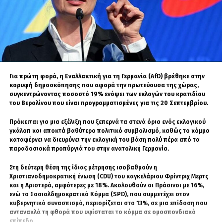
διατηρήσει τους θεσμούς και τους κανόνες που εγγυήθηκαν την ειρήνη, ή
εγκυμονεί τον κίνδυνο επιστροφής στην παλαιά αστάθεια;
Τομέας
Περίοδος
Μετα-
Ειδικού
Αποκεντρωμένη
Καθεστώτος
Περίοδος (2019–
(Πριν το 2019)
Σήμερα)
Για πρώτη φορά, η Εναλλακτική για τη Γερμανία (AfD) βρέθηκε στην
Ασφάλεια &
Συχνές διακοπές
Αποκατάσταση της
κορυφή δημοσκόπησης που αφορά την πρωτεύουσα της χώρας,
Καθημερινότητα
λειτουργίας
δημόσιας τάξης,
συγκεντρώνοντας ποσοστό 19% ενόψει των εκλογών του κρατιδίου
σχολείων, βίαιες
εξάλειψη ταραχών.
του Βερολίνου που είναι προγραμματισμένες για τις 20 Σεπτεμβρίου.
διαμαρτυρίες.
Πρόκειται για μια εξέλιξη που ξεπερνά τα στενά όρια ενός εκλογικού
Διοίκηση &
Συγκεντρωτική
Ενίσχυση της βάσης
γκάλοπ και αποκτά βαθύτερο πολιτικό συμβολισμό, καθώς το κόμμα
καταφέρνει να διευρύνει την εκλογική του βάση πολύ πέρα από τα
Εκπροσώπηση
εξουσία σε
μέσω εκλογών σε 3
παραδοσιακά προπύργιά του στην ανατολική Γερμανία.
τοπικές
επίπεδα
πολιτικές
αυτοδιοίκησης.
Στη δεύτερη θέση της ίδιας μέτρησης ισοβαθμούν η
δυναστείες.
Χριστιανοδημοκρατική ένωση (CDU) του καγκελάριου Φρίντριχ Μερτς
και η Αριστερά, αμφότερες με 18%. Ακολουθούν οι Πράσινοι με 16%,
Οικονομία &
Επενδυτική
Ρεκόρ τουριστικής
ενώ το Σοσιαλδημοκρατικό Κόμμα (SPD), που συμμετέχει στον
Υποδομές
επιβράδυνση,
προσέλευσης,
κυβερνητικό συνασπισμό, περιορίζεται στο 13%, σε μια επίδοση που
απομόνωση.
διεθνή συνέδρια,
αντανακλά τη φθορά που υφίσταται το κόμμα σε ομοσπονδιακό
επίπεδο.
ενέργειες ένταξης.