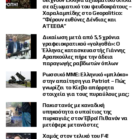
σε αξιωματικό του ψευδοκράτους –
Χαραλαμπίδης στο Geopolitico:
“Φέρουν ευθύνες Δένδιας και
Α’ΓΕΕΘΑ”
Δικαίωση μετά από 5,5 χρόνια
γραφειοκρατικού «γολγοθά»: Ο
Έλληνας κατασκευαστής Γιάννης
Αραπκούλες πήρε την άδεια
παραγωγής ραβδωτών όπλων
Ρωσσικό ΜΜΕ: Ελληνικό «μπλόκο»
στην απαίτηση για Patriot – Πώς
γνωρίζει το Κίεβο απόρρητα
στοιχεία για τους πυραύλους μας;
Πακιστανός με καναδική
υπηκοότητα ο υπαίτιος της
πυρκαγιάς στον Έβρο! Πιθανόν να
μετέφερε μετανάστες
Χαμός στον τελικό του F4!