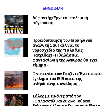
ΔΗΜΟΦΙΛΉ
Αϋφαντής: Έρχεται πολεμική
σύγκρουση
Προειδοποίηση του Ισραηλινού
αναλυτή Σάι Γκαλ για το
νομοσχέδιο της “Γαλάζιας
Πατρίδας! «Η θαλάσσια
φαντασίωση της Άγκυρας θα έχει
τίμημα»
Γενοκτονία των Γιαζίντι: Ένα αιώνιο
έγκλημα του ISIS κατά της
ανθρώπινης συνείδησης
Σάλος με εικόνες από τον
«Θαλασσόλυκο 2026»: Τούρκοι
δείχνουν Έλληνα αξιωματικό δίπλα