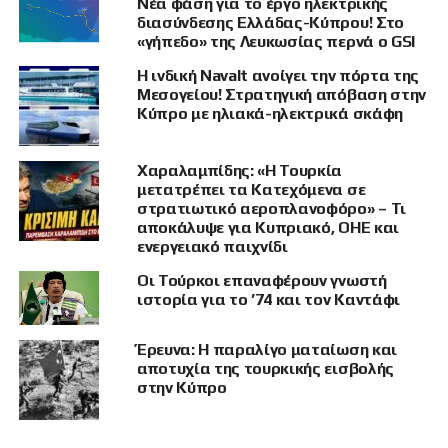
Νέα φάση για το έργο ηλεκτρικής
Η συμφωνία θα καθορίζει τους όρους υπό τους
διασύνδεσης Ελλάδας-Κύπρου! Στο
«γήπεδο» της Λευκωσίας περνά ο GSI
οποίους οι γαλλικές δυνάμεις θα μπορούν να
σταθμεύουν, να εκπαιδεύονται και να
Η ινδική Navalt ανοίγει την πόρτα της
επιχειρούν στην Κύπρο, σεβόμενες παράλληλα
Μεσογείου! Στρατηγική απόβαση στην
Κύπρο με ηλιακά-ηλεκτρικά σκάφη
την εθνική κυριαρχία. Θα καλύπτει τον
στρατιωτικό συντονισμό και τη
διαλειτουργικότητα, τους δεσμούς στην
Χαραλαμπίδης: «Η Τουρκία
αμυντική τεχνολογία και βιομηχανία, τις κοινές
μετατρέπει τα Κατεχόμενα σε
στρατιωτικό αεροπλανοφόρο» – Τι
στρατιωτικές ασκήσεις και εκπαιδευτικές
αποκάλυψε για Κυπριακό, ΟΗΕ και
δραστηριότητες, τις ανταλλαγές προσωπικού
ενεργειακό παιχνίδι
και τις διοικητικές ρυθμίσεις για τις δυνάμεις
Οι Τούρκοι επαναφέρουν γνωστή
που επιχειρούν στο έδαφος της κάθε χώρας.
ιστορία για το ’74 και τον Καντάφι
Αντιδράσεις
Έρευνα: Η παραλίγο ματαίωση και
αποτυχία της τουρκικής εισβολής
Η συμφωνία έχει προκαλέσει αντιδράσεις από
στην Κύπρο
τότε που ανακοινώθηκαν τα σχέδια γι’ αυτήν
τον Απρίλιο από τον Χριστοδουλίδη, κατά τη