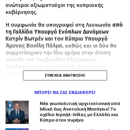
ανώτεροι αξιωματούχοι της κυπριακής
κυβέρνησης.
Η συμφωνία θα υπογραφεί στη Λευκωσία
από
τη Γαλλίδα Υπουργό Ενόπλων Δυνάμεων
Κατρίν Βωτρέν και τον Κύπριο Υπουργό
Άμυνας Βασίλη Πάλμα
, καθώς και οι δύο θα
συμμετάσχουν την ίδια ημέρα στην άτυπη
σύνοδο του Συμβουλίου Εξωτερικών
Υποθέσεων της Ευρωπαϊκής Ένωσης σε
επίπεδο Υπουργών Άμυνας.
ΣΥΝΈΧΕΙΑ ΑΝΆΓΝΩΣΗΣ
Η συμφωνία «θα προβλέπει την παρουσία
ΜΠΟΡΕΊ ΝΑ ΣΑΣ ΕΝΔΙΑΦΈΡΕΙ
γαλλικών δυνάμεων στο κυπριακό έδαφος,
αυστηρά για ανθρωπιστικούς σκοπούς, στο
Νέα γεωπολιτική αρχιτεκτονική από
Ινδικό έως Ανατολική Μεσόγειο! Το
πλαίσιο της ενισχυμένης συνεργασίας που
σχέδιο Ισραήλ–Ινδίας με Ελλάδα και
Κύπρο στον πυρήνα
έχουμε με τη γαλλική κυβέρνηση»,
σύμφωνα
με τον Κύπριο πρόεδρο Νίκο Χριστοδουλίδη
.