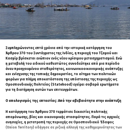
και οι εισαγγελικές αρχές των ομόσπονδων κρατιδίων αξιοποιούν νέο
αποδεικτικό υλικό που συλλέγεται από τις πρώην εμπόλεμες ζώνες, σε
συνεργασία με διεθνείς οργανισμούς και υπηρεσίες ασφαλείας,
γεγονός που έχει οδηγήσει στην επανεξέταση παλαιότερων
υποθέσεων και στην άσκηση νέων ποινικών διώξεων.
Η Βόρεια Ρηνανία-Βεστφαλία εξακολουθεί να αποτελεί μία από τις
περιοχές στις οποίες οι υπηρεσίες ασφαλείας διατηρούν αυξημένη
επιχειρησιακή ετοιμότητα, καθώς φιλοξενεί μεγάλες αστικές
Συμπληρώνοντας επτά χρόνια από την ιστορική κατάργηση του
συγκεντρώσεις και στο παρελθόν έχει απασχολήσει επανειλημμένα τις
Άρθρου 370 του Συντάγματος της Ινδίας, η περιοχή του Τζαμού και
αντιτρομοκρατικές αρχές με υποθέσεις ισλαμιστικού εξτρεμισμού. Για
Κασμίρ βρίσκεται ενώπιον ενός νέου κρίσιμου μετασχηματισμού. Ενώ
τον λόγο αυτό, οι επιχειρήσεις αυτού του χαρακτήρα
η μεταβολή του ειδικού καθεστώτος συνοδεύτηκε από μια περίοδο
πραγματοποιούνται με στενό συντονισμό μεταξύ των κρατιδιακών και
άνευ προηγουμένου σταθερότητας, κοινωνικοοικονομικής ανάπτυξης
των ομοσπονδιακών υπηρεσιών.
και ενίσχυσης της τοπικής δημοκρατίας, το αίτημα των πολιτικών
φορέων για πλήρη αποκατάσταση της υπόστασης της περιοχής ως
Οι δύο συλληφθέντες αναμένεται να παρουσιαστούν ενώπιον του
Ομοσπονδιακής Πολιτείας (Statehood) εγείρει σοβαρά ερωτήματα
αρμόδιου ανακριτή, ο οποίος θα αποφασίσει για την προφυλάκισή
για τη διατήρηση αυτών των επιτευγμάτων.
τους. Η Γενική Εισαγγελία του Ντίσελντορφ υπογραμμίζει ότι η έρευνα
βρίσκεται σε πλήρη εξέλιξη και ότι θα δημοσιοποιηθούν πρόσθετες
Ο απολογισμός της επταετίας: Από την αβεβαιότητα στην ανάπτυξη
πληροφορίες μόνο εφόσον δεν επηρεάζουν την ανακριτική
διαδικασία.
Η κατάργηση του Άρθρου 370 τερμάτισε δεκαετίες πολιτικής
απομόνωσης, βίας και οικονομικής στασιμότητας. Παρά τις αρχικές
ανησυχίες, η μετατροπή της περιοχής σε Ομοσπονδιακό Έδαφος
(Union Territory) οδήγησε σε ριζική αλλαγή της καθημερινότητας των