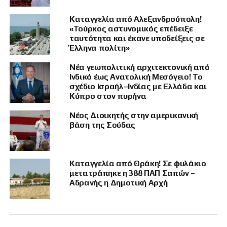
Ο κ. Μάζης σημείωσε ότι οι αγορές ήδη
Καταγγελία από Αλεξανδρούπολη!
διαψεύδουν τις αισιόδοξες δηλώσεις Τραμπ,
«Τούρκος αστυνομικός επέδειξε
καθώς το Brent και το WTI κατέγραψαν άνοδο.
ταυτότητα και έκανε υποδείξεις σε
Όπως είπε, δεν μπορεί να περνούν
Έλληνα πολίτη»
απρόσκοπτα τεράστιες ποσότητες πετρελαίου
Νέα γεωπολιτική αρχιτεκτονική από
από τα Στενά του Ορμούζ και ταυτόχρονα οι
Ινδικό έως Ανατολική Μεσόγειο! Το
τιμές να ανεβαίνουν. Αυτό δείχνει ότι οι αγορές
σχέδιο Ισραήλ–Ινδίας με Ελλάδα και
Κύπρο στον πυρήνα
βλέπουν ακόμη σοβαρό κίνδυνο επανέναρξης
γενικευμένης σύγκρουσης.
Νέος Διοικητής στην αμερικανική
βάση της Σούδας
Ισραήλ: Ο Νετανιάχου θεωρείται
πλέον «ήπιος»
Καταγγελία από Θράκη! Σε φυλάκιο
Ιδιαίτερη αναφορά έκανε και στο Ισραήλ,
μετατράπηκε η 388 ΠΑΠ Σαπών –
Αδρανής η Δημοτική Αρχή
λέγοντας ότι είναι ο μόνος παίκτης που έχει
πετύχει μέρος των στόχων του, κυρίως σε Γάζα
και Λίβανο.