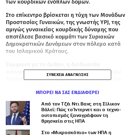
των κουρδικών ενόπλων δομών.
Στο επίκεντρο βρίσκεται η τύχη των Μονάδων
Προστασίας Γυναικών, της γνωστής YPJ, της
αμιγώς γυναικείας κουρδικής δύναμης που
αποτέλεσε βασικό κομμάτι των Συριακών
Δημοκρατικών Δυνάμεων στον πόλεμο κατά
του Ισλαμικού Κράτους.
Σύμφωνα με το άρθρο, η διαδικασία
ενσωμάτωσης των Συριακών Δημοκρατικών
ΣΥΝΈΧΕΙΑ ΑΝΆΓΝΩΣΗΣ
Δυνάμεων στη νέα αμυντική δομή της Συρίας
προχωρά κυρίως με τους όρους της Δαμασκού,
ΜΠΟΡΕΊ ΝΑ ΣΑΣ ΕΝΔΙΑΦΈΡΕΙ
υπό την προσωρινή κυβέρνηση του Αχμέντ αλ
Σαράα. Μετά την επίθεση κατά των κουρδικών
Από τον Τζέι Ντι Βανς στη Σίλικον
δυνάμεων τον Ιανουάριο του 2026, η συριακή
Βάλεϊ: Πώς το Ίντερνετ και ο τεχνο-
κυβέρνηση συνεχίζει να πιέζει για την πλήρη
ουτοπισμός ξαναγράφουν τη
θρησκεία στις ΗΠΑ
διάλυση των πρώην συμμάχων των Ηνωμένων
Πολιτειών.
Στο «Μικροσκόπιο» των ΗΠΑ η