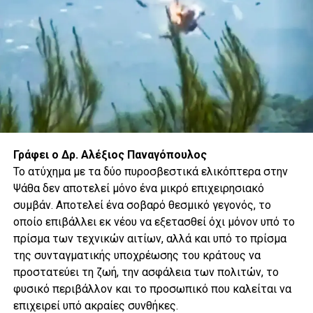
επικοινωνιακό εργαλείο για να συγκινήσει τη
Δύση. Αντιθέτως, εξέφραζε ένα ευρύτερο
κοινωνικό κίνημα στη βορειοανατολική Συρία,
το οποίο προώθησε την ισότητα των φύλων
και την ενεργό συμμετοχή των γυναικών στην
πολιτική, την κοινωνία των πολιτών και τους
θεσμούς ασφαλείας.
Τώρα όμως, μετά την απώλεια της de facto
Γράφει ο Δρ. Αλέξιος Παναγόπουλος
αυτονομίας των Κούρδων, πολλοί φοβούνται
Το ατύχημα με τα δύο πυροσβεστικά ελικόπτερα στην
ότι οι θεσμοί και οι εγγυήσεις που
Ψάθα δεν αποτελεί μόνο ένα μικρό επιχειρησιακό
οικοδομήθηκαν μέσα σε περισσότερο από μια
συμβάν. Αποτελεί ένα σοβαρό θεσμικό γεγονός, το
δεκαετία αυτοδιοίκησης μπορεί να μην
οποίο επιβάλλει εκ νέου να εξετασθεί όχι μόνον υπό το
επιβιώσουν στη νέα πολιτική πραγματικότητα
πρίσμα των τεχνικών αιτίων, αλλά και υπό το πρίσμα
της Συρίας.
της συνταγματικής υποχρέωσης του κράτους να
προστατεύει τη ζωή, την ασφάλεια των πολιτών, το
Το ζήτημα, επομένως, δεν είναι μόνο
φυσικό περιβάλλον και το προσωπικό που καλείται να
στρατιωτικό. Δεν αφορά απλώς την
επιχειρεί υπό ακραίες συνθήκες.
αναδιάρθρωση ή τη διάλυση μιας ένοπλης