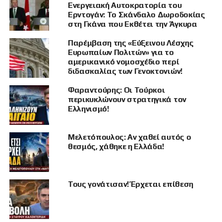
Ενεργειακή Αυτοκρατορία του
Το βασικό αγκάθι είναι η YPJ.
Ερντογάν: Το Σκάνδαλο Δωροδοκίας
στη Γκάνα που Εκθέτει την Άγκυρα
Η Δαμασκός, η οποία πλέον ελέγχεται από
Παρέμβαση της «Εύξεινου Λέσχης
ισλαμιστικές δυνάμεις, δεν αποδέχεται την
Ευρωπαίων Πολιτών» για το
ένταξη των Κούρδων μαχητριών στον συριακό
αμερικανικό νομοσχέδιο περί
στρατό, ούτε καν σε ατομική βάση, παρότι έχει
διδασκαλίας των Γενοκτονιών!
δεχθεί αντίστοιχη ενσωμάτωση ανδρών
Φαραντούρης: Οι Τούρκοι
μαχητών των Συριακών Δημοκρατικών
περικυκλώνουν στρατηγικά τον
Δυνάμεων.
Ελληνισμό!
Αντί γι’ αυτό, η κυβέρνηση αλ Σαράα προτείνει
Μελετόπουλος: Αν χαθεί αυτός ο
την απορρόφηση μελών της YPJ στις τοπικές
θεσμός, χάθηκε η Ελλάδα!
αστυνομικές δυνάμεις. Η ηγεσία της κουρδικής
γυναικείας δύναμης απορρίπτει αυτή τη λύση,
θεωρώντας την ουσιαστικά υποβάθμιση και
Τους γονάτισαν! Έρχεται επίθεση
αποστρατιωτικοποίηση.
Κατά το Middle East Forum, οι διοικητές της
YPJ βλέπουν τις πρόσφατες στρατιωτικές και