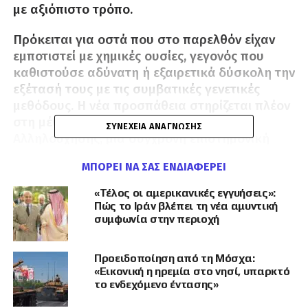
με αξιόπιστο τρόπο.
Πρόκειται για οστά που στο παρελθόν είχαν
εμποτιστεί με χημικές ουσίες, γεγονός που
καθιστούσε αδύνατη ή εξαιρετικά δύσκολη την
εξέτασή τους με τις συμβατικές γενετικές
μεθόδους. Η νέα προσπάθεια στηρίζεται πλέον
στη μέθοδο της Μαζικής Παράλληλης
ΣΥΝΈΧΕΙΑ ΑΝΆΓΝΩΣΗΣ
Αλληλούχησης, μια σύγχρονη επιστημονική
τεχνική που δημιουργεί νέα δυνατότητα
ΜΠΟΡΕΊ ΝΑ ΣΑΣ ΕΝΔΙΑΦΈΡΕΙ
γενετικής ανάλυσης ακόμη και σε δύσκολα ή
επιβαρυμένα δείγματα.
«Τέλος οι αμερικανικές εγγυήσεις»:
Πώς το Ιράν βλέπει τη νέα αμυντική
Η εξέλιξη κατέστη δυνατή μετά την απόφαση
συμφωνία στην περιοχή
του Υπουργικού Συμβουλίου της 21ης Απριλίου
2026, με την οποία εγκρίθηκε, ύστερα από
Προειδοποίηση από τη Μόσχα:
εισήγηση του Επιτρόπου Προεδρίας Μάριου
«Εικονική η ηρεμία στο νησί, υπαρκτό
Χαρτσιώτη, η διάθεση κονδυλίου ύψους ενός
το ενδεχόμενο έντασης»
εκατομμυρίου ευρώ για τη διενέργεια