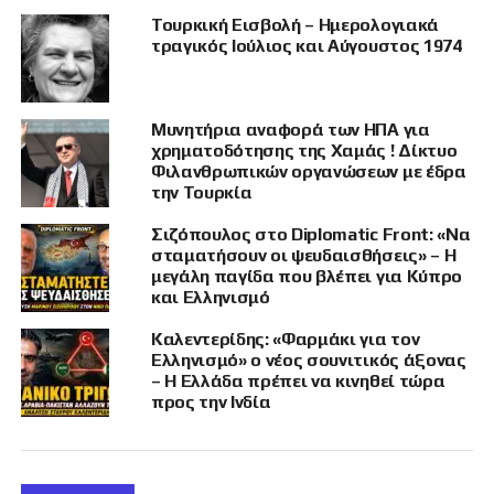
εξειδικευμένων γενετικών εξετάσεων.
Τουρκική Εισβολή – Ημερολογιακά
τραγικός Ιούλιος και Αύγουστος 1974
Η διαδικασία υλοποιείται μέσω του
Ινστιτούτου Νευρολογίας και Γενετικής
Κύπρου, με βάση επιστημονική μεθοδολογία
Μυνητήρια αναφορά των ΗΠΑ για
και πρωτόκολλο που έχουν συμφωνηθεί
χρηματοδότησης της Χαμάς ! Δίκτυο
ανάμεσα στους γενετιστές του Ινστιτούτου και
Φιλανθρωπικών οργανώσεων με έδρα
την Τουρκία
τους ανθρωπολόγους της Κυπριακής
Δημοκρατίας. Ήδη έχουν ξεκινήσει οι πρώτες
Σιζόπουλος στο Diplomatic Front: «Να
ενέργειες, με αξιοποίηση αρχικών δειγμάτων
σταματήσουν οι ψευδαισθήσεις» – Η
και προώθηση πρόσθετων δειγματοληψιών,
μεγάλη παγίδα που βλέπει για Κύπρο
και Ελληνισμό
σύμφωνα με τη στρατηγική που έχει
καθοριστεί.
Καλεντερίδης: «Φαρμάκι για τον
Ελληνισμό» ο νέος σουνιτικός άξονας
Στο πρώτο στάδιο, η δειγματοληψία
– Η Ελλάδα πρέπει να κινηθεί τώρα
επικεντρώνεται σε σκελετικά στοιχεία που
προς την Ινδία
κρίνονται καταλληλότερα τόσο από
ανθρωπολογικής όσο και από γενετικής
πλευράς. Η διαδικασία θα συνεχιστεί με στενή