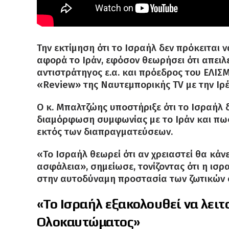
Την εκτίμηση ότι το Ισραήλ δεν πρόκειτα
αφορά το Ιράν, εφόσον θεωρήσει ότι απειλ
αντιστράτηγος ε.α. και πρόεδρος του ΕΛΙ
«Review» της Ναυτεμπορικής TV με την Ιρ
Ο κ. Μπαλτζώης υποστήριξε ότι το Ισραήλ 
διαμόρφωση συμφωνίας με το Ιράν και πως
εκτός των διαπραγματεύσεων.
«Το Ισραήλ θεωρεί ότι αν χρειαστεί θα κάνει
ασφάλεια», σημείωσε, τονίζοντας ότι η ισ
στην αυτοδύναμη προστασία των ζωτικών 
«Το Ισραήλ εξακολουθεί να λειτ
Ολοκαυτώματος»