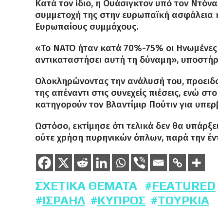
Κατά τον ίδιο, η Ουάσιγκτον υπό τον Ντόνα
συμμετοχή της στην ευρωπαϊκή ασφάλεια κ
Ευρωπαίους συμμάχους.
«Το ΝΑΤΟ ήταν κατά 70%-75% οι Ηνωμένες 
αντικαταστήσει αυτή τη δύναμη», υποστήρι
Ολοκληρώνοντας την ανάλυσή του, προειδο
της απέναντι στις συνεχείς πιέσεις, ενώ σ
κατηγορούν τον Βλαντίμιρ Πούτιν για υπερ
Ωστόσο, εκτίμησε ότι τελικά δεν θα υπάρξ
ούτε χρήση πυρηνικών όπλων, παρά την έντ
ΣΧΕΤΙΚΆ ΘΈΜΑΤΑ
FEATURED
ΙΣΡΑΉΛ
ΚΎΠΡΟΣ
ΤΟΥΡΚΊΑ