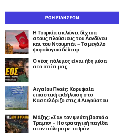
ΡΟΗ ΕΙΔΗΣΕΩΝ
Η Τουρκία απλώνει δίχτυα
στους πλούσιους του Λονδίνου
και του Ντουμπάι – Το μεγάλο
φορολογικό δέλεαρ
Ο νέος πόλεμος είναι ήδη μέσα
στο σπίτι μας
Αιγαίου Πνοές: Κορυφαία
εικαστική εκδήλωση στο
Καστελόριζο στις 4 Αυγούστου
Μάζης: «Σαν τον ψεύτη βοσκό ο
Τραμπ» – Η στρατηγική παγίδα
στον πόλεμο με το Ιράν